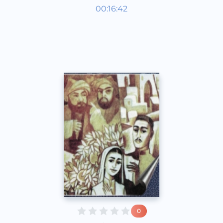
Жамият
00:16:42
Ўзбек
Speech
2017 йил
0