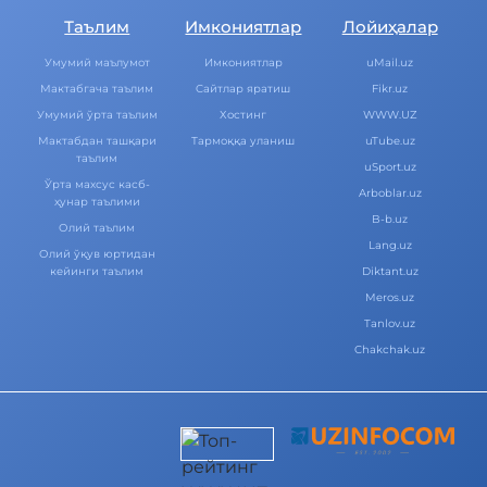
Таълим
Имкониятлар
Лойиҳалар
Умумий маълумот
Имкониятлар
uMail.uz
Мактабгача таълим
Cайтлар яратиш
Fikr.uz
Умумий ўрта таълим
Хостинг
WWW.UZ
Мактабдан ташқари
Тармоққа уланиш
uTube.uz
таълим
uSport.uz
Ўрта махсус касб-
Arboblar.uz
ҳунар таълими
B-b.uz
Олий таълим
Lang.uz
Олий ўқув юртидан
кейинги таълим
Diktant.uz
Meros.uz
Tanlov.uz
Chakchak.uz