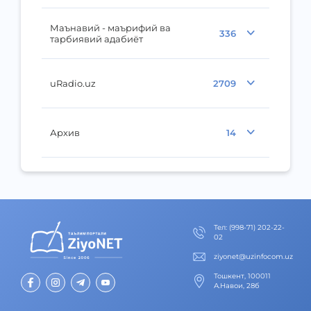
Маънавий - маърифий ва
336
тарбиявий адабиёт
uRadio.uz
2709
Архив
14
Тел
:
(998-71) 202-22-
02
ziyonet@uzinfocom.uz
Тошкент, 100011
А.Навои, 28б