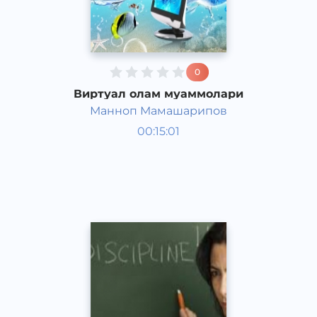
0
Виртуал олам муаммолари
Манноп Мамашарипов
Жамият
00:15:01
Ўзбек
Speech
2015 йил