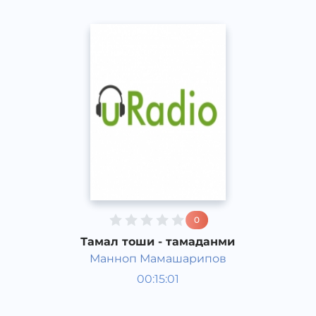
0
Тамал тоши - тамаданми
Манноп Мамашарипов
Жамият
00:15:01
Ўзбек
Speech