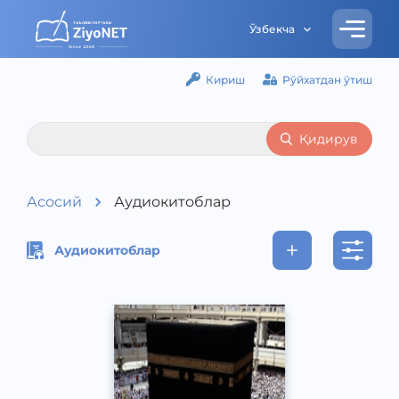
Ўзбекча
Кириш
Рўйхатдан ўтиш
Қидирув
Асосий
Аудиокитоблар
Аудиокитоблар