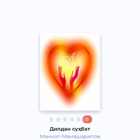
Speech
2017 йил
0
Дилдан суҳбат
Манноп Мамашарипов