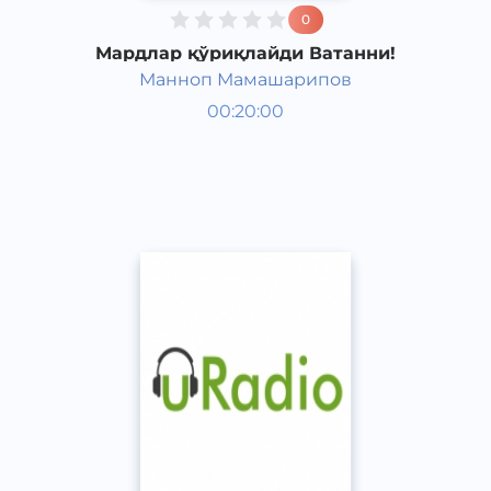
0
Мардлар қўриқлайди Ватанни!
Манноп Мамашарипов
Жамият
00:20:00
Ўзбек
Speech
2016 йил