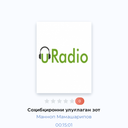
2015 йил
0
Соҳибқиронни улуғлаган зот
Манноп Мамашарипов
Жамият
00:15:01