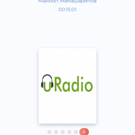
Манноп Мамашарипов
Жамият
00:15:01
Ўзбек
Speech
2015 йил
0