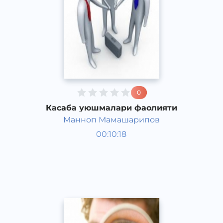
0
Касаба уюшмалари фаолияти
Манноп Мамашарипов
Жамият
00:10:18
Ўзбек
Speech
2015 йил