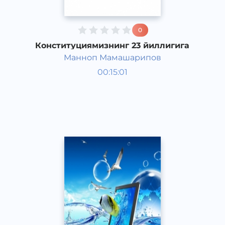
0
Конституциямизнинг 23 йиллигига
Манноп Мамашарипов
Қонунчилик
00:15:01
Ўзбек
Speech
2015 йил