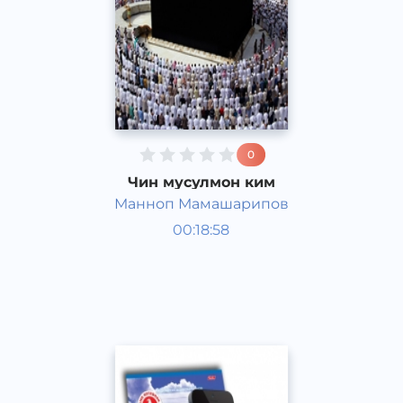
0
Чин мусулмон ким
Манноп Мамашарипов
Жамият
00:18:58
Ўзбек
Acapella
2017 йил