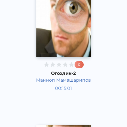
0
Огоҳлик-2
Манноп Мамашарипов
Жамият
00:15:01
Ўзбек
Speech
2015 йил