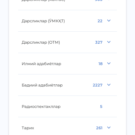
Дарсликлар (ЎМКҲТ)
22
Дарсликлар (ОТМ)
327
Илмий адабиётлар
18
Бадиий адабиётлар
2227
Радиоспектакллар
5
Тарих
261