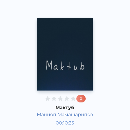
0
Мактуб
Манноп Мамашарипов
Жамият
00:10:25
Ўзбек