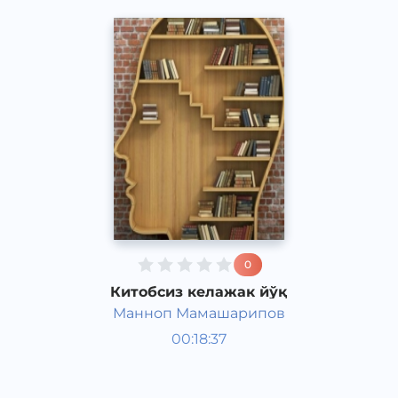
0
Китобсиз келажак йўқ
Манноп Мамашарипов
Жамият
00:18:37
Рус
Speech
2017 йил