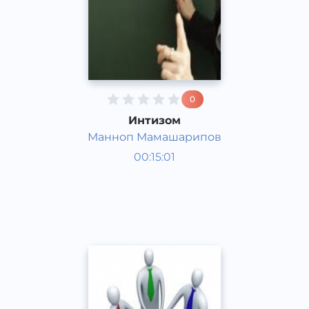
0
Интизом
Манноп Мамашарипов
Жамият
00:15:01
Ўзбек
Speech
2015 йил