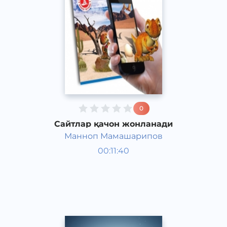
0
Сайтлар қачон жонланади
Манноп Мамашарипов
Жамият
00:11:40
Ўзбек
Acapella
2017 йил