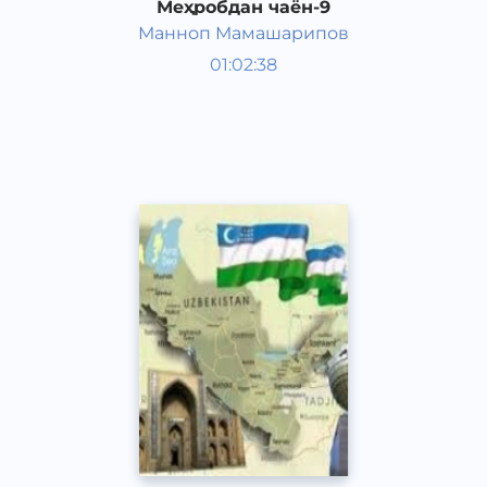
Меҳробдан чаён-9
Манноп Мамашарипов
Ўзбек адабиёти
01:02:38
Ўзбек
Speech
2016 йил