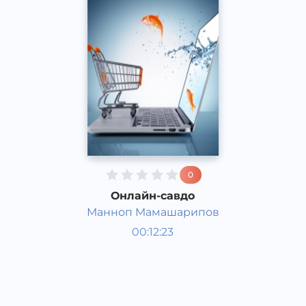
0
Онлайн-савдо
Манноп Мамашарипов
Қизиқарли фактлар
00:12:23
Ўзбек
Acapella
2017 йил