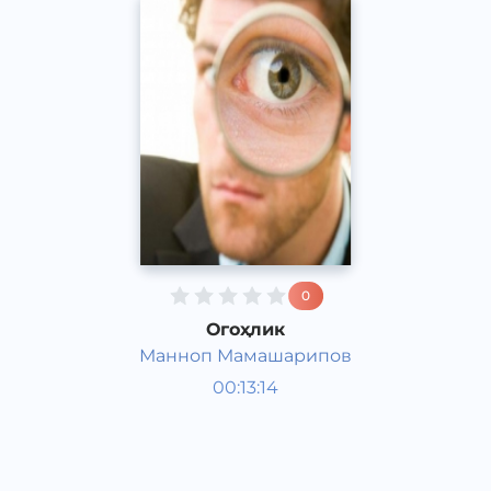
0
Огоҳлик
Манноп Мамашарипов
Жамият
00:13:14
Ўзбек
Speech
2015 йил