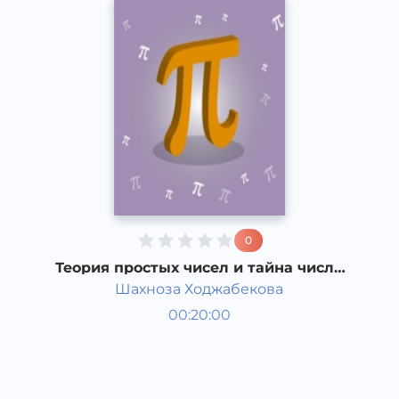
0
Теория простых чисел и тайна числа
Пи
Шахноза Ходжабекова
Қизиқарли фактлар
00:20:00
Рус
Speech
2017 йил