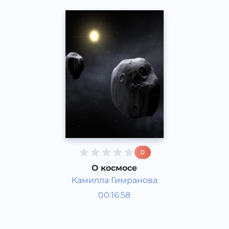
0
О космосе
Камилла Гимранова
Қизиқарли фактлар
00:16:58
Рус
Acapella
2017 йил