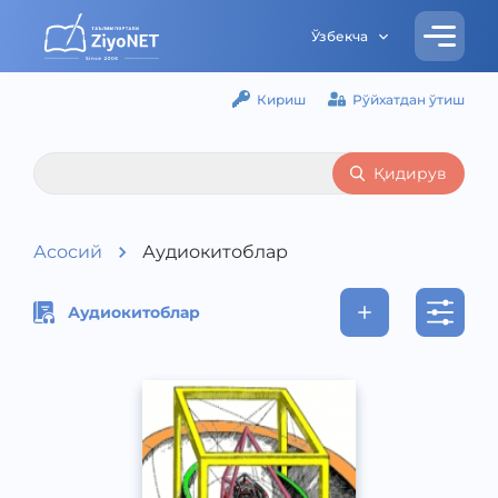
Ўзбекча
Кириш
Рўйхатдан ўтиш
Қидирув
Асосий
Аудиокитоблар
Аудиокитоблар