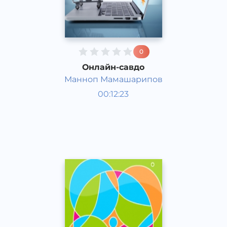
0
Онлайн-савдо
Манноп Мамашарипов
Қизиқарли фактлар
00:12:23
Ўзбек
Acapella
2017 йил