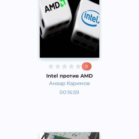
0
Intel против AMD
Анвар Каримов
Қизиқарли фактлар
00:16:59
Рус
Acapella
2017 йил