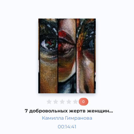
0
7 добровольных жертв женщин
ради красоты исторические факты
Камилла Гимранова
Қизиқарли фактлар
00:14:41
Рус