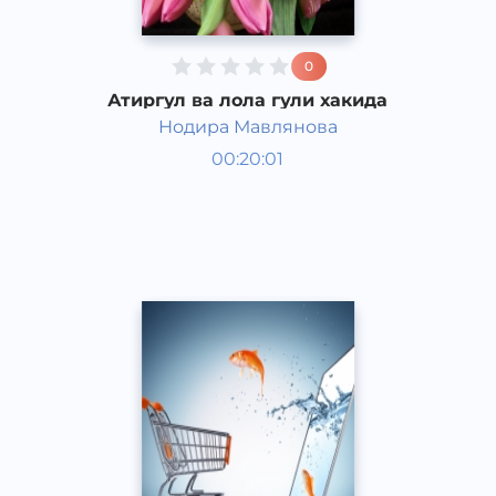
0
Атиргул ва лола гули хакида
Нодира Мавлянова
Қизиқарли фактлар
00:20:01
Ўзбек
Acapella
2017 йил