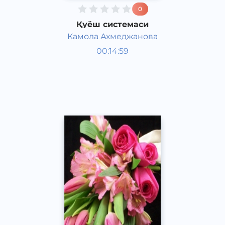
0
Қуёш системаси
Камола Ахмеджанова
Қизиқарли фактлар
00:14:59
Ўзбек
Acapella
2017 йил