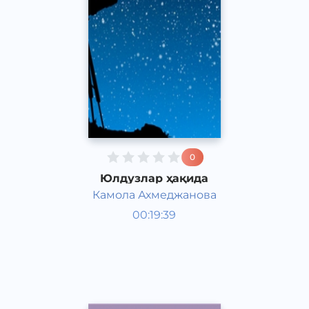
0
Юлдузлар ҳақида
Камола Ахмеджанова
Қизиқарли фактлар
00:19:39
Ўзбек
Speech
2017 йил