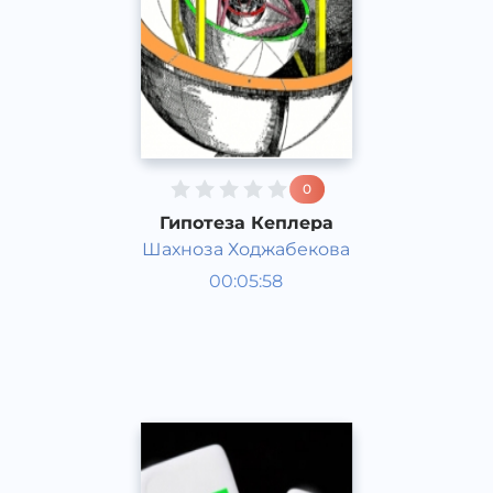
0
Гипотеза Кеплера
Шахноза Ходжабекова
Қизиқарли фактлар
00:05:58
Рус
Acapella
2017 йил