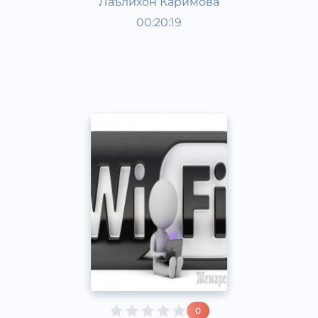
Лаълихон Каримова
Қизиқарли фактлар
00:20:19
Ўзбек
Speech
2017 йил
0