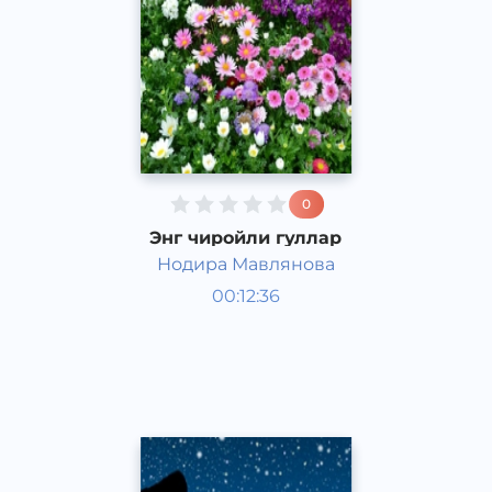
0
Энг чиройли гуллар
Нодира Мавлянова
Қизиқарли фактлар
00:12:36
Ўзбек
Speech
2017 йил