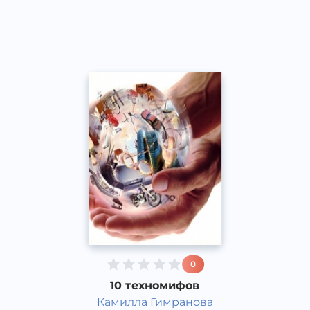
Acapella
2017 йил
0
10 техномифов
Камилла Гимранова