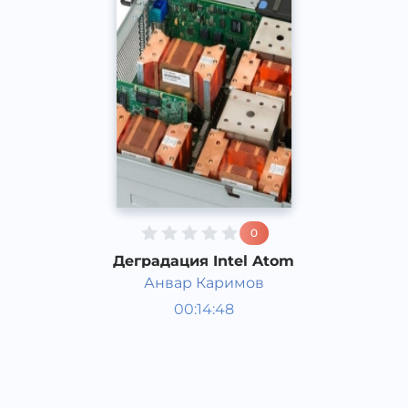
0
Деградация Intel Atom
Анвар Каримов
Қизиқарли фактлар
00:14:48
Рус
Acapella
2017 йил