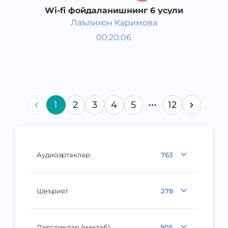
Wi-fi фойдаланишнинг 6 усули
Лаълихон Каримова
Қизиқарли фактлар
00:20:06
Ўзбек
Speech
2017 йил
1
2
3
4
5
12
Аудиоэртаклар
763
Шеърият
278
Дарсликлар (мактаб)
905