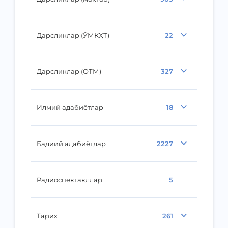
Дарсликлар (ЎМКҲТ)
22
Дарсликлар (ОТМ)
327
Илмий адабиётлар
18
Бадиий адабиётлар
2227
Радиоспектакллар
5
Тарих
261