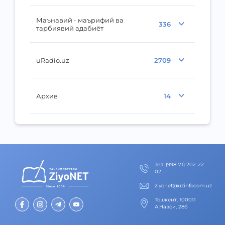
Маънавий - маърифий ва
336
тарбиявий адабиёт
uRadio.uz
2709
Архив
14
Тел
:
(998-71) 202-22-
02
ziyonet@uzinfocom.uz
Тошкент, 100011
А.Навои, 28б