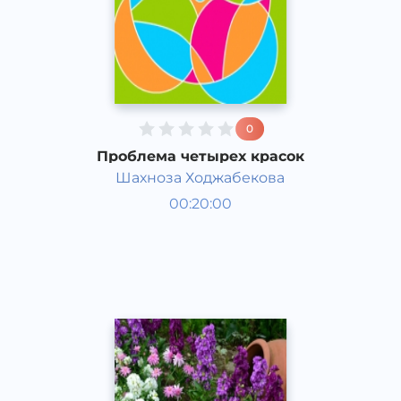
0
Проблема четырех красок
Шахноза Ходжабекова
Қизиқарли фактлар
00:20:00
Рус
Acapella
2017 йил