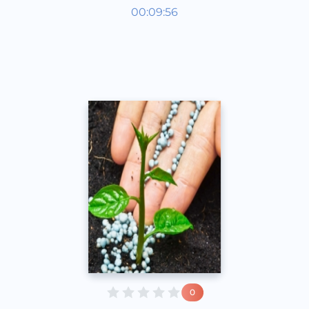
Қизиқарли фактлар
00:09:56
Рус
Acapella
2017 йил
0