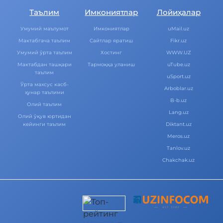
Таълим
Имкониятлар
Лойиҳалар
Умумий маълумот
Имкониятлар
uMail.uz
Мактабгача таълим
Cайтлар яратиш
Fikr.uz
Умумий ўрта таълим
Хостинг
WWW.UZ
Мактабдан ташқари
Тармоққа уланиш
uTube.uz
таълим
uSport.uz
Ўрта махсус касб-
Arboblar.uz
ҳунар таълими
B-b.uz
Олий таълим
Lang.uz
Олий ўқув юртидан
кейинги таълим
Diktant.uz
Meros.uz
Tanlov.uz
Chakchak.uz