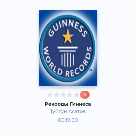
0
Рекорды Гиннеса
Туйгун Асатов
Қизиқарли фактлар
00:19:00
Рус
Speech