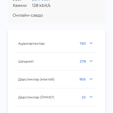
Хажми
128
kbit/s
Онлайн-савдо
Аудиоэртаклар
763
Шеърият
278
Дарсликлар (мактаб)
905
Дарсликлар (ЎМКҲТ)
22