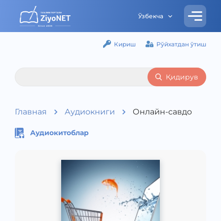
Ўзбекча
Кириш
Рўйхатдан ўтиш
Қидирув
Главная
Аудиокниги
Онлайн-савдо
Аудиокитоблар