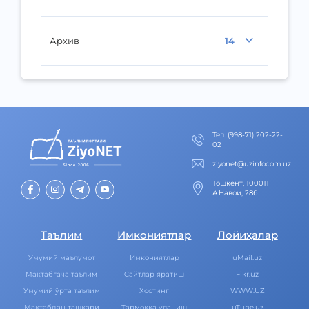
Архив
14
Тел
:
(998-71) 202-22-
02
ziyonet@uzinfocom.uz
Тошкент, 100011
А.Навои, 28б
Таълим
Имкониятлар
Лойиҳалар
Умумий маълумот
Имкониятлар
uMail.uz
Мактабгача таълим
Cайтлар яратиш
Fikr.uz
Умумий ўрта таълим
Хостинг
WWW.UZ
Мактабдан ташқари
Тармоққа уланиш
uTube.uz