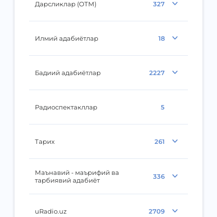
Дарсликлар (ОТМ)
327
Илмий адабиётлар
18
Бадиий адабиётлар
2227
Радиоспектакллар
5
Тарих
261
Маънавий - маърифий ва
336
тарбиявий адабиёт
uRadio.uz
2709