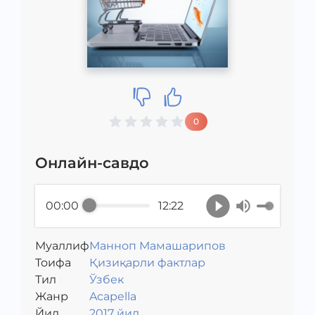
0
Онлайн-савдо
00:00
12:22
Муаллиф
Манноп Мамашарипов
Toифа
Қизиқарли фактлар
Тил
Ўзбек
Жанр
Acapella
Йил
2017 йил