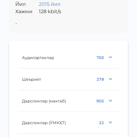
Йил
2015 йил
Хажми
128
kbit/s
-
Аудиоэртаклар
763
Шеърият
278
Дарсликлар (мактаб)
905
Дарсликлар (ЎМКҲТ)
22