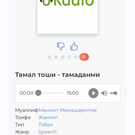
0
Тамал тоши - тамаданми
00:00
15:00
Муаллиф
Манноп Мамашарипов
Toифа
Жамият
Тил
Ўзбек
Жанр
Speech