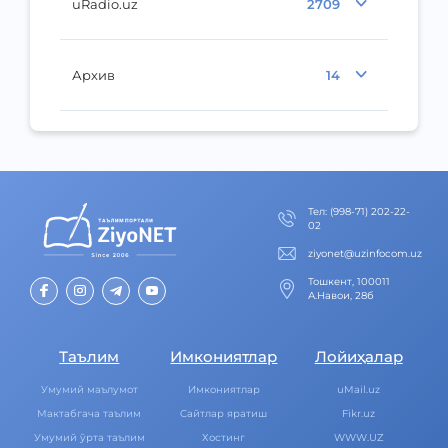
uRadio.uz
2709
Архив
14
Тел
:
(998-71) 202-22-
02
ziyonet@uzinfocom.uz
Тошкент, 100011
А.Навои, 28б
Таълим
Имкониятлар
Лойиҳалар
Умумий маълумот
Имкониятлар
uMail.uz
Мактабгача таълим
Cайтлар яратиш
Fikr.uz
Умумий ўрта таълим
Хостинг
WWW.UZ