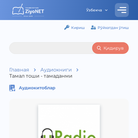
Ўзбекча
Кириш
Рўйхатдан ўтиш
Қидирув
Главная
Аудиокниги
Тамал тоши - тамаданми
Аудиокитоблар