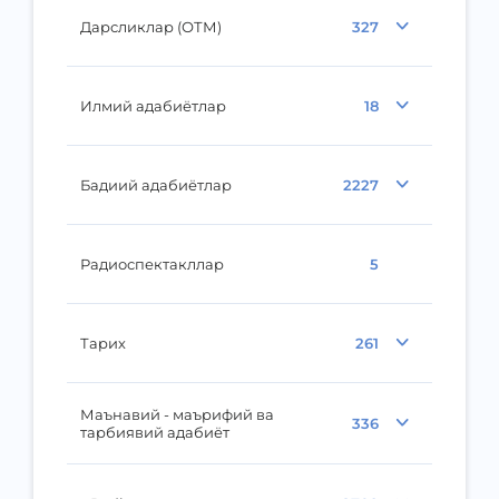
Дарсликлар (ОТМ)
327
Илмий адабиётлар
18
Бадиий адабиётлар
2227
Радиоспектакллар
5
Тарих
261
Маънавий - маърифий ва
336
тарбиявий адабиёт