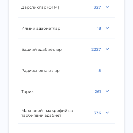
Дарсликлар (ОТМ)
327
Илмий адабиётлар
18
Бадиий адабиётлар
2227
Радиоспектакллар
5
Тарих
261
Маънавий - маърифий ва
336
тарбиявий адабиёт