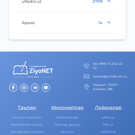
uRadio.uz
2709
Архив
14
Тел
:
(998-71) 202-22-
02
ziyonet@uzinfocom.uz
Тошкент, 100011
А.Навои, 28б
Таълим
Имкониятлар
Лойиҳалар
Умумий маълумот
Имкониятлар
uMail.uz
Мактабгача таълим
Cайтлар яратиш
Fikr.uz
Умумий ўрта таълим
Хостинг
WWW.UZ