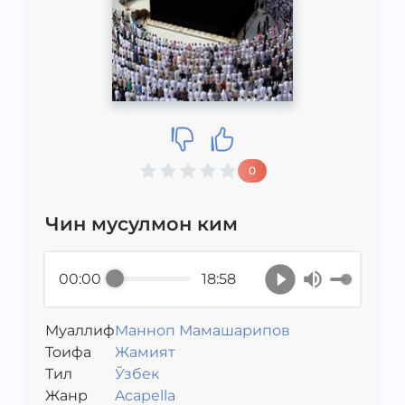
0
Чин мусулмон ким
00:00
18:58
Муаллиф
Манноп Мамашарипов
Toифа
Жамият
Тил
Ўзбек
Жанр
Acapella