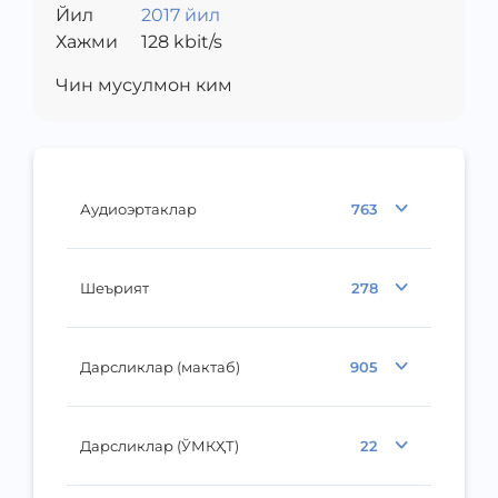
Йил
2017 йил
Хажми
128
kbit/s
Чин мусулмон ким
Аудиоэртаклар
763
Шеърият
278
Дарсликлар (мактаб)
905
Дарсликлар (ЎМКҲТ)
22