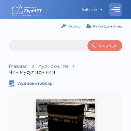
Ўзбекча
Кириш
Рўйхатдан ўтиш
Қидирув
Главная
Аудиокниги
Чин мусулмон ким
Аудиокитоблар