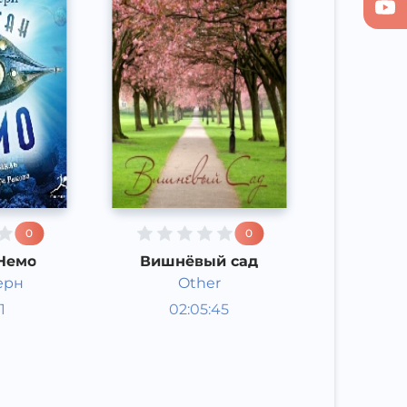
0
0
Немо
Вишнёвый сад
ерн
Other
ектакли
Радиоспектакли
1
02:05:45
Русский
Other
2015 год