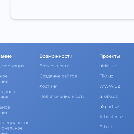
вание
Возможности
Проекты
нформация
Возможности
uMail.uz
ное
Создание сайтов
Fikr.uz
ание
Хостинг
WWW.UZ
реднее
Подключение к сети
uTube.uz
ание
uSport.uz
ьное
ание
Arboblar.uz
специальное,
B-b.uz
иональное
ание