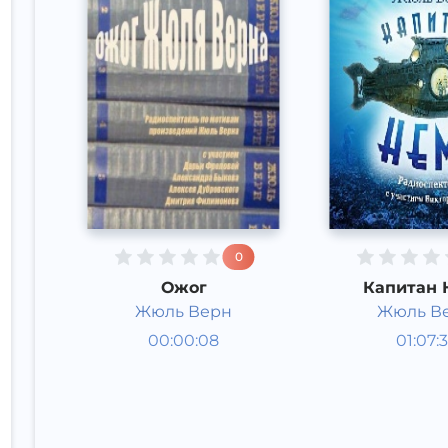
0
Ожог
Капитан 
Жюль Верн
Жюль В
Радиоспектакли
Радиосп
00:00:08
01:07:3
Русский
Русский
Acapella
Acapella
2017 год
2017 год