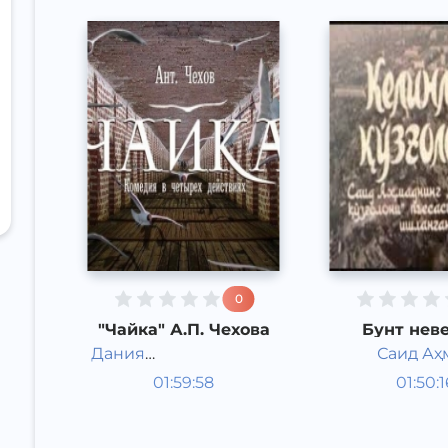
0
"Чайка" А.П. Чехова
Бунт нев
Дания
Саид Аҳ
Радиоспектакли
Радиосп
Шарафутдинова
01:59:58
01:50:1
Русский
Узбекск
Speech
Other
2015 год
1979 год