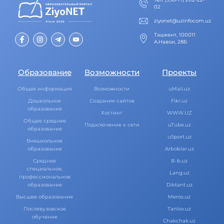
02
ziyonet@uzinfocom.uz
Ташкент, 100011
А.Навои, 28Б
Образование
Возможности
Проекты
Общая информация
Возможности
uMail.uz
Дошкольное
Создание сайтов
Fikr.uz
образование
Хостинг
WWW.UZ
Общее среднее
Подключение к сети
uTube.uz
образование
uSport.uz
Внешкольное
образование
Arboblar.uz
Среднее
B-b.uz
специальное,
Lang.uz
профессиональное
образование
Diktant.uz
Высшее образование
Meros.uz
Послевузовское
Tanlov.uz
обучение
Chakchak.uz