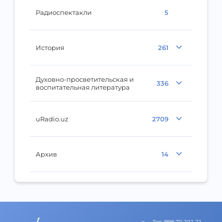
Радиоспектакли
5
История
261
Духовно-просветительская и
336
воспитательная литература
uRadio.uz
2709
Архив
14
Тел
:
(998-71) 202-22-