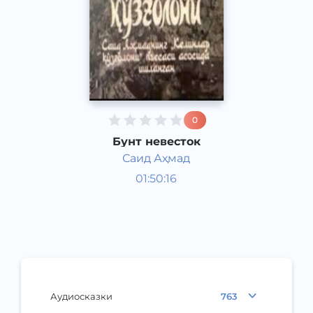
0
Бунт невесток
Саид Аҳмад
Радиоспектакли
01:50:16
Узбекский
Other
1979 год
Аудиосказки
763