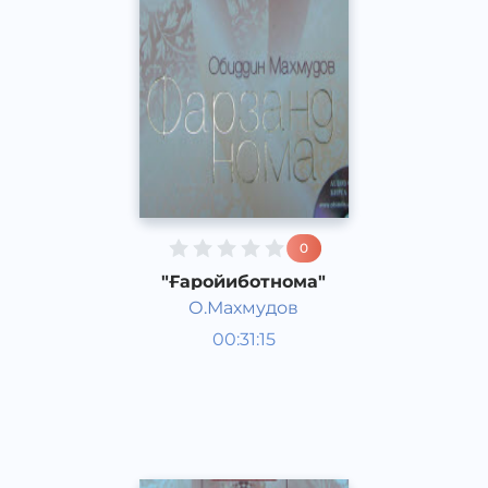
0
"Ғаройиботнома"
О.Махмудов
Пособия для детей
00:31:15
Узбекский
Other
2015 год