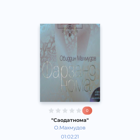
2015 год
0
"Саодатнома"
О.Махмудов
Пособия для детей
01:02:21