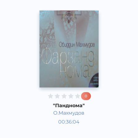
0
"Панднома"
О.Махмудов
Пособия для детей
00:36:04
Узбекский
Other