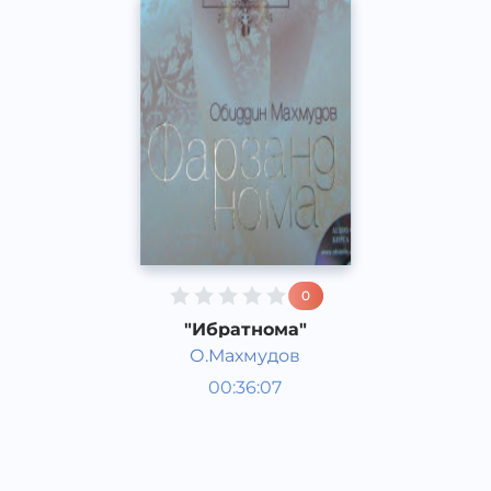
0
"Ибратнома"
О.Махмудов
Пособия для детей
00:36:07
Узбекский
Other
2015 год