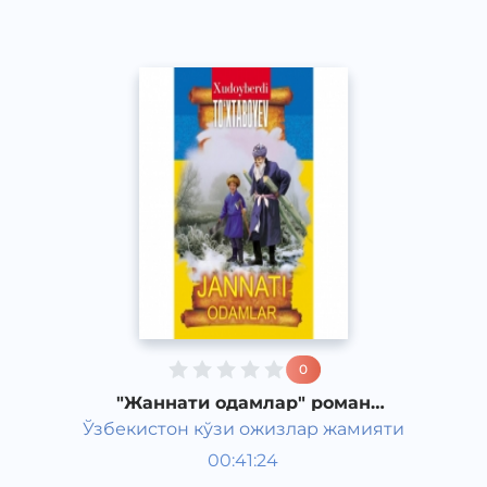
0
"Жаннати одамлар" роман
Худайберди Тухтабаева часть 7
Ўзбекистон кўзи ожизлар жамияти
Узбекская литература
00:41:24
Узбекский