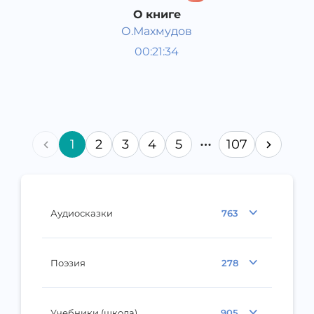
О книге
О.Махмудов
Пособия для детей
00:21:34
Узбекский
Other
2015 год
1
2
3
4
5
107
Аудиосказки
763
Поэзия
278
Учебники (школа)
905