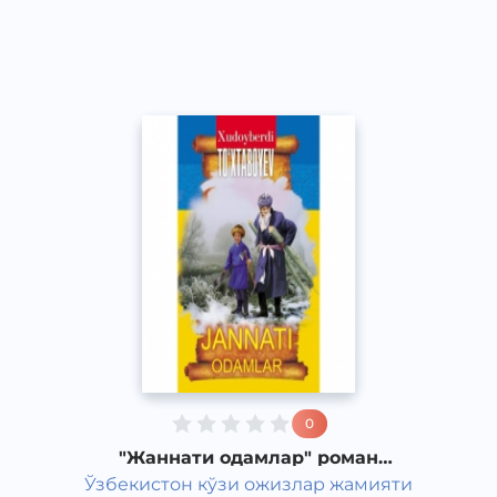
Classical
2015 год
0
"Жаннати одамлар" роман
Худайберди Тухтабаева часть 3
Ўзбекистон кўзи ожизлар жамияти