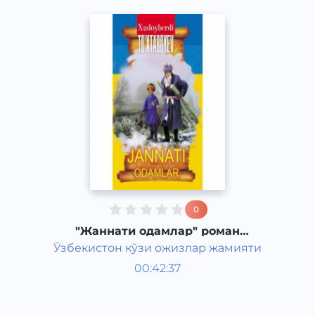
0
"Жаннати одамлар" роман
Худайберди Тухтабаева часть 6
Ўзбекистон кўзи ожизлар жамияти
Узбекская литература
00:42:37
Узбекский
Classical
2015 год