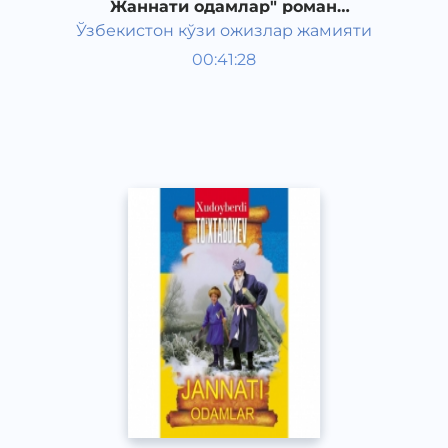
Жаннати одамлар" роман
Худайберди Тухтабаева часть 2
Ўзбекистон кўзи ожизлар жамияти
Узбекская литература
00:41:28
Узбекский
Classical
2015 год