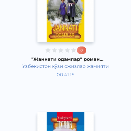
0
"Жаннати одамлар" роман
Худайберди Тухтабаева часть 1
Ўзбекистон кўзи ожизлар жамияти
Узбекская литература
00:41:15
Узбекский
Classical
2015 год