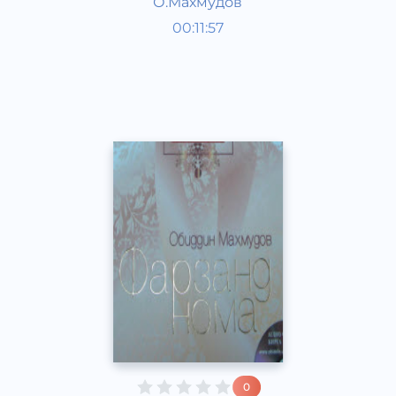
О.Махмудов
Пособия для детей
00:11:57
Узбекский
Other
2015 год
0