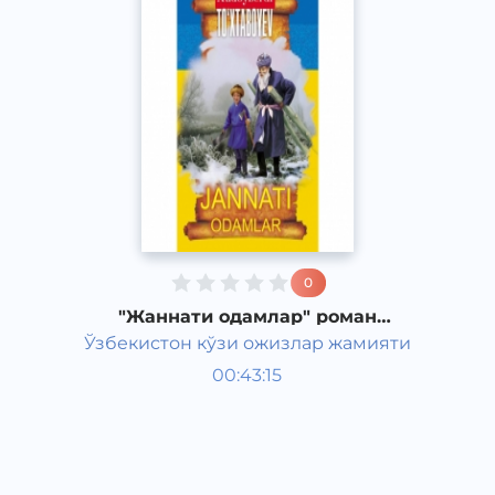
0
"Жаннати одамлар" роман
Худайберди Тухтабаева часть 5
Ўзбекистон кўзи ожизлар жамияти
Узбекская литература
00:43:15
Узбекский
Classical
2015 год