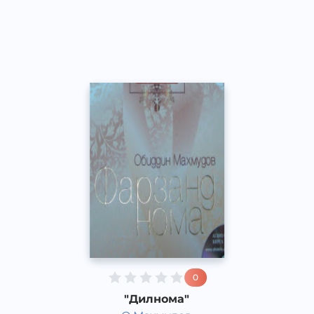
Узбекский
Other
2015 год
0
"Дилнома"