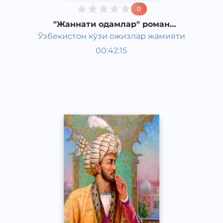
0
"Жаннати одамлар" роман
Худайберди Тухтабаева часть 8
Ўзбекистон кўзи ожизлар жамияти
Узбекская литература
00:42:15
Узбекский
Classical
2015 год