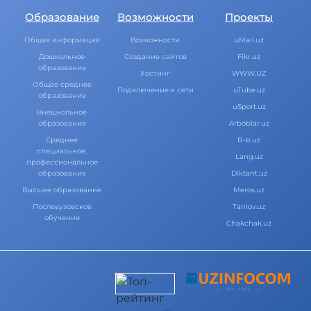
Образование
Возможности
Проекты
Общая информация
Возможности
uMail.uz
Дошкольное
Создание сайтов
Fikr.uz
образование
Хостинг
WWW.UZ
Общее среднее
Подключение к сети
uTube.uz
образование
uSport.uz
Внешкольное
образование
Arboblar.uz
Среднее
B-b.uz
специальное,
Lang.uz
профессиональное
образование
Diktant.uz
Высшее образование
Meros.uz
Послевузовское
Tanlov.uz
обучение
Chakchak.uz