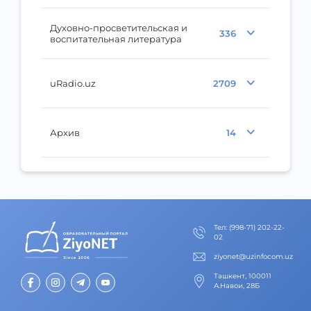
Духовно-просветительская и
336
воспитательная литература
uRadio.uz
2709
Архив
14
Тел
:
(998-71) 202-22-
02
ziyonet@uzinfocom.uz
Ташкент, 100011
А.Навои, 28Б