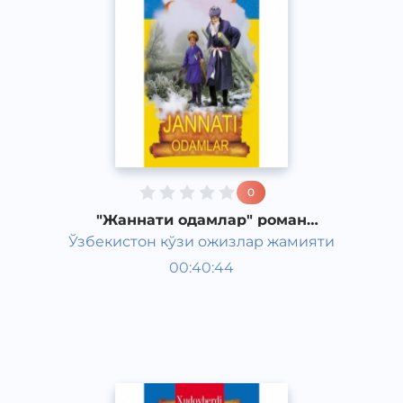
0
"Жаннати одамлар" роман
Худайберди Тухтабаева часть 4
Ўзбекистон кўзи ожизлар жамияти
Узбекская литература
00:40:44
Узбекский
Classical
2015 год