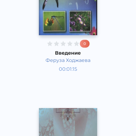
0
Введение
Феруза Ходжаева
Природоведение 6 класс
00:01:15
Узбекский
Acapella
2015 год