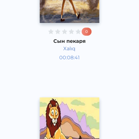
0
Сын пекаря
Xalıq
Аудиосказки
00:08:41
Каракалпакский
Speech
2020 год