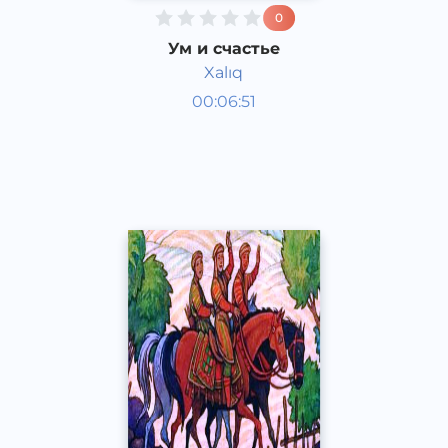
0
Ум и счастье
Xalıq
Аудиосказки
00:06:51
Каракалпакский
Speech
2020 год