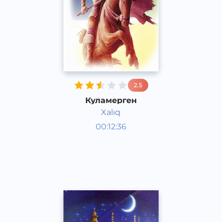
2.5
Куламерген
Xalıq
Аудиосказки
00:12:36
Каракалпакский
Speech
2020 год