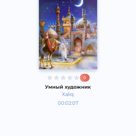
0
Умный художник
Xalıq
Аудиосказки
00:02:07
Каракалпакский
Speech
2020 год