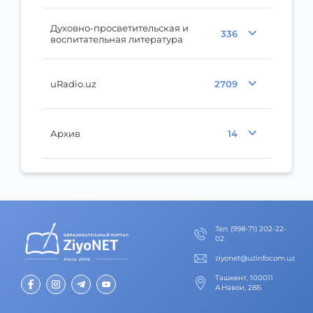
Духовно-просветительская и
336
воспитательная литература
uRadio.uz
2709
Архив
14
Тел
:
(998-71) 202-22-
02
ziyonet@uzinfocom.uz
Ташкент, 100011
А.Навои, 28Б