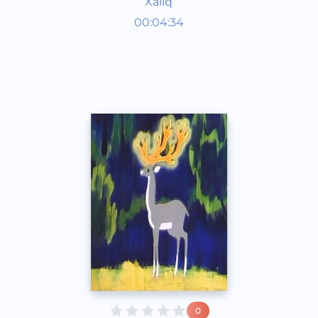
Xalıq
Аудиосказки
00:04:34
Каракалпакский
Speech
2020 год
0