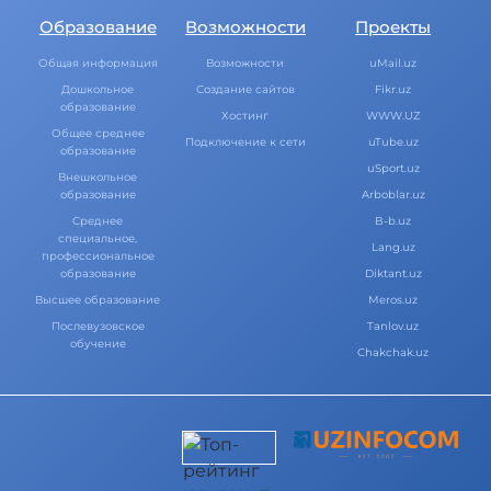
Образование
Возможности
Проекты
Общая информация
Возможности
uMail.uz
Дошкольное
Создание сайтов
Fikr.uz
образование
Хостинг
WWW.UZ
Общее среднее
Подключение к сети
uTube.uz
образование
uSport.uz
Внешкольное
образование
Arboblar.uz
Среднее
B-b.uz
специальное,
Lang.uz
профессиональное
образование
Diktant.uz
Высшее образование
Meros.uz
Послевузовское
Tanlov.uz
обучение
Chakchak.uz