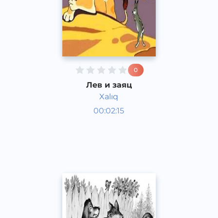
0
Лев и заяц
Xalıq
Аудиосказки
00:02:15
Каракалпакский
Speech
2020 год