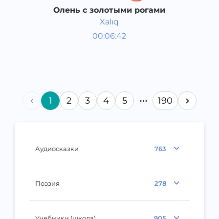
Олень с золотыми рогами
Xalıq
Аудиосказки
00:06:42
Каракалпакский
Speech
2020 год
1
2
3
4
5
190
Аудиосказки
763
Поэзия
278
Учебники (школа)
905