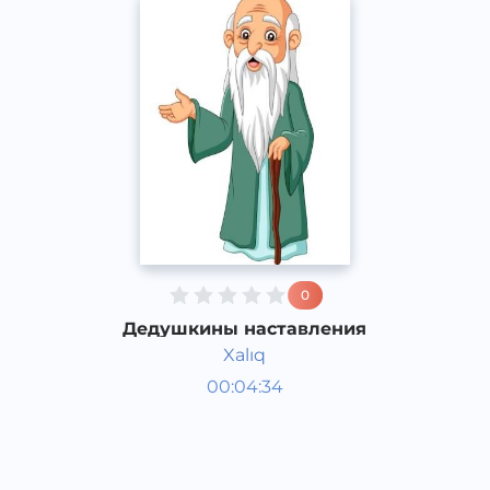
0
Дедушкины наставления
Xalıq
Аудиосказки
00:04:34
Каракалпакский
Speech
2020 год