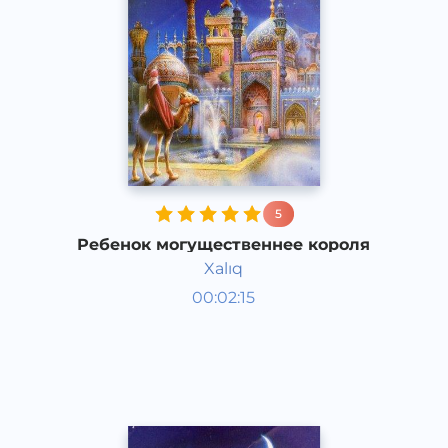
5
Ребенок могущественнее короля
Xalıq
Аудиосказки
00:02:15
Каракалпакский
Speech
2020 год