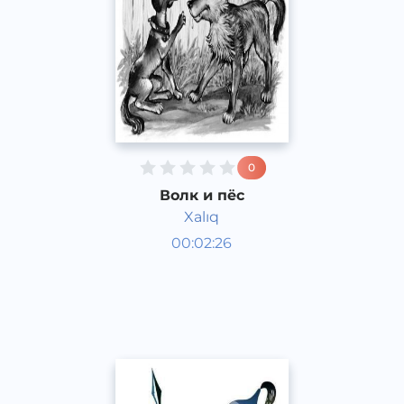
0
Волк и пёс
Xalıq
Аудиосказки
00:02:26
Каракалпакский
Speech
2020 год