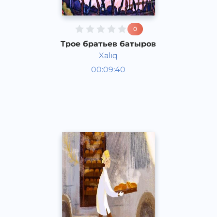
0
Трое братьев батыров
Xalıq
Аудиосказки
00:09:40
Каракалпакский
Speech
2020 год