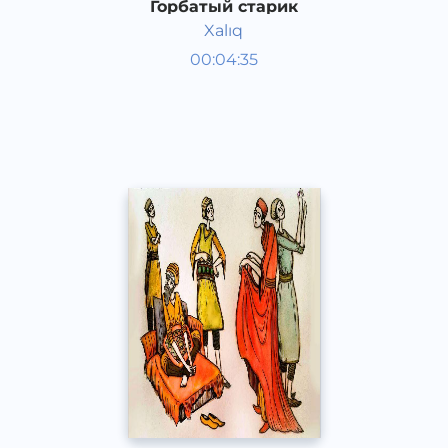
Горбатый старик
Xalıq
Аудиосказки
00:04:35
Каракалпакский
Speech
2020 год