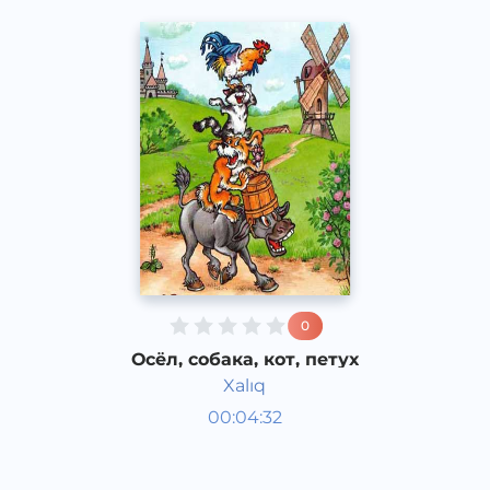
0
Осёл, собака, кот, петух
Xalıq
Аудиосказки
00:04:32
Каракалпакский
Speech
2020 год