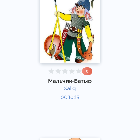
0
Мальчик-Батыр
Xalıq
Аудиосказки
00:10:15
Каракалпакский
Speech
2020 год