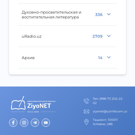
Духовно-просветительская и
336
воспитательная литература
uRadio.uz
2709
Архив
14
Тел
:
(998-71) 202-22-
02
ziyonet@uzinfocom.uz
Ташкент, 100011
А.Навои, 28Б