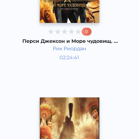
0
Перси Джексон и Море чудовищ. 3
часть
Рик Риордан
Мировая литература
02:24:41
Русский
Acapella
2017 год