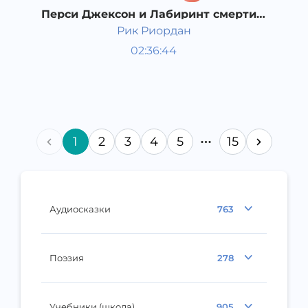
Перси Джексон и Лабиринт смерти. 1
часть
Рик Риордан
Мировая литература
02:36:44
Русский
Acapella
2017 год
1
2
3
4
5
15
Аудиосказки
763
Поэзия
278
Учебники (школа)
905