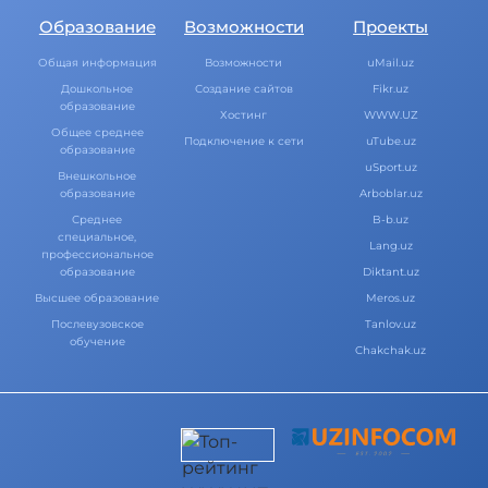
Образование
Возможности
Проекты
Общая информация
Возможности
uMail.uz
Дошкольное
Создание сайтов
Fikr.uz
образование
Хостинг
WWW.UZ
Общее среднее
Подключение к сети
uTube.uz
образование
uSport.uz
Внешкольное
образование
Arboblar.uz
Среднее
B-b.uz
специальное,
Lang.uz
профессиональное
образование
Diktant.uz
Высшее образование
Meros.uz
Послевузовское
Tanlov.uz
обучение
Chakchak.uz