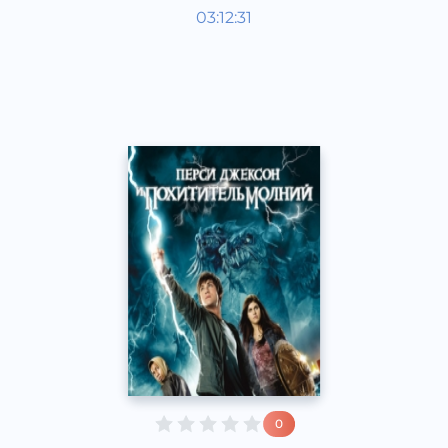
Мировая литература
03:12:31
Русский
Acapella
2017 год
0