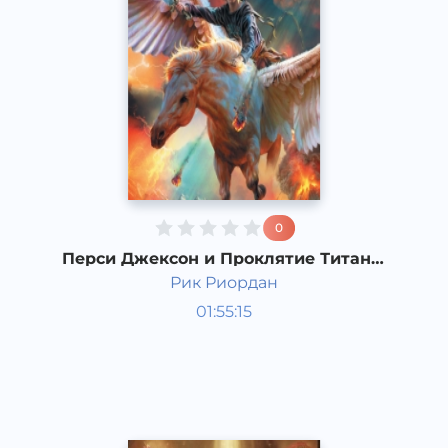
0
Перси Джексон и Проклятие Титана.
3 часть
Рик Риордан
Мировая литература
01:55:15
Русский
Acapella
2017 год