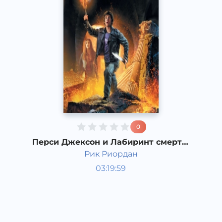
0
Перси Джексон и Лабиринт смерти.
4 часть
Рик Риордан
Мировая литература
03:19:59
Русский
Acapella
2017 год