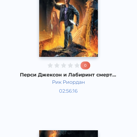
0
Перси Джексон и Лабиринт смерти.
5 часть
Рик Риордан
Мировая литература
02:56:16
Русский
Acapella
2017 год