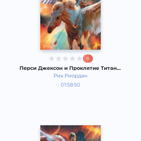
0
Перси Джексон и Проклятие Титана.
2 часть
Рик Риордан
Мировая литература
01:58:50
Русский
Acapella
2017 год