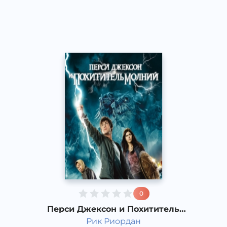
Acapella
2017 год
0
Перси Джексон и Похититель
молний. 2 часть
Рик Риордан