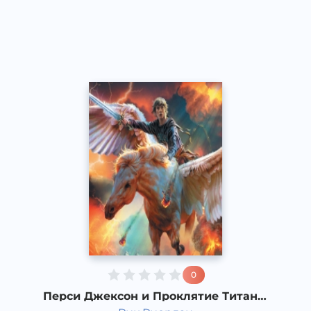
Русский
Acapella
2017 год
0
Перси Джексон и Проклятие Титана.
4 часть