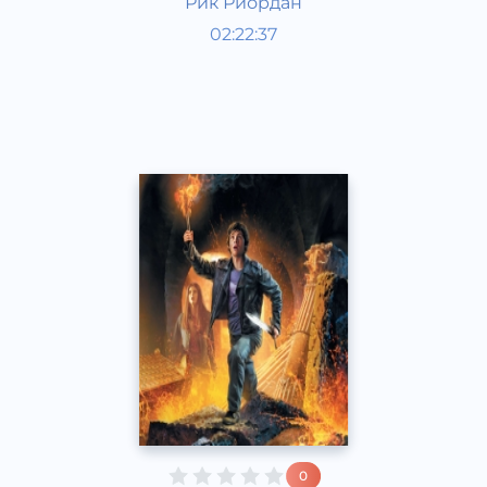
Рик Риордан
Мировая литература
02:22:37
Русский
Acapella
2017 год
0