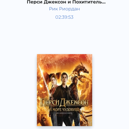
Перси Джексон и Похититель
молний. 3 часть
Рик Риордан
Мировая литература
02:39:53
Русский
Acapella
2017 год