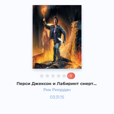
0
Перси Джексон и Лабиринт смерти.
3 часть
Рик Риордан
Мировая литература
03:31:15
Русский
Acapella
2017 год