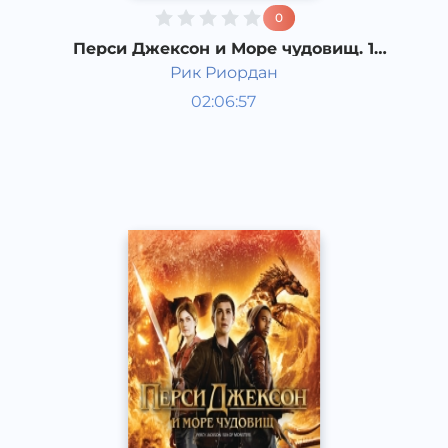
0
Перси Джексон и Море чудовищ. 1
часть
Рик Риордан
Мировая литература
02:06:57
Русский
Acapella
2017 год