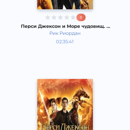
0
Перси Джексон и Море чудовищ. 2
часть
Рик Риордан
Мировая литература
02:35:41
Русский
Acapella
2017 год