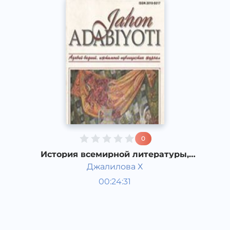
0
История всемирной литературы,
Английская просветительская
Джалилова Х
литература 18 века в Англии.
Мировая литература
00:24:31
Узбекский
Dream
2019 год