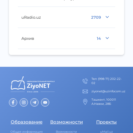
uRadio.uz
2709
Архив
14
Тел
:
(998-71) 202-22-
02
ziyonet@uzinfocom.uz
Ташкент, 100011
А.Навои, 28Б
Образование
Возможности
Проекты
Общая информация
Возможности
uMail.uz