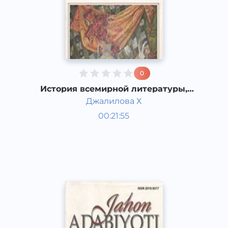
0
История всемирной литературы,
Реализм в западноевропейской
Джалилова Х
литературе XIX века.
Мировая литература
00:21:55
Узбекский
Dance
2019 год