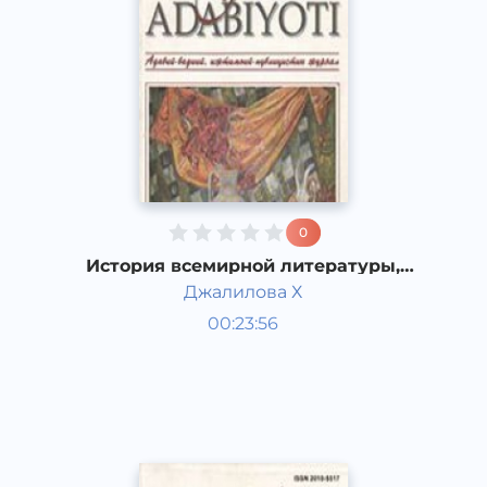
0
История всемирной литературы,
Американская литература
Джалилова Х
двадцатого века.
Мировая литература
00:23:56
Узбекский
Dream
2019 год