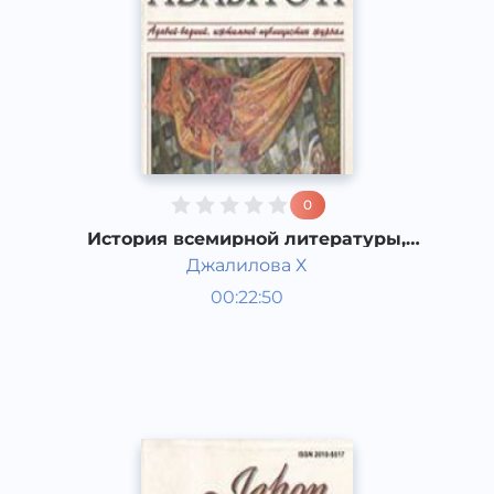
0
История всемирной литературы,
Литература Западной Европы XIX
Джалилова Х
века. Романтизм.
Мировая литература
00:22:50
Узбекский
Dream
2019 год