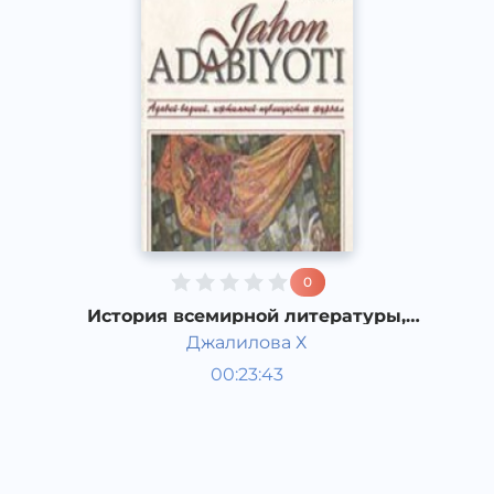
0
История всемирной литературы,
Немецкая литература второй
Джалилова Х
половины ХХ века.
Мировая литература
00:23:43
Узбекский
Dream
2019 год