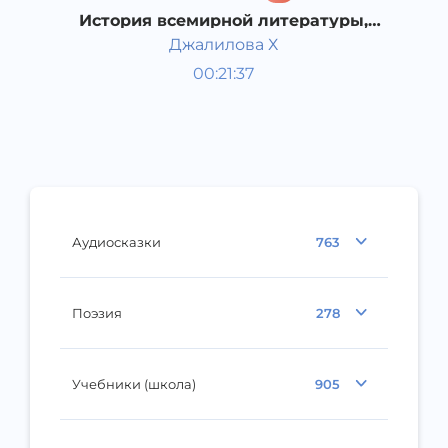
История всемирной литературы,
Средневековая литература
Джалилова Х
Западной Европы.
Мировая литература
00:21:37
Узбекский
Dream
2019 год
Аудиосказки
763
Поэзия
278
Учебники (школа)
905