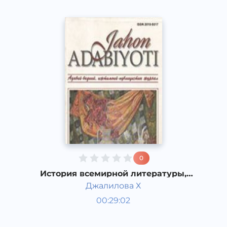
0
История всемирной литературы,
Просвещенческая литература
Джалилова Х
Западной Европы 18 века.
Мировая литература
00:29:02
Узбекский
Dream