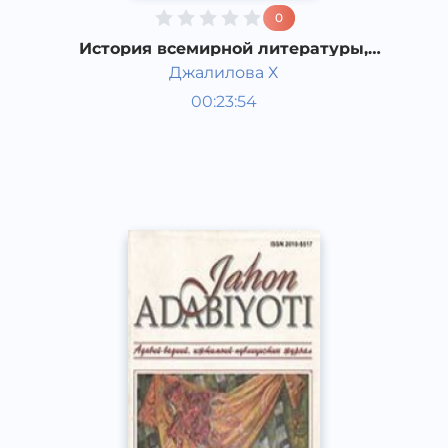
0
История всемирной литературы,
Драматургия конца XIX - начала XX
Джалилова Х
веков.
Узбекская литература
00:23:54
Узбекский
Dream
2019 год