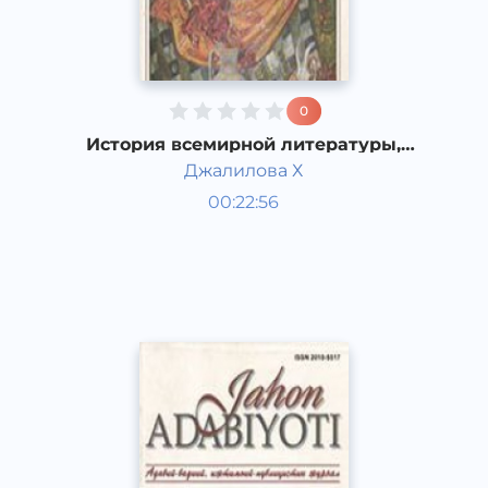
0
История всемирной литературы,
Литература аттического периода.
Джалилова Х
Мировая литература
00:22:56
Узбекский
Dream
2019 год