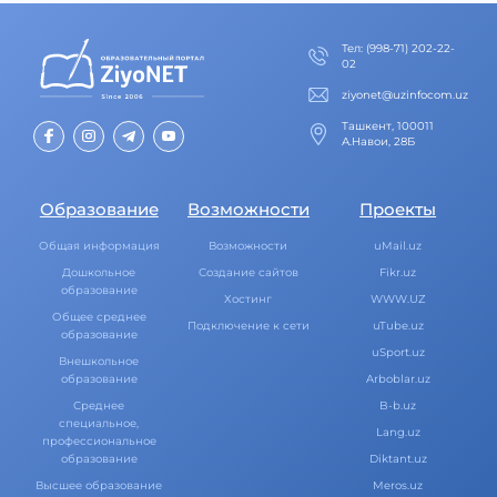
Тел
:
(998-71) 202-22-
02
ziyonet@uzinfocom.uz
Ташкент, 100011
А.Навои, 28Б
Образование
Возможности
Проекты
Общая информация
Возможности
uMail.uz
Дошкольное
Создание сайтов
Fikr.uz
образование
Хостинг
WWW.UZ
Общее среднее
Подключение к сети
uTube.uz
образование
uSport.uz
Внешкольное
образование
Arboblar.uz
Среднее
B-b.uz
специальное,
Lang.uz
профессиональное
образование
Diktant.uz
Высшее образование
Meros.uz