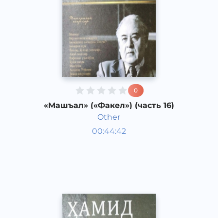
0
«Машъал» («Факел») (часть 16)
Other
Узбекская литература
00:44:42
Узбекский
Dream
2013 год