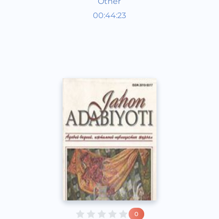
Other
Узбекская литература
00:44:23
Узбекский
Dream
2013 год
0