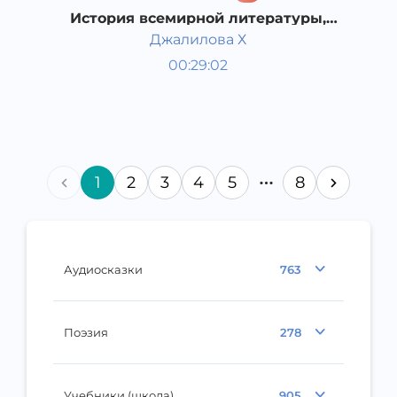
История всемирной литературы,
Просвещенческая литература
Джалилова Х
Западной Европы 18 века.
Мировая литература
00:29:02
Узбекский
Dream
2019 год
1
2
3
4
5
8
Аудиосказки
763
Поэзия
278
Учебники (школа)
905