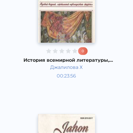
0
История всемирной литературы,
Американская литература
Джалилова Х
двадцатого века.
Мировая литература
00:23:56
Узбекский
Dream
2019 год