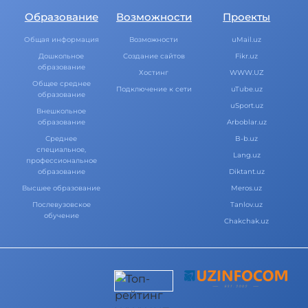
Образование
Возможности
Проекты
Общая информация
Возможности
uMail.uz
Дошкольное
Создание сайтов
Fikr.uz
образование
Хостинг
WWW.UZ
Общее среднее
Подключение к сети
uTube.uz
образование
uSport.uz
Внешкольное
образование
Arboblar.uz
Среднее
B-b.uz
специальное,
Lang.uz
профессиональное
образование
Diktant.uz
Высшее образование
Meros.uz
Послевузовское
Tanlov.uz
обучение
Chakchak.uz