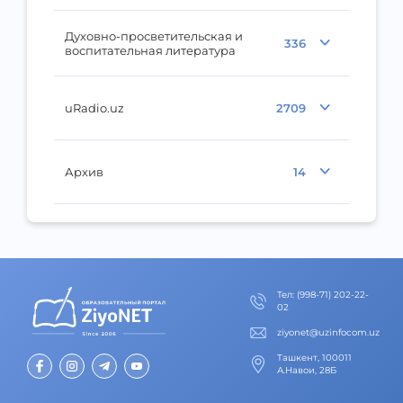
Духовно-просветительская и
336
воспитательная литература
uRadio.uz
2709
Архив
14
Тел
:
(998-71) 202-22-
02
ziyonet@uzinfocom.uz
Ташкент, 100011
А.Навои, 28Б