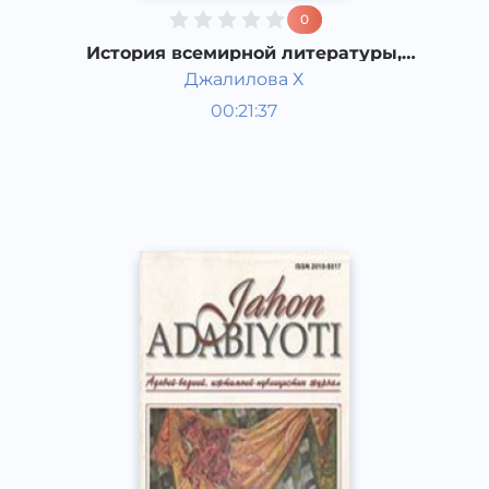
0
История всемирной литературы,
Средневековая литература
Джалилова Х
Западной Европы.
Мировая литература
00:21:37
Узбекский
Dream
2019 год