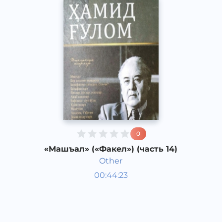
0
«Машъал» («Факел») (часть 14)
Other
Узбекская литература
00:44:23
Узбекский
Dream
2013 год