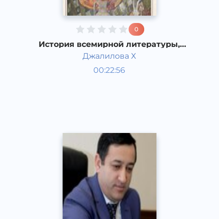
0
История всемирной литературы,
Литература аттического периода.
Джалилова Х
Мировая литература
00:22:56
Узбекский
Dream
2019 год