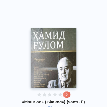
Узбекский
Dream
2013 год
0
«Машъал» («Факел») (часть 11)