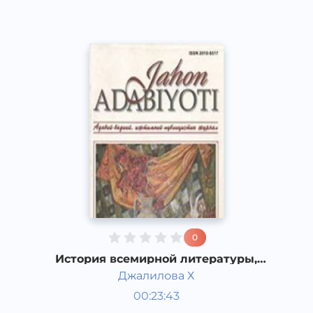
0
История всемирной литературы,
Немецкая литература второй
Джалилова Х
половины ХХ века.
Мировая литература
00:23:43
Узбекский