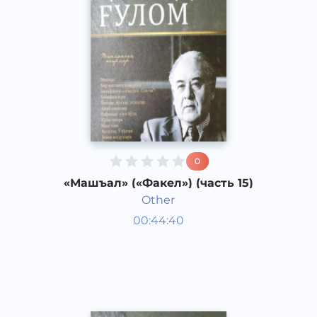
0
«Машъал» («Факел») (часть 15)
Other
Узбекская литература
00:44:40
Узбекский
Dream
2013 год