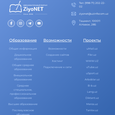
Тел
:
(998-71) 202-22-
02
ziyonet@uzinfocom.uz
Ташкент, 100011
А.Навои, 28Б
Образование
Возможности
Проекты
Общая информация
Возможности
uMail.uz
Дошкольное
Создание сайтов
Fikr.uz
образование
Хостинг
WWW.UZ
Общее среднее
Подключение к сети
uTube.uz
образование
uSport.uz
Внешкольное
образование
Arboblar.uz
Среднее
B-b.uz
специальное,
Lang.uz
профессиональное
образование
Diktant.uz
Высшее образование
Meros.uz
Послевузовское
Tanlov.uz
обучение