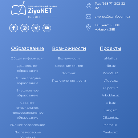
Тел
:
(998-71) 202-22-
02
ziyonet@uzinfocom.uz
Ташкент, 100011
А.Навои, 28Б
Образование
Возможности
Проекты
Общая информация
Возможности
uMail.uz
Дошкольное
Создание сайтов
Fikr.uz
образование
Хостинг
WWW.UZ
Общее среднее
Подключение к сети
uTube.uz
образование
uSport.uz
Внешкольное
образование
Arboblar.uz
Среднее
B-b.uz
специальное,
Lang.uz
профессиональное
образование
Diktant.uz
Высшее образование
Meros.uz
Послевузовское
Tanlov.uz
обучение