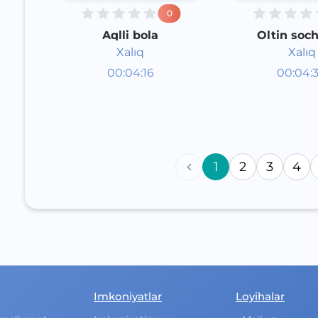
0
Aqlli bola
Oltin soch
Xalıq
Xalıq
Audioertaklar
Audioert
00:04:16
00:04:
Qoraqalpoq
Qoraqal
Speech
Speech
2020 yil
2020 yil
1
2
3
4
Imkoniyatlar
Loyihalar