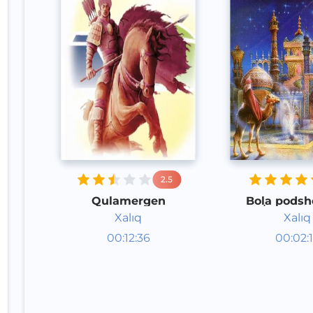
2.5
Qulamergen
Bola pods
koʻra qudra
Xalıq
Xalıq
Audioertaklar
Audioert
00:12:36
00:02:
Qoraqalpoq
Qoraqal
Speech
Speech
2020 yil
2020 yil