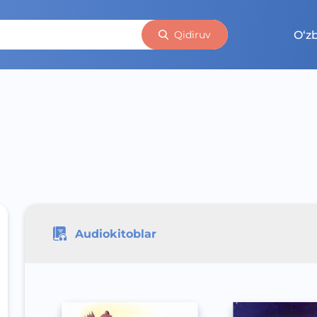
O‘z
Qidiruv
Audiokitoblar