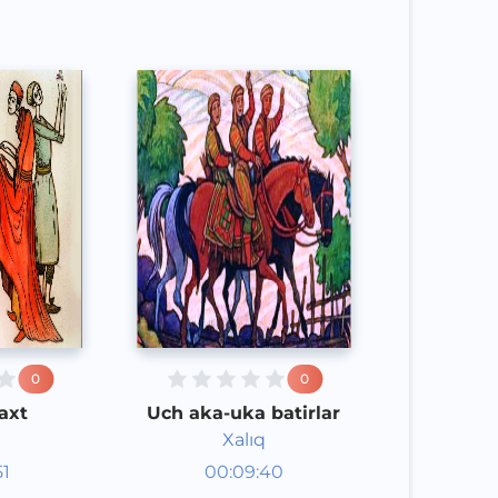
0
0
axt
Uch aka-uka batirlar
Xalıq
aklar
Audioertaklar
51
00:09:40
poq
Qoraqalpoq