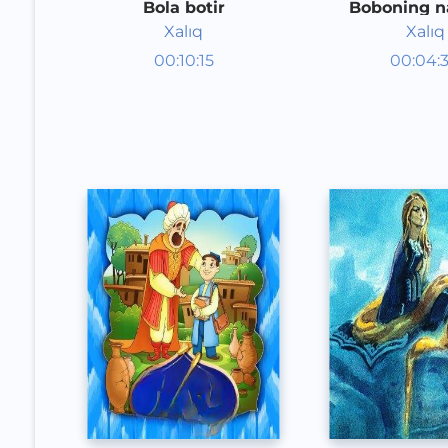
Bola botir
Boboning na
Xalıq
Xalıq
Audioertaklar
Audioert
00:10:15
00:04:
Qoraqalpoq
Qoraqal
Speech
Speech
2020 yil
2020 yil