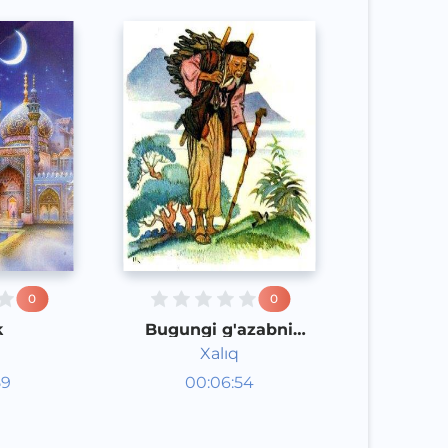
0
0
k
Bugungi g'azabni
ertaga qoldiring
Xalıq
aklar
Audioertaklar
59
00:06:54
poq
Qoraqalpoq
Speech
2020 yil