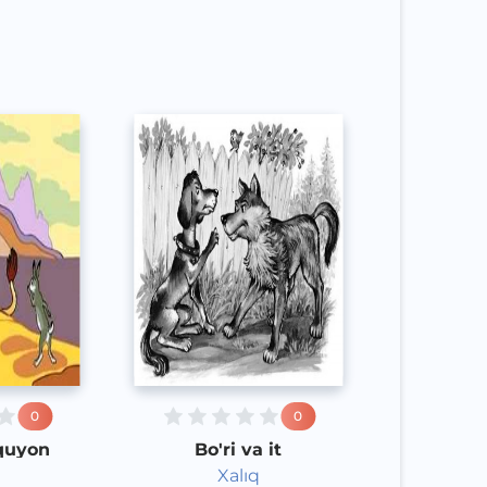
Speech
2020 yil
0
0
 quyon
Bo'ri va it
Xalıq