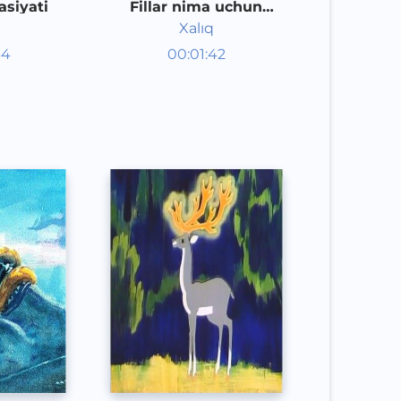
siyati
Fillar nima uchun
sichqonnan qo'rqadi
Xalıq
aklar
Audioertaklar
34
00:01:42
poq
Qoraqalpoq
Speech
2020 yil