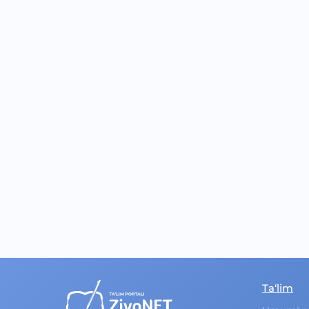
Ta‘lim