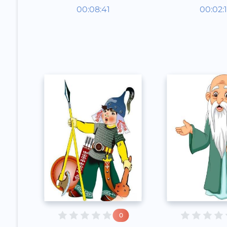
Audioertaklar
Audioert
00:08:41
00:02:
Qoraqalpoq
Qoraqal
Speech
Speech
2020 yil
2020 yil
0