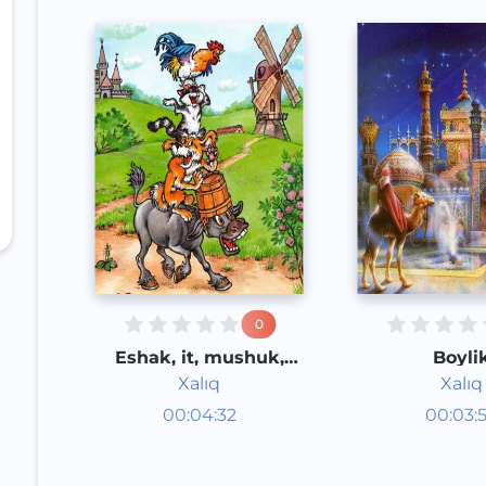
0
Eshak, it, mushuk,
Boyli
xo'roz
Xalıq
Xalıq
Audioertaklar
Audioert
00:04:32
00:03:
Qoraqalpoq
Qoraqal
Speech
Speech
2020 yil
2020 yil