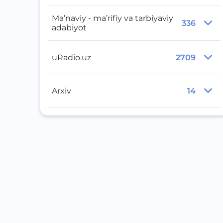
Ma’naviy - ma’rifiy va tarbiyaviy
336
adabiyot
uRadio.uz
2709
Arxiv
14