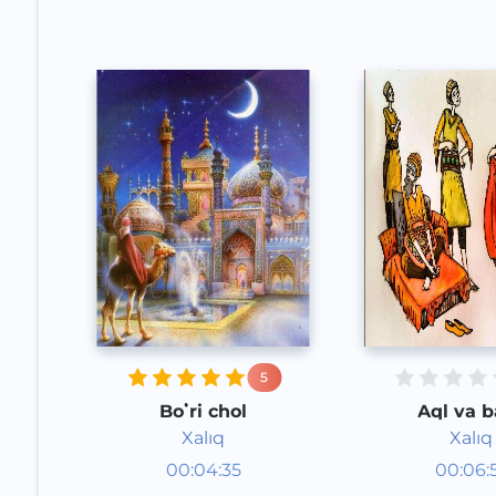
5
Boʻri chol
Aql va b
Xalıq
Xalıq
Audioertaklar
Audioert
00:04:35
00:06:
Qoraqalpoq
Qoraqal