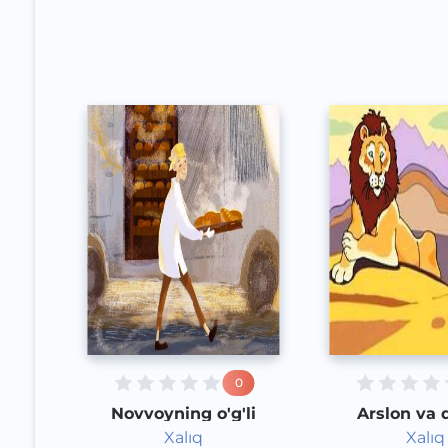
Speech
Speech
2020 yil
2020 yil
0
Novvoyning o'g'li
Arslon va
Xalıq
Xalıq