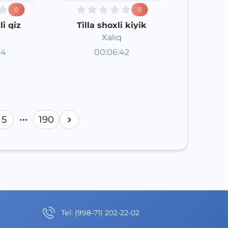
0
0
li qiz
Tilla shoxli kiyik
Xalıq
aklar
Audioertaklar
34
00:06:42
poq
Qoraqalpoq
Speech
2020 yil
5
190
Теl
:
(998-71) 202-22-02