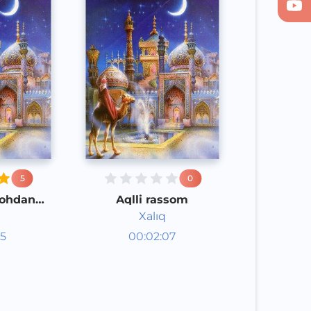
5
0
hohdan
Aqlli rassom
tliroq
Xalıq
aklar
Audioertaklar
15
00:02:07
poq
Qoraqalpoq
Speech
2020 yil