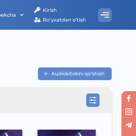
Kirish
bekcha
Ro‘yxatdan o‘tish
Audiokitobni qo‘shish