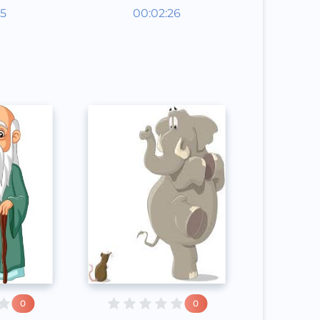
aklar
Audioertaklar
15
00:02:26
poq
Qoraqalpoq
Speech
2020 yil
0
0