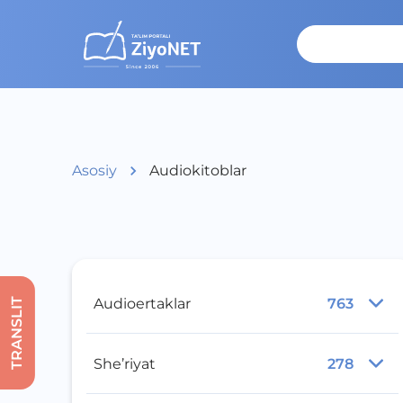
Asosiy
Audiokitoblar
Audioertaklar
763
TRANSLIT
She’riyat
278