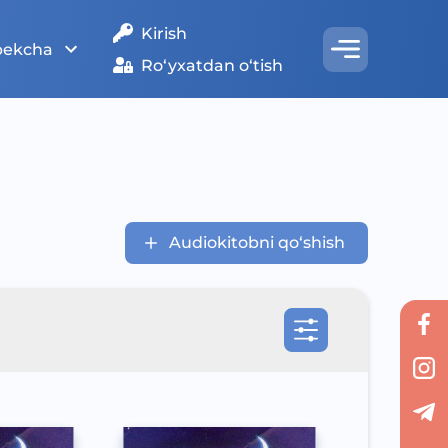
Kirish
bekcha
Ro‘yxatdan o‘tish
Audiokitobni qo‘shish