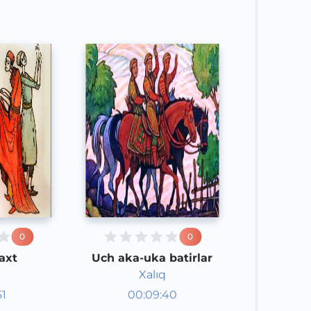
0
0
axt
Uch aka-uka batirlar
Xalıq
aklar
Audioertaklar
51
00:09:40
poq
Qoraqalpoq