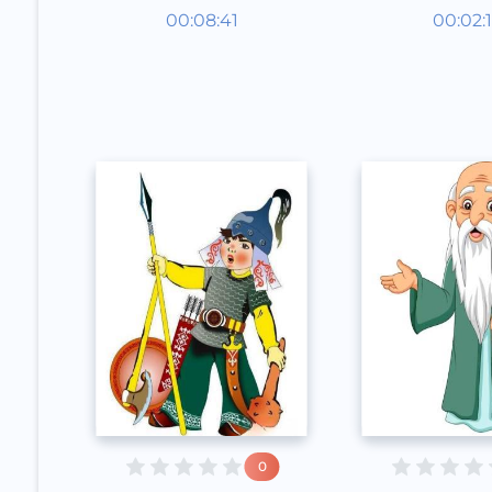
Audioertaklar
Audioert
00:08:41
00:02:
Qoraqalpoq
Qoraqal
Speech
Speech
2020 yil
2020 yil
0