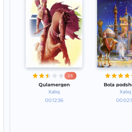
2.5
Qulamergen
Bola pods
koʻra qudra
Xalıq
Xalıq
Audioertaklar
Audioert
00:12:36
00:02:
Qoraqalpoq
Qoraqal
Speech
Speech
2020 yil
2020 yil