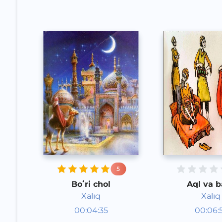
5
Boʻri chol
Aql va b
Xalıq
Xalıq
Audioertaklar
Audioert
00:04:35
00:06:
Qoraqalpoq
Qoraqal