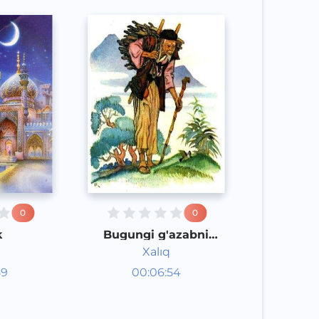
0
0
k
Bugungi g'azabni
ertaga qoldiring
Xalıq
aklar
Audioertaklar
59
00:06:54
poq
Qoraqalpoq
Speech
2020 yil