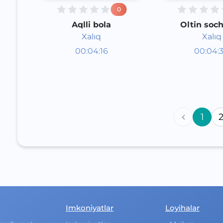
0
Aqlli bola
Oltin soch
Xalıq
Xalıq
Audioertaklar
Audioert
00:04:16
00:04:
Qoraqalpoq
Qoraqal
Speech
Speech
2020 yil
2020 yil
1
Imkoniyatlar
Loyihalar