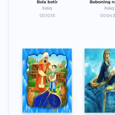
Bola botir
Boboning na
Xalıq
Xalıq
Audioertaklar
Audioert
00:10:15
00:04:
Qoraqalpoq
Qoraqal
Speech
Speech
2020 yil
2020 yil