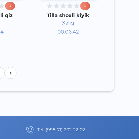
0
0
li qiz
Tilla shoxli kiyik
Xalıq
aklar
Audioertaklar
34
00:06:42
poq
Qoraqalpoq
Speech
2020 yil
2
Теl
:
(998-71) 202-22-02