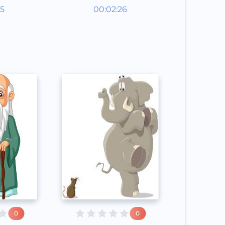
aklar
Audioertaklar
15
00:02:26
poq
Qoraqalpoq
Speech
2020 yil
0
0