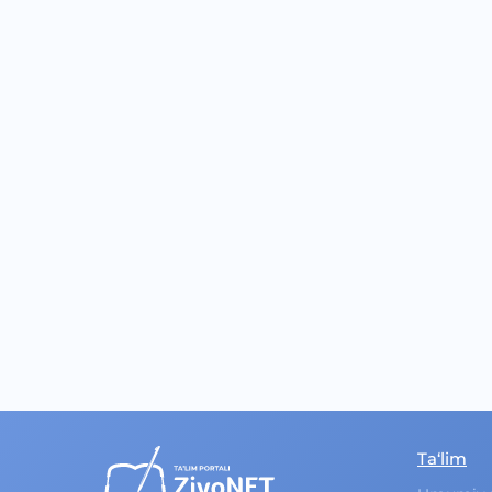
Ta‘lim