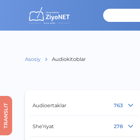
Asosiy
Audiokitoblar
Audioertaklar
763
TRANSLIT
She’riyat
278