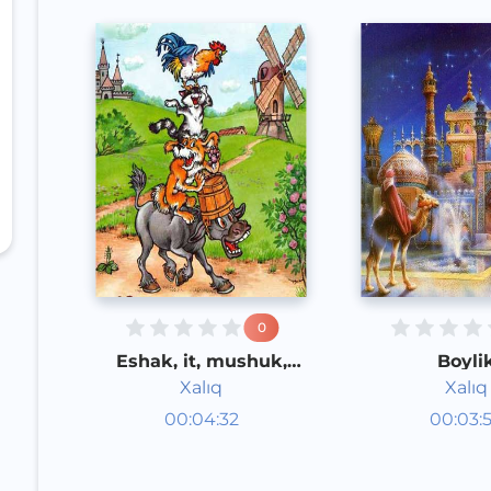
0
Eshak, it, mushuk,
Boyli
xo'roz
Xalıq
Xalıq
Audioertaklar
Audioert
00:04:32
00:03:
Qoraqalpoq
Qoraqal
Speech
Speech
2020 yil
2020 yil