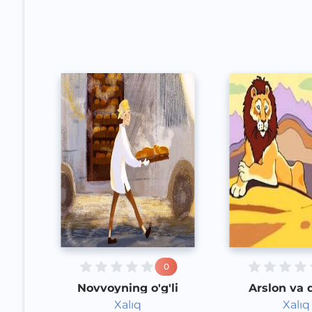
Speech
Speech
2020 yil
2020 yil
0
Novvoyning o'g'li
Arslon va
Xalıq
Xalıq