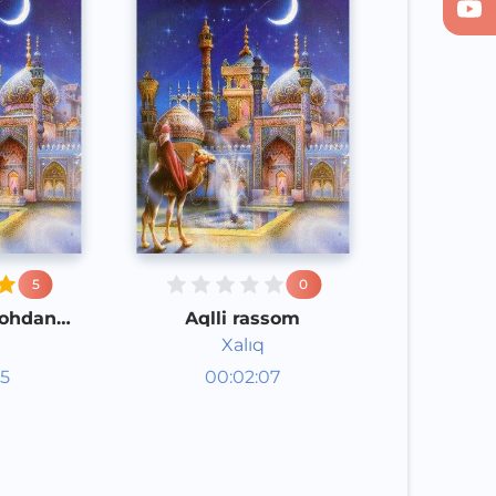
5
0
hohdan
Aqlli rassom
tliroq
Xalıq
aklar
Audioertaklar
15
00:02:07
poq
Qoraqalpoq
Speech
2020 yil