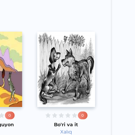
Speech
2020 yil
0
0
 quyon
Bo'ri va it
Xalıq