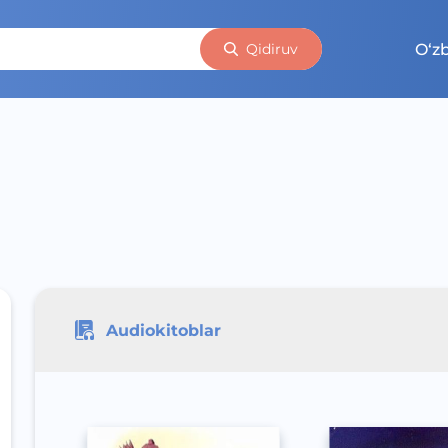
O‘z
Qidiruv
Audiokitoblar