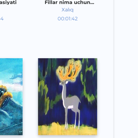
siyati
Fillar nima uchun
sichqonnan qo'rqadi
Xalıq
aklar
Audioertaklar
34
00:01:42
poq
Qoraqalpoq
Speech
2020 yil