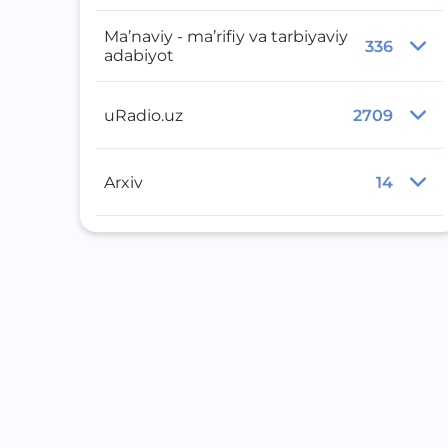
Ma’naviy - ma’rifiy va tarbiyaviy
336
adabiyot
uRadio.uz
2709
Arxiv
14