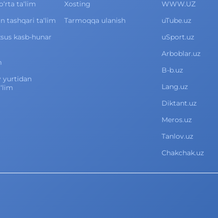
rta ta‘lim
Xosting
WWW.UZ
 tashqari ta‘lim
Tarmoqqa ulanish
uTube.uz
xsus kasb-hunar
uSport.uz
Arboblar.uz
m
B-b.uz
v yurtidan
Lang.uz
‘lim
Diktant.uz
Meros.uz
Tanlov.uz
Chakchak.uz