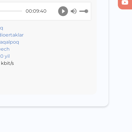
00:09:40
ıq
ioertaklar
aqalpoq
eech
0 yil
kbit/s