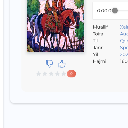
0:00:00
Muallif
Xal
Toifa
Aud
Til
Qor
Janr
Sp
Yil
202
Hajmi
160
0