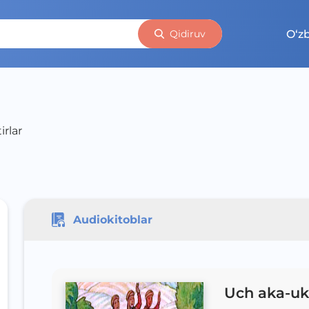
O‘z
Qidiruv
rlar
Audiokitoblar
Uch aka-uka