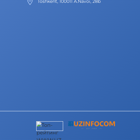
Toshkent, 100011 A.Navoi, 28b