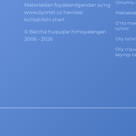
Umumiy o‘
Materialdan foydalanilgandan so‘ng
www.ziyonet.uz havolasi
Maktabdan
ko‘rsatilishi shart
O‘rta ma
ta‘limi
©
Barcha huquqlar himoyalangan
2006 - 2026
Oliy ta‘li
Oliy o‘qu
keyingi ta