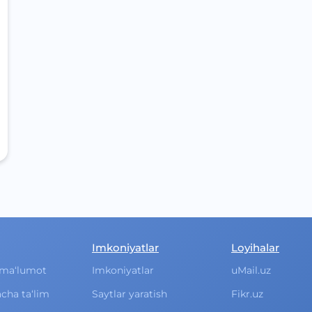
Imkoniyatlar
Loyihalar
ma‘lumot
Imkoniyatlar
uMail.uz
cha ta‘lim
Saytlar yaratish
Fikr.uz