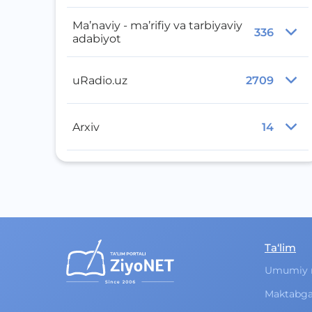
Ma’naviy - ma’rifiy va tarbiyaviy
336
adabiyot
uRadio.uz
2709
Arxiv
14
Ta‘lim
Umumiy 
Maktabga