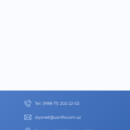
Теl
:
(998-71) 202-22-02
ziyonet@uzinfocom.uz