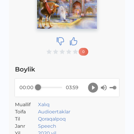
0
Boylik
00:00
03:59
Muallif
Xalıq
Toifa
Audioertaklar
Til
Qoraqalpoq
Janr
Speech
Yil
2020 yil