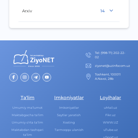
Arxiv
14
Теl
:
(998-71) 202-22-
02
ziyonet@uzinfocom.uz
Toshkent, 100011
A.Navoi, 28b
Ta‘lim
Imkoniyatlar
Loyihalar
Umumiy ma‘lumot
Imkoniyatlar
uMail.uz
Maktabgacha ta‘lim
Saytlar yaratish
Fikr.uz
Umumiy o‘rta ta‘lim
Xosting
WWW.UZ
Maktabdan tashqari
Tarmoqqa ulanish
uTube.uz
ta‘lim
uSport.uz