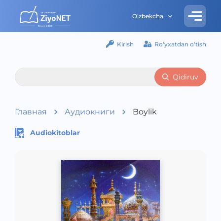
O‘zbekcha
Kirish
Ro‘yxatdan o‘tish
Qidiruv
Главная
Аудиокниги
Boylik
Audiokitoblar