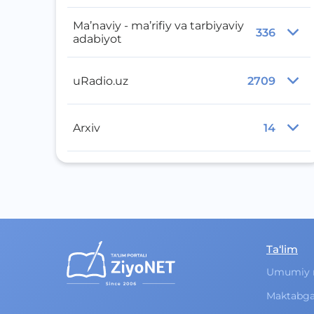
Ma’naviy - ma’rifiy va tarbiyaviy
336
adabiyot
uRadio.uz
2709
Arxiv
14
Ta‘lim
Umumiy 
Maktabga