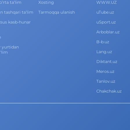
rta ta‘lim
Xosting
WWW.UZ
 tashqari ta‘lim
Tarmoqqa ulanish
uTube.uz
xsus kasb-hunar
uSport.uz
Arboblar.uz
m
B-b.uz
v yurtidan
Lang.uz
‘lim
Diktant.uz
Meros.uz
Tanlov.uz
Chakchak.uz