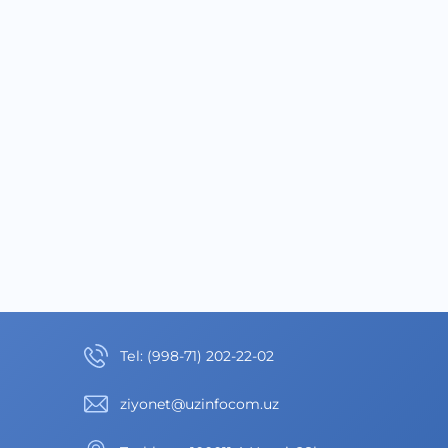
Теl
:
(998-71) 202-22-02
ziyonet@uzinfocom.uz