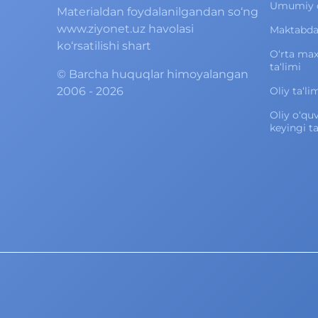
Umumiy o‘
Materialdan foydalanilgandan so‘ng
www.ziyonet.uz havolasi
Maktabdan
ko‘rsatilishi shart
O‘rta ma
ta‘limi
©
Barcha huquqlar himoyalangan
2006 - 2026
Oliy ta‘li
Oliy o‘qu
keyingi ta