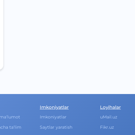
Imkoniyatlar
Loyihalar
ma‘lumot
Imkoniyatlar
uMail.uz
cha ta‘lim
Saytlar yaratish
Fikr.uz