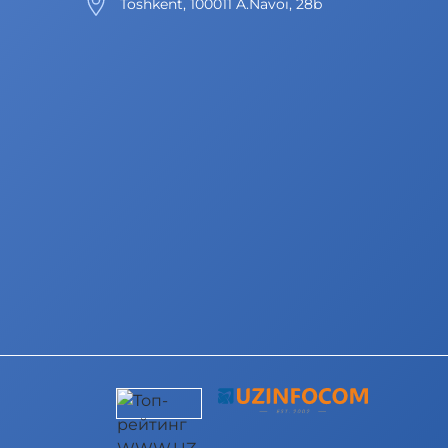
Toshkent, 100011 A.Navoi, 28b