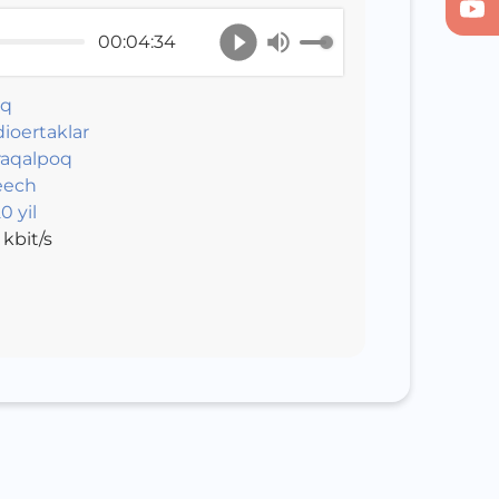
00:04:34
ıq
ioertaklar
aqalpoq
eech
0 yil
kbit/s