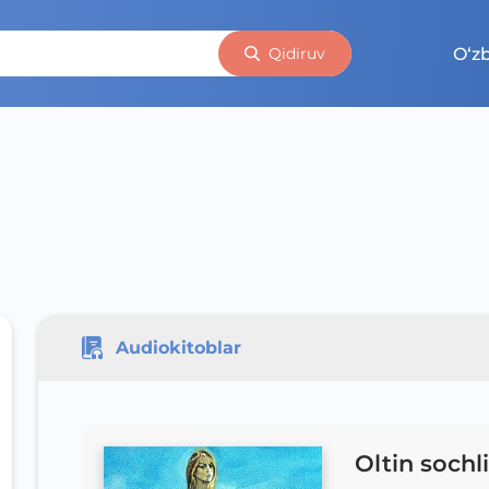
O‘z
Qidiruv
Audiokitoblar
Oltin sochli