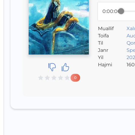
0:00:00
Muallif
Xal
Toifa
Aud
Til
Qor
Janr
Sp
Yil
202
Hajmi
160
0