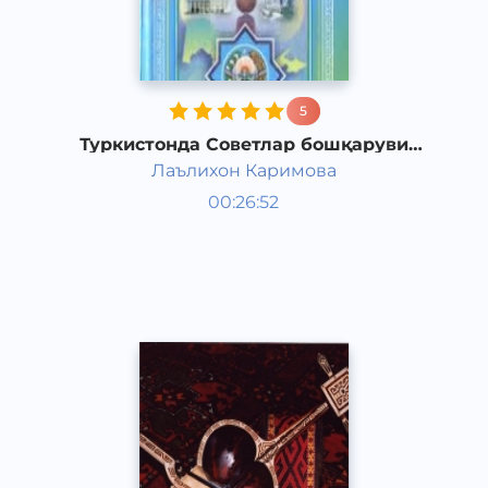
5
Туркистонда Советлар бошқаруви
тизимининг мустаҳкамланиши
Лаълихон Каримова
Ўзбекистон тарихи ва
00:26:52
маданияти
Ўзбек
Other
2017 йил