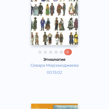
0
Этнология
Севара Мирзаходжаева
Жаҳон тарихи
00:15:02
Қорақалпоқ
Other
2020 йил