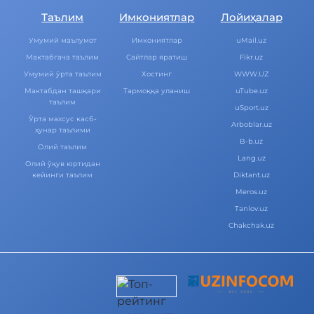
Таълим
Имкониятлар
Лойиҳалар
Умумий маълумот
Имкониятлар
uMail.uz
Мактабгача таълим
Cайтлар яратиш
Fikr.uz
Умумий ўрта таълим
Хостинг
WWW.UZ
Мактабдан ташқари
Тармоққа уланиш
uTube.uz
таълим
uSport.uz
Ўрта махсус касб-
Arboblar.uz
ҳунар таълими
B-b.uz
Олий таълим
Lang.uz
Олий ўқув юртидан
кейинги таълим
Diktant.uz
Meros.uz
Tanlov.uz
Chakchak.uz