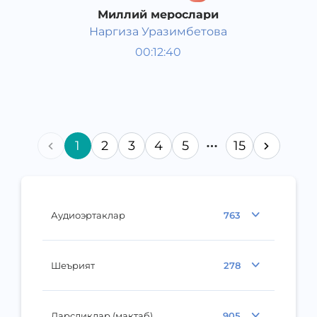
Миллий мерослари
Наргиза Уразимбетова
Ўзбекистон тарихи ва
00:12:40
маданияти
Қорақалпоқ
2017 йил
1
2
3
4
5
15
Аудиоэртаклар
763
Шеърият
278
Дарсликлар (мактаб)
905