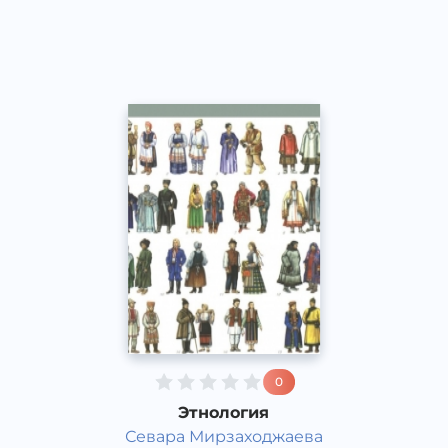
Other
2020 йил
0
Этнология
Севара Мирзаходжаева