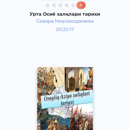
0
Ўрта Осиё халқлари тарихи
Севара Мирзаходжаева
Жаҳон тарихи
00:20:17
Қорақалпоқ
Other
2019 йил