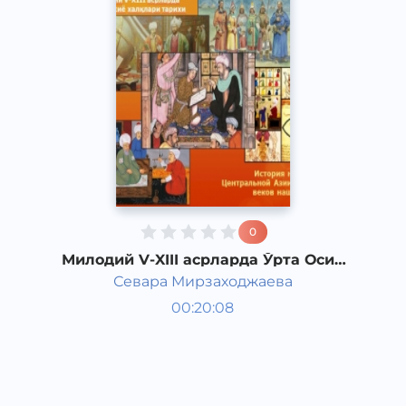
0
Милодий V-XIII асрларда Ўрта Осиё
халқлари тарихи
Севара Мирзаходжаева
Ўзбекистон тарихи ва
00:20:08
маданияти
Қорақалпоқ
Other
2020 йил