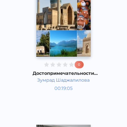
0
Достопримечательности
Узбекистана
Зумрад Шаджалилова
Ўзбекистон тарихи ва
00:19:05
маданияти
Рус
Acapella
2017 йил