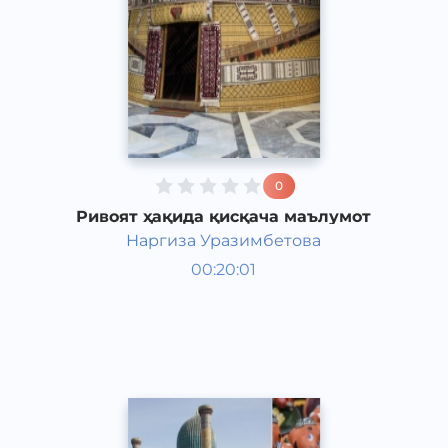
0
Ривоят ҳақида қисқача маълумот
Наргиза Уразимбетова
Ўзбекистон тарихи ва
00:20:01
маданияти
Қорақалпоқ
Acapella
2017 йил