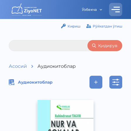
Ўзбекча
Кириш
Рўйхатдан ўтиш
Қидирув
Асосий
Аудиокитоблар
Аудиокитоблар