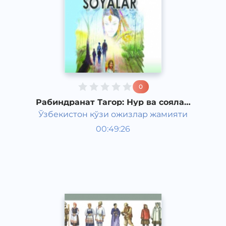
0
Рабиндранат Тагор: Нур ва соялар
(11-қисм)
Ўзбекистон кўзи ожизлар жамияти
Жаҳон тарихи
00:49:26
Ўзбек
Classical
2011 йил