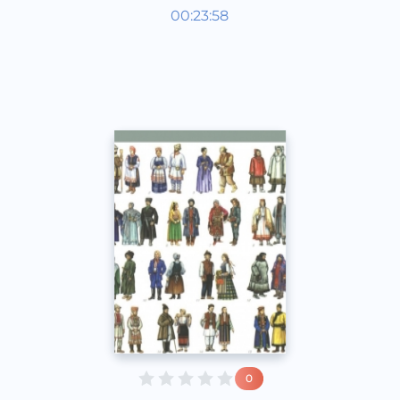
Жаҳон тарихи
00:23:58
Қорақалпоқ
Other
2020 йил
0