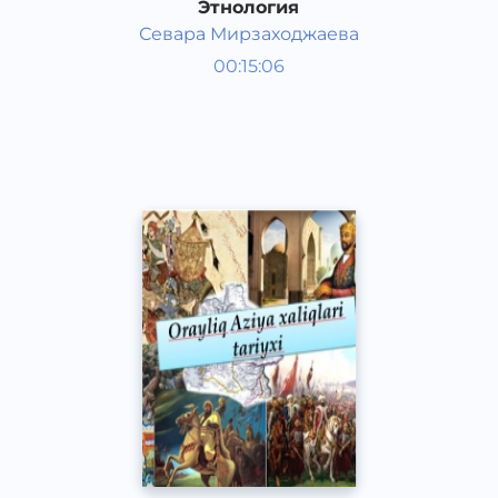
Этнология
Севара Мирзаходжаева
Жаҳон тарихи
00:15:06
Қорақалпоқ
Other
2020 йил