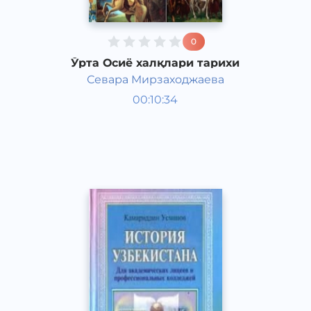
0
Ўрта Осиё халқлари тарихи
Севара Мирзаходжаева
Жаҳон тарихи
00:10:34
Қорақалпоқ
Other
2019 йил