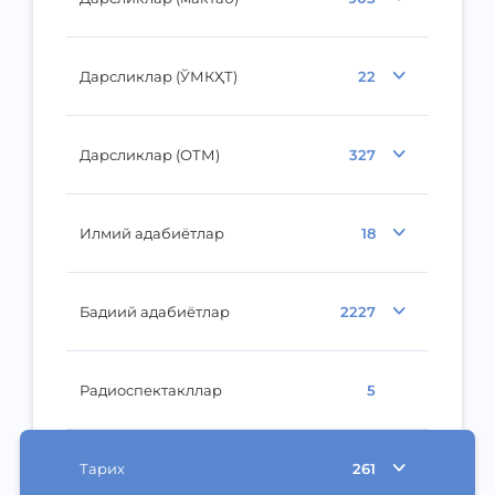
Дарсликлар (ЎМКҲТ)
22
Дарсликлар (ОТМ)
327
Илмий адабиётлар
18
Бадиий адабиётлар
2227
Радиоспектакллар
5
Тарих
261