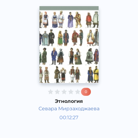
0
Этнология
Севара Мирзаходжаева
Жаҳон тарихи
00:12:27
Қорақалпоқ
Other
2020 йил