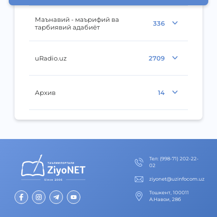
Маънавий - маърифий ва
336
тарбиявий адабиёт
uRadio.uz
2709
Архив
14
Тел
:
(998-71) 202-22-
02
ziyonet@uzinfocom.uz
Тошкент, 100011
А.Навои, 28б