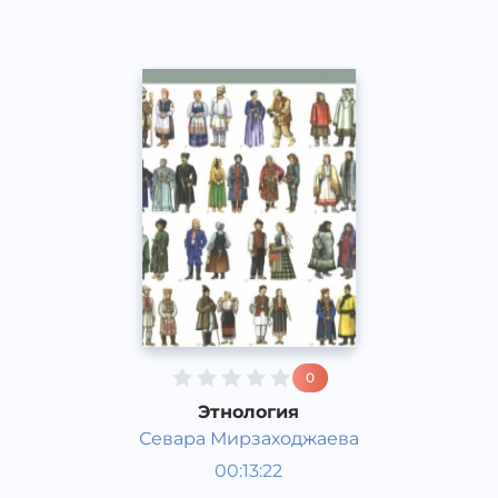
0
Этнология
Севара Мирзаходжаева
Жаҳон тарихи
00:13:22
Қорақалпоқ