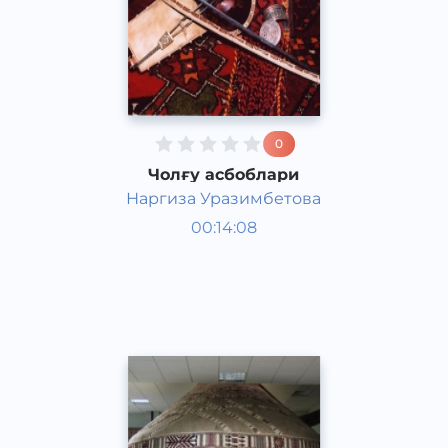
0
Чолғу асбоблари
Наргиза Уразимбетова
Ўзбекистон тарихи ва
00:14:08
маданияти
Қорақалпоқ
Acapella
2017 йил