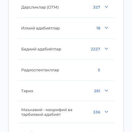
Дарсликлар (ОТМ)
327
Илмий адабиётлар
18
Бадиий адабиётлар
2227
Радиоспектакллар
5
Тарих
261
Маънавий - маърифий ва
336
тарбиявий адабиёт