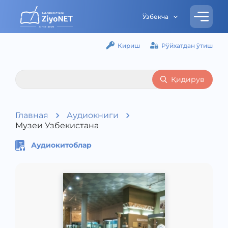
Ўзбекча
Кириш
Рўйхатдан ўтиш
Қидирув
Главная
Аудиокниги
Музеи Узбекистана
Аудиокитоблар