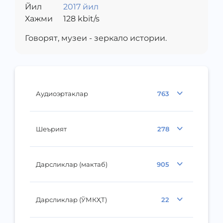
Йил
2017 йил
Хажми
128
kbit/s
Говорят, музеи - зеркало истории.
Аудиоэртаклар
763
Шеърият
278
Дарсликлар (мактаб)
905
Дарсликлар (ЎМКҲТ)
22