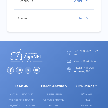
uRadio.uz
2709
Архив
14
Тел
:
(998-71) 202-22-
02
ziyonet@uzinfocom.uz
Тошкент, 100011
А.Навои, 28б
Таълим
Имкониятлар
Лойиҳалар
Умумий маълумот
Имкониятлар
uMail.uz
Мактабгача таълим
Cайтлар яратиш
Fikr.uz
Умумий ўрта таълим
Хостинг
WWW.UZ