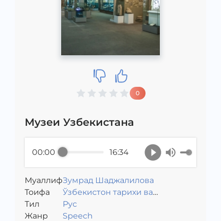
0
Музеи Узбекистана
00:00
16:34
Муаллиф
Зумрад Шаджалилова
Toифа
Ўзбекистон тарихи ва
Тил
маданияти
Рус
Жанр
Speech