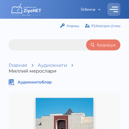
Ўзбекча
Кириш
Рўйхатдан ўтиш
Қидирув
Главная
Аудиокниги
Миллий мерослари
Аудиокитоблар