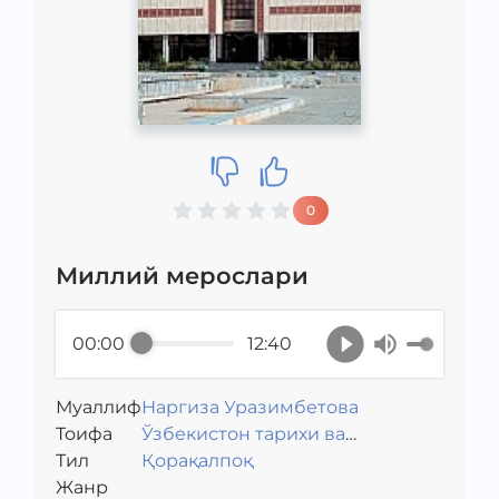
0
Миллий мерослари
00:00
12:40
Муаллиф
Наргиза Уразимбетова
Toифа
Ўзбекистон тарихи ва
Тил
маданияти
Қорақалпоқ
Жанр