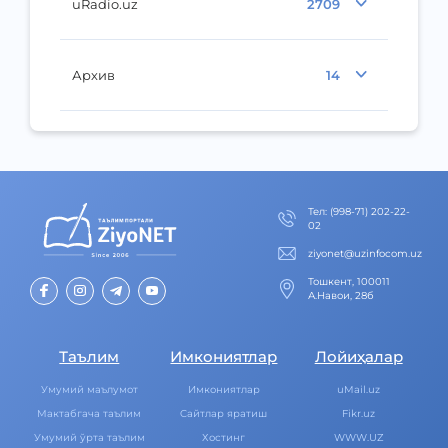
uRadio.uz
2709
Архив
14
Тел
:
(998-71) 202-22-
02
ziyonet@uzinfocom.uz
Тошкент, 100011
А.Навои, 28б
Таълим
Имкониятлар
Лойиҳалар
Умумий маълумот
Имкониятлар
uMail.uz
Мактабгача таълим
Cайтлар яратиш
Fikr.uz
Умумий ўрта таълим
Хостинг
WWW.UZ