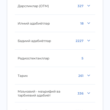
Дарсликлар (ОТМ)
327
Илмий адабиётлар
18
Бадиий адабиётлар
2227
Радиоспектакллар
5
Тарих
261
Маънавий - маърифий ва
336
тарбиявий адабиёт