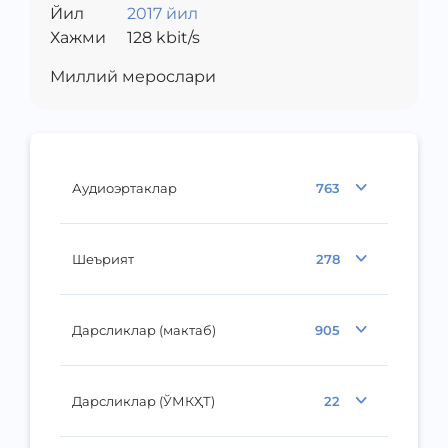
Йил
2017 йил
Хажми
128
kbit/s
Миллий мерослари
Аудиоэртаклар
763
Шеърият
278
Дарсликлар (мактаб)
905
Дарсликлар (ЎМКҲТ)
22