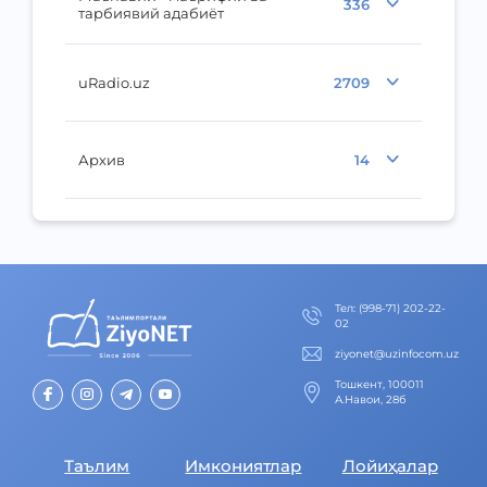
336
тарбиявий адабиёт
uRadio.uz
2709
Архив
14
Тел
:
(998-71) 202-22-
02
ziyonet@uzinfocom.uz
Тошкент, 100011
А.Навои, 28б
Таълим
Имкониятлар
Лойиҳалар