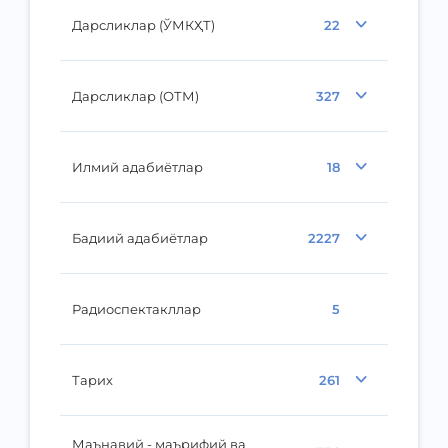
Дарсликлар (ЎМКҲТ)
22
Дарсликлар (ОТМ)
327
Илмий адабиётлар
18
Бадиий адабиётлар
2227
Радиоспектакллар
5
Тарих
261
Маънавий - маърифий ва