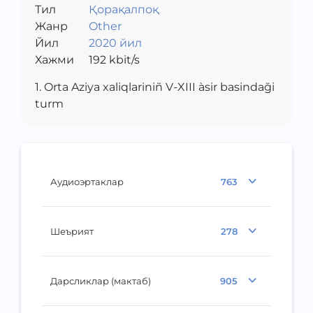
Тил
маданияти
Қорақалпоқ
Жанр
Other
Йил
2020 йил
Хажми
192
kbit/s
1. Orta Aziya xaliqlariniñ V-XIII àsir basindaği
turm
Аудиоэртаклар
763
Шеърият
278
Дарсликлар (мактаб)
905