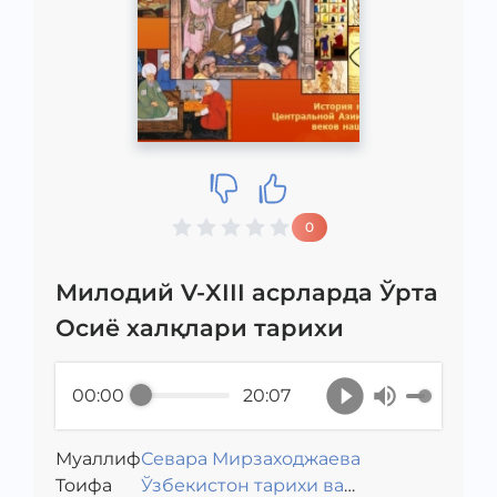
0
Милодий V-XIII асрларда Ўрта
Осиё халқлари тарихи
00:00
20:07
Муаллиф
Севара Мирзаходжаева
Toифа
Ўзбекистон тарихи ва