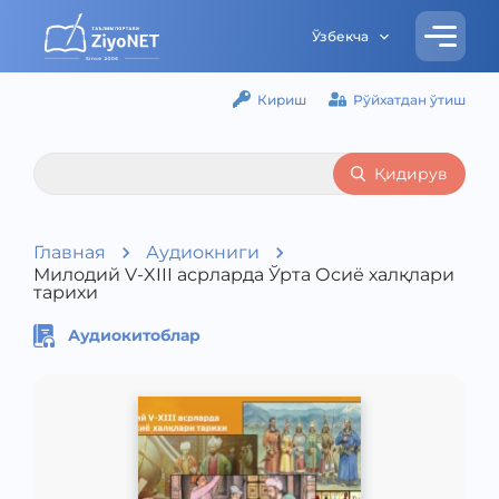
Ўзбекча
Кириш
Рўйхатдан ўтиш
Қидирув
Главная
Аудиокниги
Милодий V-XIII асрларда Ўрта Осиё халқлари
тарихи
Аудиокитоблар