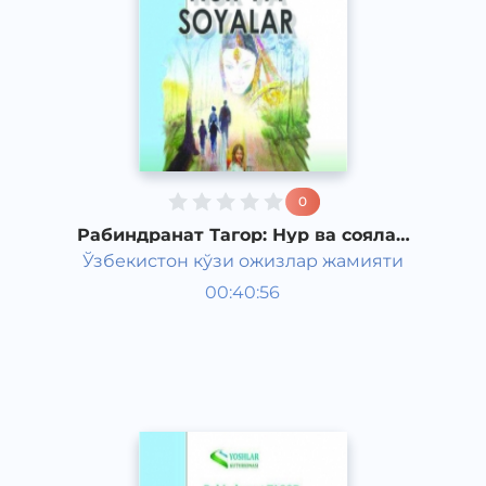
0
Рабиндранат Тагор: Нур ва соялар
(5-қисм)
Ўзбекистон кўзи ожизлар жамияти
Жаҳон адабиёти
00:40:56
Ўзбек
Classical
2011 йил