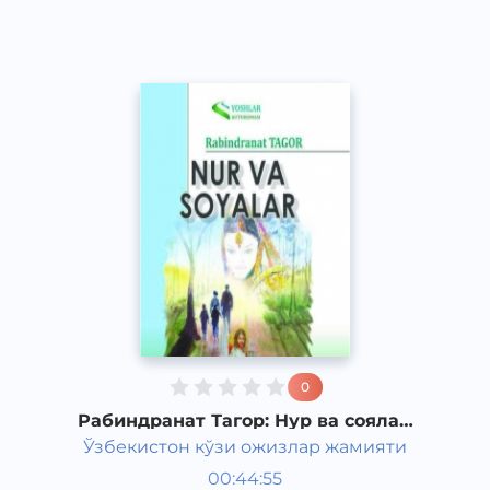
2011 йил
0
Рабиндранат Тагор: Нур ва соялар
(8-қисм)
Ўзбекистон кўзи ожизлар жамияти
Жаҳон адабиёти
00:44:55