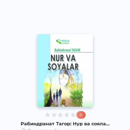
Рус
Classical
2011 йил
0
Рабиндранат Тагор: Нур ва соялар
(9-қисм)