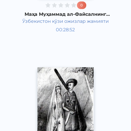
0
Маҳа Муҳаммад ал-Файсалнинг
"Товба ва сулайё" романи 8-қисм
Ўзбекистон кўзи ожизлар жамияти
Жаҳон адабиёти
00:28:52
Ўзбек
Classical
2011 йил