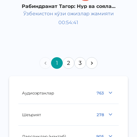
Рабиндранат Тагор: Нур ва соялар
(3-қисм)
Ўзбекистон кўзи ожизлар жамияти
Жаҳон шеърияти
00:54:41
Ўзбек
Classical
2011 йил
1
2
3
Аудиоэртаклар
763
Шеърият
278
Дарсликлар (мактаб)
905