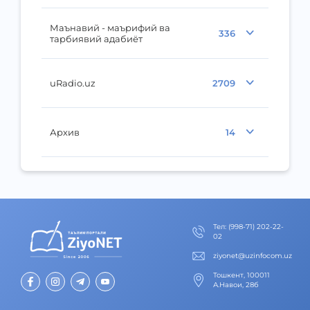
Маънавий - маърифий ва
336
тарбиявий адабиёт
uRadio.uz
2709
Архив
14
Тел
:
(998-71) 202-22-
02
ziyonet@uzinfocom.uz
Тошкент, 100011
А.Навои, 28б