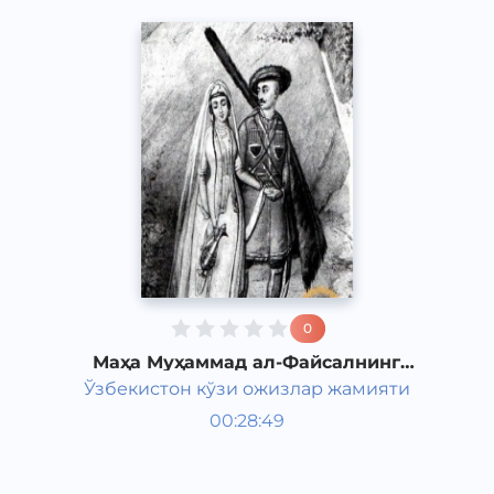
0
Маҳа Муҳаммад ал-Файсалнинг
"Товба ва сулайё" романи 4-қисм
Ўзбекистон кўзи ожизлар жамияти
Жаҳон адабиёти
00:28:49
Ўзбек
Classical
2011 йил