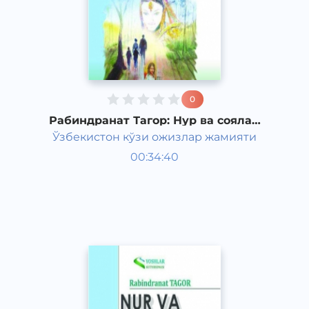
0
Рабиндранат Тагор: Нур ва соялар
(2-қисм)
Ўзбекистон кўзи ожизлар жамияти
Жаҳон адабиёти
00:34:40
Ўзбек
Classical
2011 йил