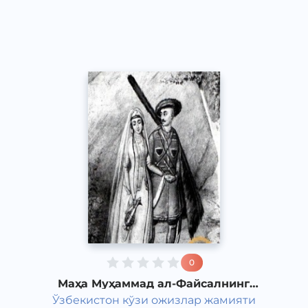
Classical
2011 йил
0
Маҳа Муҳаммад ал-Файсалнинг
"Товба ва сулайё" романи 2-қисм
Ўзбекистон кўзи ожизлар жамияти