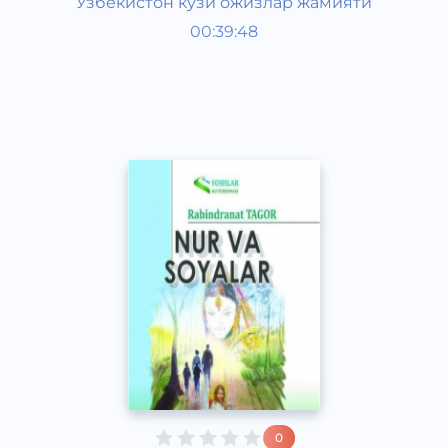
Ўзбекистон кўзи ожизлар жамияти
Жаҳон шеърияти
00:39:48
Ўзбек
Classical
2011 йил
0