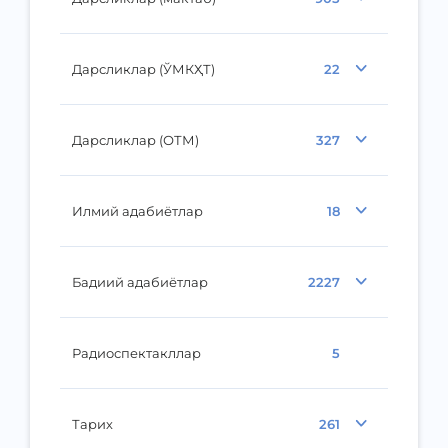
Дарсликлар (ЎМКҲТ)
22
Дарсликлар (ОТМ)
327
Илмий адабиётлар
18
Бадиий адабиётлар
2227
Радиоспектакллар
5
Тарих
261