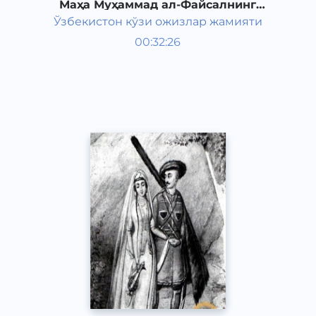
Маҳа Муҳаммад ал-Файсалнинг
"Товба ва сулайё" романи 1-қисм
Ўзбекистон кўзи ожизлар жамияти
Жаҳон адабиёти
00:32:26
Ўзбек
Classical
2011 йил