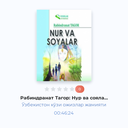
0
Рабиндранат Тагор: Нур ва соялар
(7-қисм)
Ўзбекистон кўзи ожизлар жамияти
Жаҳон шеърияти
00:46:24
Ўзбек
Classical