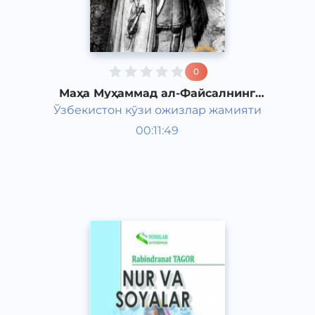
0
Маҳа Муҳаммад ал-Файсалнинг
"Товба ва сулайё" романи 10-қисм
Ўзбекистон кўзи ожизлар жамияти
Жаҳон адабиёти
00:11:49
Ўзбек
Classical
2011 йил