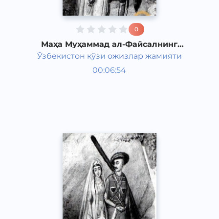
0
Маҳа Муҳаммад ал-Файсалнинг
"Товба ва сулайё" романи 9-қисм
Ўзбекистон кўзи ожизлар жамияти
Жаҳон адабиёти
00:06:54
Ўзбек
Classical
2011 йил