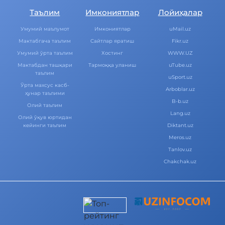
Таълим
Имкониятлар
Лойиҳалар
Умумий маълумот
Имкониятлар
uMail.uz
Мактабгача таълим
Cайтлар яратиш
Fikr.uz
Умумий ўрта таълим
Хостинг
WWW.UZ
Мактабдан ташқари
Тармоққа уланиш
uTube.uz
таълим
uSport.uz
Ўрта махсус касб-
Arboblar.uz
ҳунар таълими
B-b.uz
Олий таълим
Lang.uz
Олий ўқув юртидан
кейинги таълим
Diktant.uz
Meros.uz
Tanlov.uz
Chakchak.uz