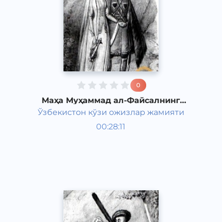
0
Маҳа Муҳаммад ал-Файсалнинг
"Товба ва сулайё" романи 7-қисм
Ўзбекистон кўзи ожизлар жамияти
Жаҳон адабиёти
00:28:11
Ўзбек
Classical
2011 йил