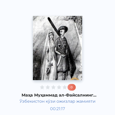
0
Маҳа Муҳаммад ал-Файсалнинг
"Товба ва сулайё" романи 3-қисм
Ўзбекистон кўзи ожизлар жамияти
Жаҳон адабиёти
00:21:17
Ўзбек