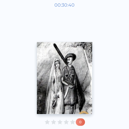
Жаҳон адабиёти
00:30:40
Ўзбек
Classical
2011 йил
0