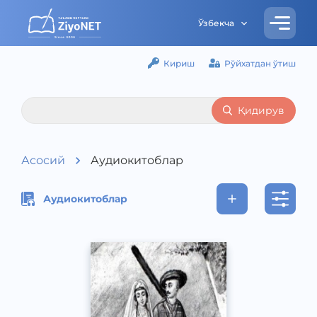
Ўзбекча
Кириш
Рўйхатдан ўтиш
Қидирув
Асосий
Аудиокитоблар
Аудиокитоблар