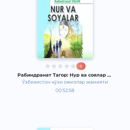
0
Рабиндранат Тагор: Нур ва соялар (1-
қисм)
Ўзбекистон кўзи ожизлар жамияти
Жаҳон адабиёти
00:52:58
Ўзбек
Classical
2011 йил