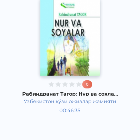
0
Рабиндранат Тагор: Нур ва соялар
(6-қисм)
Ўзбекистон кўзи ожизлар жамияти
Жаҳон адабиёти
00:46:35
Рус
Classical
2011 йил