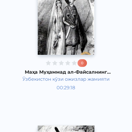
0
Маҳа Муҳаммад ал-Файсалнинг
"Товба ва сулайё" романи 6-қисм
Ўзбекистон кўзи ожизлар жамияти
Жаҳон адабиёти
00:29:18
Ўзбек
Classical
2011 йил