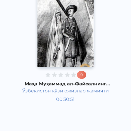
0
Маҳа Муҳаммад ал-Файсалнинг
"Товба ва сулайё" романи 5-қисм
Ўзбекистон кўзи ожизлар жамияти
Жаҳон адабиёти
00:30:51
Ўзбек
Classical
2011 йил