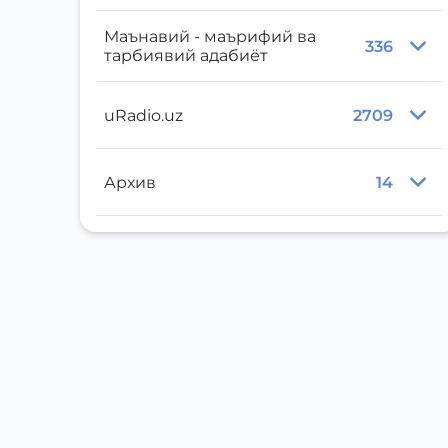
Маънавий - маърифий ва
336
тарбиявий адабиёт
uRadio.uz
2709
Архив
14