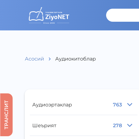
Асосий
Аудиокитоблар
ТРАНСЛИТ
Аудиоэртаклар
763
Шеърият
278