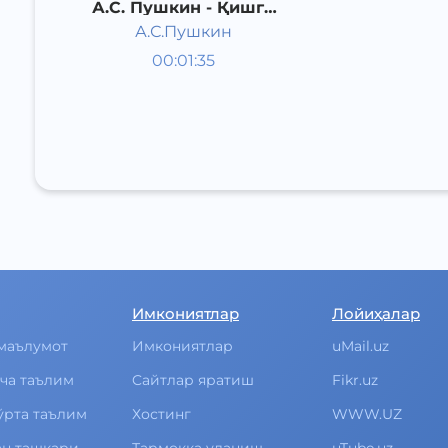
А.С. Пушкин - Қишги
тонг
А.С.Пушкин
Жаҳон
00:01:35
Рус
шеърияти
Acoustic
1829 йил
Имкониятлар
Лойиҳалар
маълумот
Имкониятлар
uMail.uz
ча таълим
Cайтлар яратиш
Fikr.uz
ўрта таълим
Хостинг
WWW.UZ