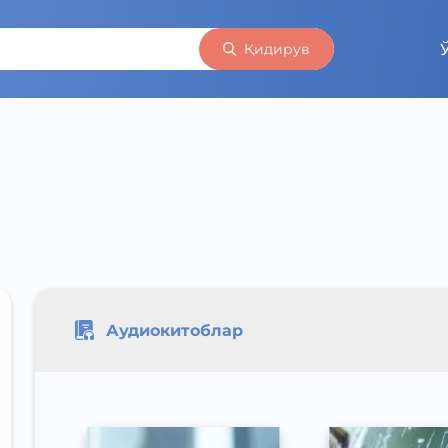
Қидирув
Аудиокитоблар