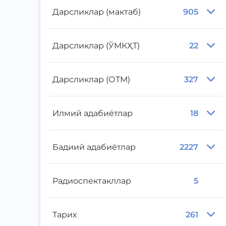
Дарсликлар (мактаб)
905
Дарсликлар (ЎМКҲТ)
22
Дарсликлар (ОТМ)
327
Илмий адабиётлар
18
Бадиий адабиётлар
2227
Радиоспектакллар
5
Тарих
261