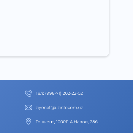
Тел
:
(998-71) 202-22-02
ziyonet@uzinfocom.uz
Тошкент, 100011 А.Навои, 28б