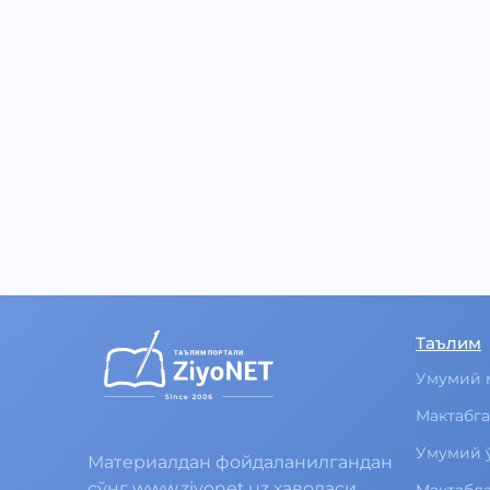
Таълим
Умумий 
Мактабга
Умумий 
Материалдан фойдаланилгандан
сўнг www.ziyonet.uz ҳаволаси