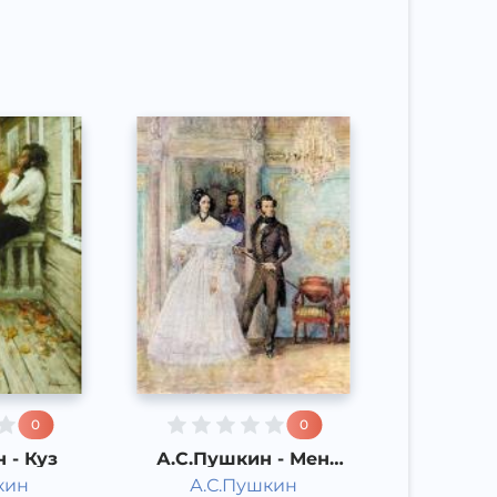
Acoustic
л
2015 йил
0
0
 - Куз
А.С.Пушкин - Мен
сизни севаман
кин
А.С.Пушкин