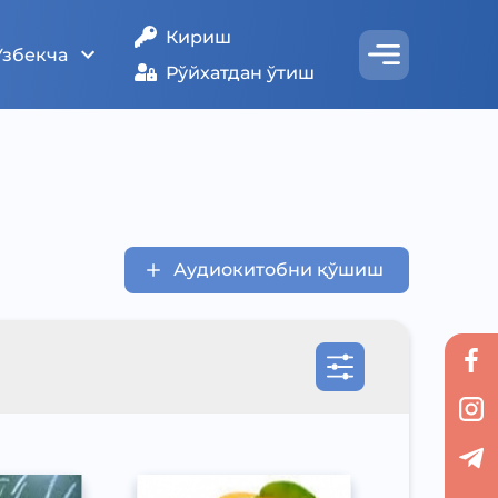
Кириш
Ўзбекча
Рўйхатдан ўтиш
Аудиокитобни қўшиш