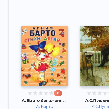
Acoustic
Acoustic
2015 йил
2015 йи
0
А. Барто болажонлар
А.С.Пушкин
учун шеърлар
А. Барто
А.С.Пуш