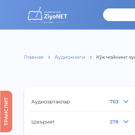
Главная
Аудиокниги
Кўк чойнинг х
ТРАНСЛИТ
Аудиоэртаклар
763
Шеърият
278