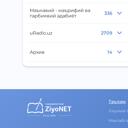
Маънавий - маърифий ва
336
тарбиявий адабиёт
uRadio.uz
2709
Архив
14
Таълим
Умумий 
Мактабга