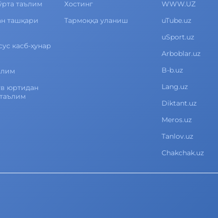
ўрта таълим
Хостинг
WWW.UZ
ан ташқари
Тармоққа уланиш
uTube.uz
uSport.uz
сус касб-ҳунар
Arboblar.uz
B-b.uz
ълим
Lang.uz
ув юртидан
 таълим
Diktant.uz
Meros.uz
Tanlov.uz
Chakchak.uz