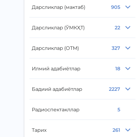
Дарсликлар (мактаб)
905
Дарсликлар (ЎМКҲТ)
22
Дарсликлар (ОТМ)
327
Илмий адабиётлар
18
Бадиий адабиётлар
2227
Радиоспектакллар
5
Тарих
261