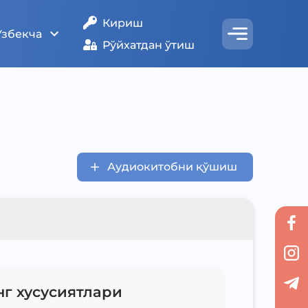
Кириш
Ўзбекча
Рўйхатдан ўтиш
Аудиокитобни қўшиш
нг хусусиятлари