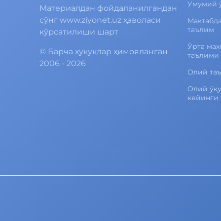
Умумий 
Материалдан фойдаланилгандан
сўнг www.ziyonet.uz ҳаволаси
Мактабд
таълим
кўрсатилиши шарт
Ўрта мах
©
Барча ҳуқуқлар ҳимояланган
таълими
2006 - 2026
Олий та
Олий ўқ
кейинги