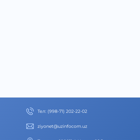
Тел
:
(998-71) 202-22-02
ziyonet@uzinfocom.uz