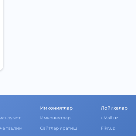
Имкониятлар
Лойиҳалар
маълумот
Имкониятлар
uMail.uz
ча таълим
Cайтлар яратиш
Fikr.uz