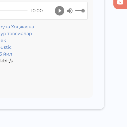
10:00
руза Ходжаева
ур тавсиялар
бек
ustic
5 йил
kbit/s