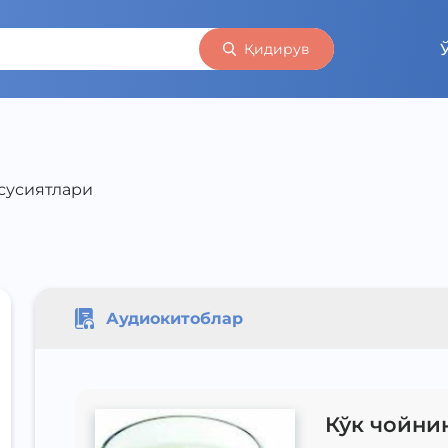
Қидирув
усусиятлари
Аудиокитоблар
Кўк чойни