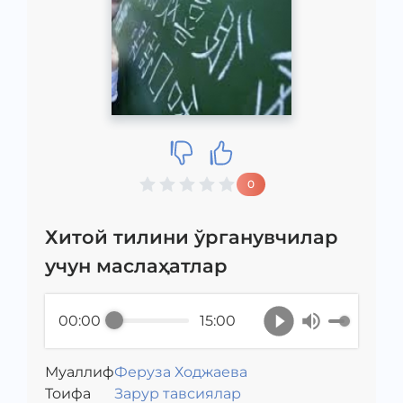
0
Хитой тилини ўрганувчилар
учун маслаҳатлар
00:00
15:00
Муаллиф
Феруза Ходжаева
Toифа
Зарур тавсиялар