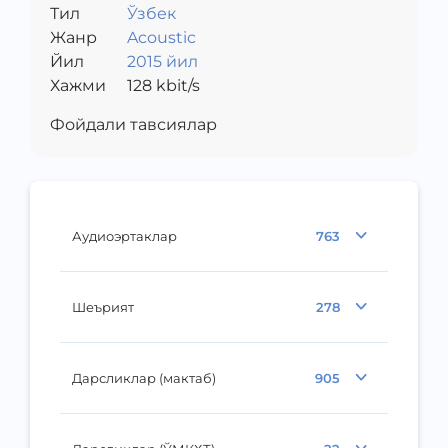
Тил
Ўзбек
Жанр
Acoustic
Йил
2015 йил
Хажми
128
kbit/s
Фойдали тавсиялар
Аудиоэртаклар
763
Шеърият
278
Дарсликлар (мактаб)
905