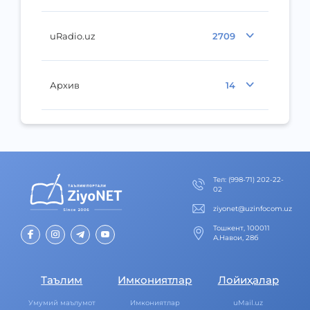
uRadio.uz
2709
Архив
14
Тел
:
(998-71) 202-22-
02
ziyonet@uzinfocom.uz
Тошкент, 100011
А.Навои, 28б
Таълим
Имкониятлар
Лойиҳалар
Умумий маълумот
Имкониятлар
uMail.uz