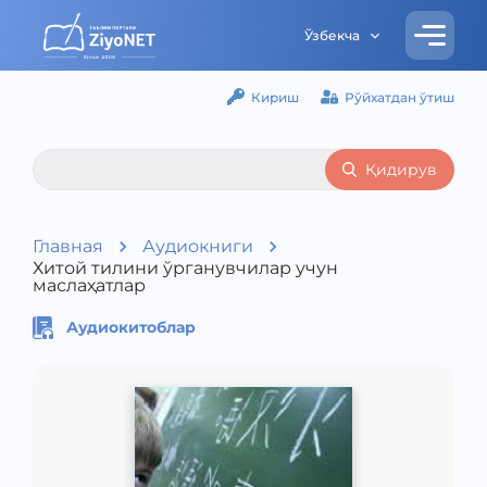
Ўзбекча
Кириш
Рўйхатдан ўтиш
Қидирув
Главная
Аудиокниги
Хитой тилини ўрганувчилар учун
маслаҳатлар
Аудиокитоблар