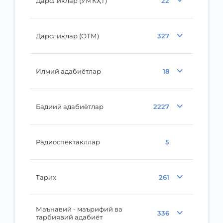
Дарсликлар (ЎМКҲТ)
22
Дарсликлар (ОТМ)
327
Илмий адабиётлар
18
Бадиий адабиётлар
2227
Радиоспектакллар
5
Тарих
261
Маънавий - маърифий ва
336
тарбиявий адабиёт