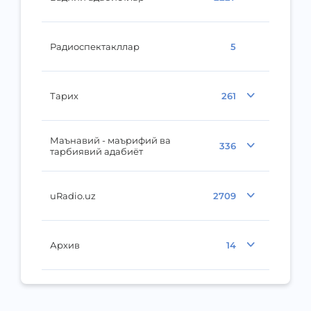
Радиоспектакллар
5
Тарих
261
Маънавий - маърифий ва
336
тарбиявий адабиёт
uRadio.uz
2709
Архив
14