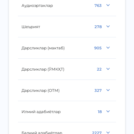
Аудиоэртаклар
763
Шеърият
278
Дарсликлар (мактаб)
905
Дарсликлар (ЎМКҲТ)
22
Дарсликлар (ОТМ)
327
Илмий адабиётлар
18
Бадиий адабиётлар
2227