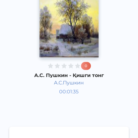
0
А.С. Пушкин - Қишги тонг
А.С.Пушкин
Жаҳон шеърияти
00:01:35
Рус
Acoustic
1829 йил