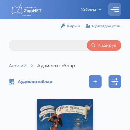
Ўзбекча
Кириш
Рўйхатдан ўтиш
Қидирув
Асосий
Аудиокитоблар
Аудиокитоблар