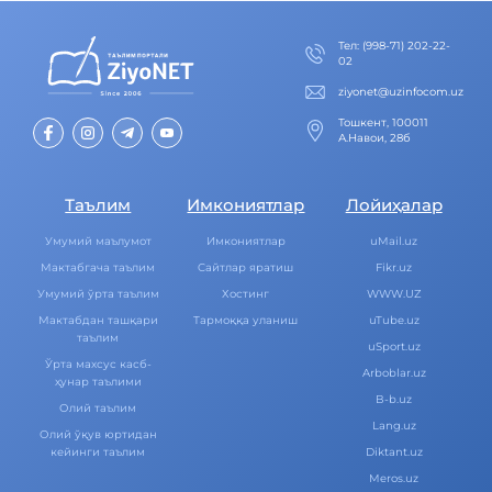
Тел
:
(998-71) 202-22-
02
ziyonet@uzinfocom.uz
Тошкент, 100011
А.Навои, 28б
Таълим
Имкониятлар
Лойиҳалар
Умумий маълумот
Имкониятлар
uMail.uz
Мактабгача таълим
Cайтлар яратиш
Fikr.uz
Умумий ўрта таълим
Хостинг
WWW.UZ
Мактабдан ташқари
Тармоққа уланиш
uTube.uz
таълим
uSport.uz
Ўрта махсус касб-
Arboblar.uz
ҳунар таълими
B-b.uz
Олий таълим
Lang.uz
Олий ўқув юртидан
кейинги таълим
Diktant.uz
Meros.uz