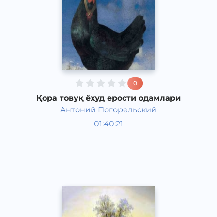
0
Қора товуқ ёхуд ерости одамлари
Антоний Погорельский
Жаҳон халқ эртаклари
01:40:21
Рус
Other
1829 йил