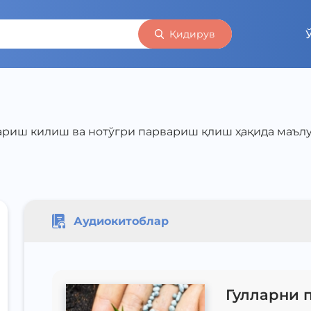
Қидирув
ариш килиш ва нотўгри парвариш қлиш ҳақида маъл
Аудиокитоблар
Гулларни 