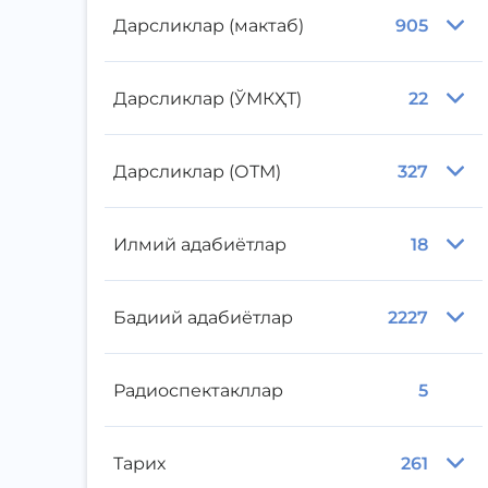
Дарсликлар (мактаб)
905
Дарсликлар (ЎМКҲТ)
22
Дарсликлар (ОТМ)
327
Илмий адабиётлар
18
Бадиий адабиётлар
2227
Радиоспектакллар
5
Тарих
261