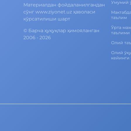
Умумий 
Материалдан фойдаланилгандан
сўнг www.ziyonet.uz ҳаволаси
Мактабд
таълим
кўрсатилиши шарт
Ўрта мах
©
Барча ҳуқуқлар ҳимояланган
таълими
2006 - 2026
Олий та
Олий ўқ
кейинги