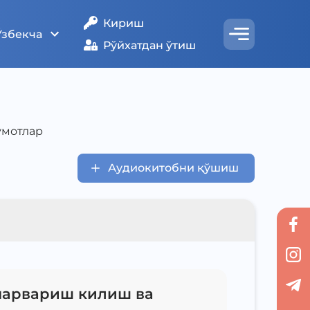
Кириш
Ўзбекча
Рўйхатдан ўтиш
умотлар
Аудиокитобни қўшиш
парвариш килиш ва