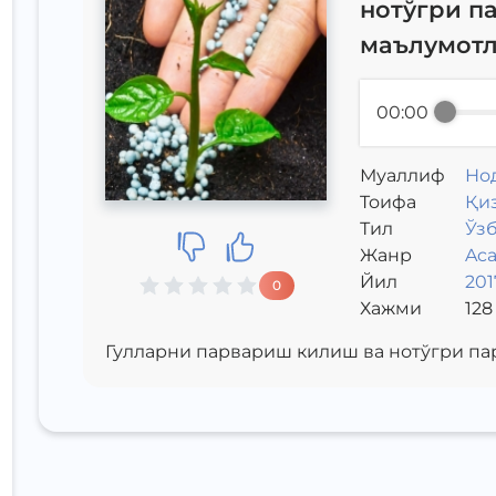
нотўгри п
маълумот
00:00
Муаллиф
Но
Toифа
Қи
Тил
Ўз
Жанр
Aca
Йил
201
0
Хажми
128
Гулларни парвариш килиш ва нотўгри па