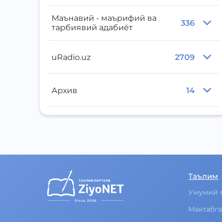
Маънавий - маърифий ва
336
тарбиявий адабиёт
uRadio.uz
2709
Архив
14
Таълим
Умумий 
Мактабга