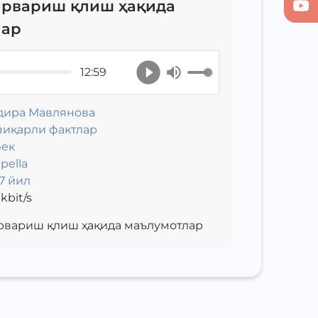
арвариш қлиш ҳақида
лар
12:59
дира Мавлянова
зиқарли фактлар
бек
pella
7 йил
kbit/s
рвариш қлиш ҳақида маълумотлар