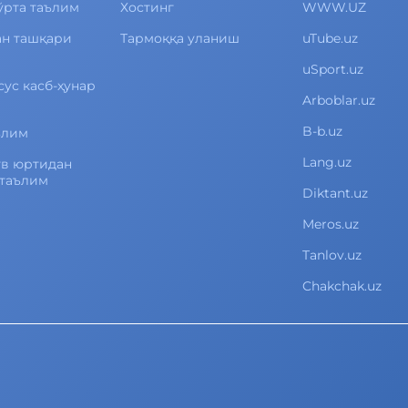
ўрта таълим
Хостинг
WWW.UZ
ан ташқари
Тармоққа уланиш
uTube.uz
uSport.uz
сус касб-ҳунар
Arboblar.uz
B-b.uz
ълим
Lang.uz
ув юртидан
 таълим
Diktant.uz
Meros.uz
Tanlov.uz
Chakchak.uz