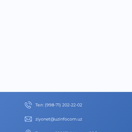
Тел
:
(998-71) 202-22-02
ziyonet@uzinfocom.uz