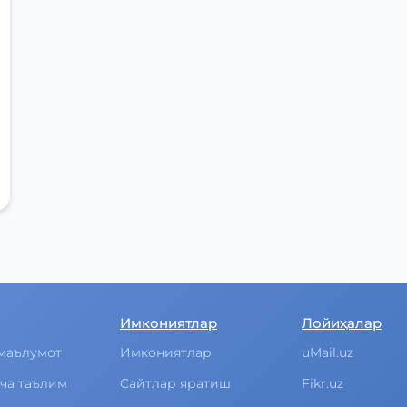
Имкониятлар
Лойиҳалар
маълумот
Имкониятлар
uMail.uz
ча таълим
Cайтлар яратиш
Fikr.uz