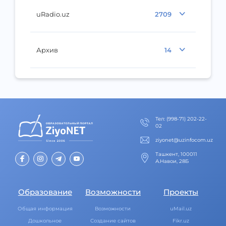
uRadio.uz
2709
Архив
14
Тел
:
(998-71) 202-22-
02
ziyonet@uzinfocom.uz
Ташкент, 100011
А.Навои, 28Б
Образование
Возможности
Проекты
Общая информация
Возможности
uMail.uz
Дошкольное
Создание сайтов
Fikr.uz