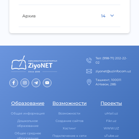
Архив
14
Тел
:
(998-71) 202-22-
02
ziyonet@uzinfocom.uz
Ташкент, 100011
А.Навои, 28Б
Образование
Возможности
Проекты
Общая информация
Возможности
uMail.uz
Дошкольное
Создание сайтов
Fikr.uz
образование
Хостинг
WWW.UZ
Общее среднее
Подключение к сети
uTube.uz
образование