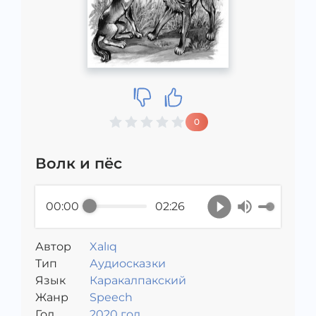
0
Волк и пёс
00:00
02:26
Автор
Xalıq
Тип
Аудиосказки
Язык
Каракалпакский
Жанр
Speech
Год
2020 год