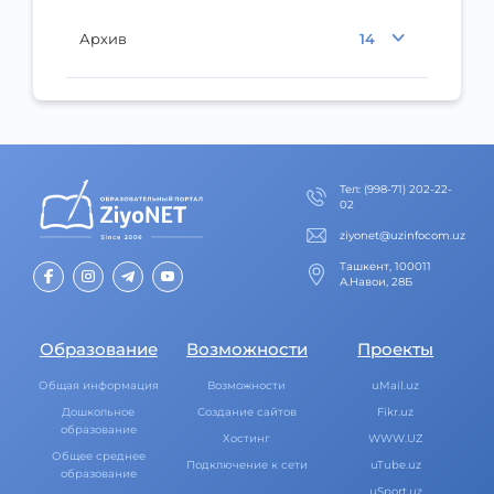
Архив
14
Тел
:
(998-71) 202-22-
02
ziyonet@uzinfocom.uz
Ташкент, 100011
А.Навои, 28Б
Образование
Возможности
Проекты
Общая информация
Возможности
uMail.uz
Дошкольное
Создание сайтов
Fikr.uz
образование
Хостинг
WWW.UZ
Общее среднее
Подключение к сети
uTube.uz
образование
uSport.uz