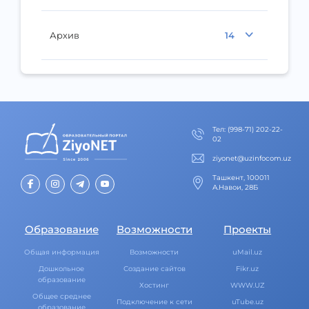
Архив
14
Тел
:
(998-71) 202-22-
02
ziyonet@uzinfocom.uz
Ташкент, 100011
А.Навои, 28Б
Образование
Возможности
Проекты
Общая информация
Возможности
uMail.uz
Дошкольное
Создание сайтов
Fikr.uz
образование
Хостинг
WWW.UZ
Общее среднее
Подключение к сети
uTube.uz
образование