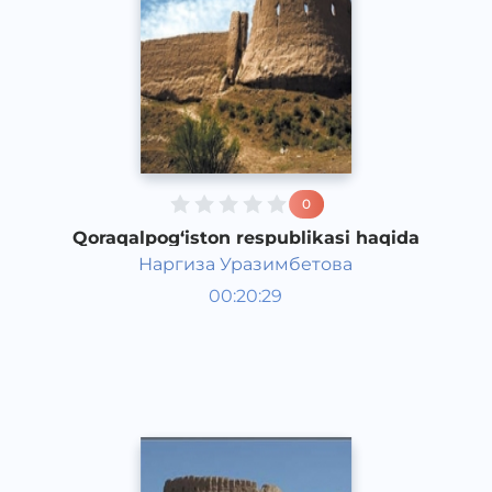
0
Qoraqalpog‘iston respublikasi haqida
Наргиза Уразимбетова
O‘zbekiston tarixi va madaniyati
00:20:29
Qoraqalpoq
Speech
2017 yil