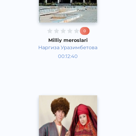
0
Milliy meroslari
Наргиза Уразимбетова
O‘zbekiston tarixi va madaniyati
00:12:40
Qoraqalpoq
2017 yil