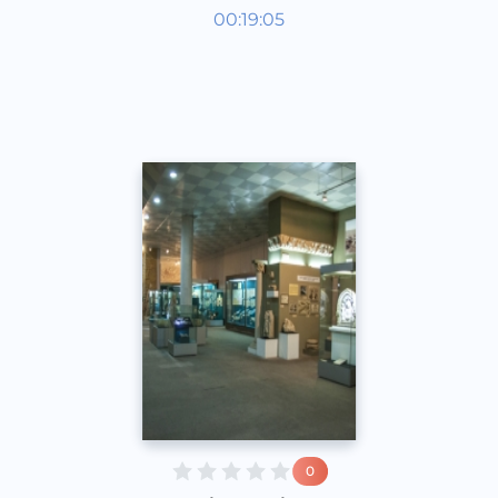
O‘zbekiston tarixi va madaniyati
00:19:05
Rus
Acapella
2017 yil
0