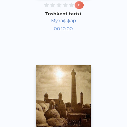
0
Toshkent tarixi
Музаффар
O‘zbekiston tarixi va madaniyati
00:10:00
Rus
Speech
2017 yil