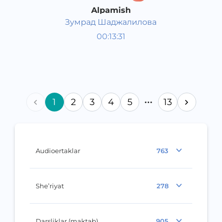
Alpamish
Зумрад Шаджалилова
O‘zbekiston tarixi va madaniyati
00:13:31
Rus
Speech
2016 yil
1
2
3
4
5
13
Audioertaklar
763
She’riyat
278
Darsliklar (maktab)
905