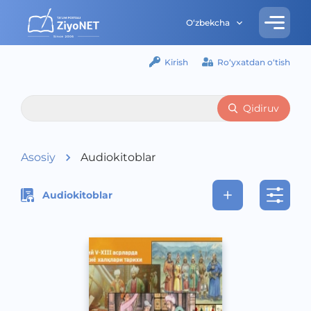
O‘zbekcha
Kirish
Ro‘yxatdan o‘tish
Qidiruv
Asosiy
Audiokitoblar
Audiokitoblar