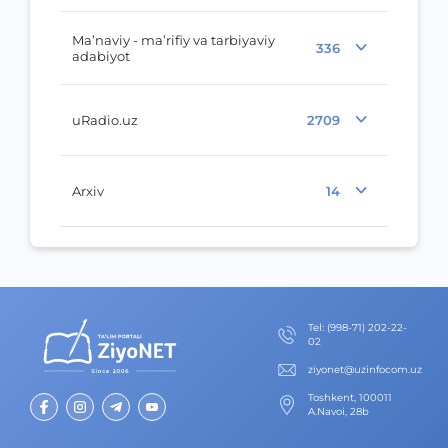
Ma’naviy - ma’rifiy va tarbiyaviy
336
adabiyot
uRadio.uz
2709
Arxiv
14
Теl
:
(998-71) 202-22-
02
ziyonet@uzinfocom.uz
Toshkent, 100011
A.Navoi, 28b