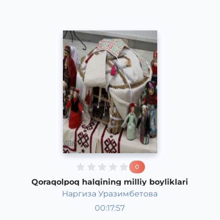
0
Qoraqolpoq halqining milliy boyliklari
Наргиза Уразимбетова
O‘zbekiston tarixi va madaniyati
00:17:57
Qoraqalpoq