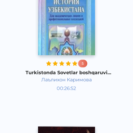
5
Turkistonda Sovetlar boshqaruvi
tizimining mustahkamlanishi
Лаълихон Каримова
O‘zbekiston tarixi va madaniyati
00:26:52
O‘zbek
Other
2017 yil