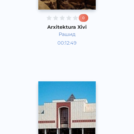
0
Arxitektura Xivi
Рашид
O‘zbekiston tarixi va madaniyati
00:12:49
Rus
Speech
2017 yil