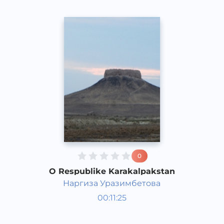
0
O Respublike Karakalpakstan
Наргиза Уразимбетова
O‘zbekiston tarixi va madaniyati
00:11:25
Qoraqalpoq
Speech