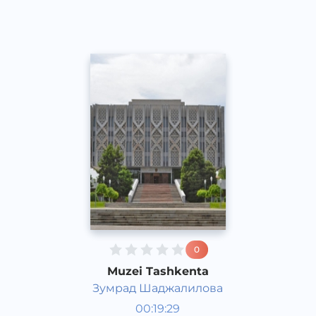
2017 yil
0
Muzei Tashkenta
Зумрад Шаджалилова
O‘zbekiston tarixi va madaniyati
00:19:29