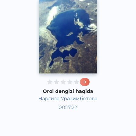
0
Orol dengizi haqida
Наргиза Уразимбетова
O‘zbekiston tarixi va madaniyati
00:17:22
Qoraqalpoq
Speech
2017 yil