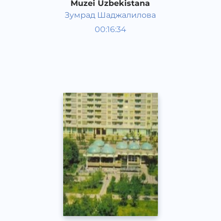
Muzei Uzbekistana
Зумрад Шаджалилова
O‘zbekiston tarixi va madaniyati
00:16:34
Rus
Speech
2017 yil