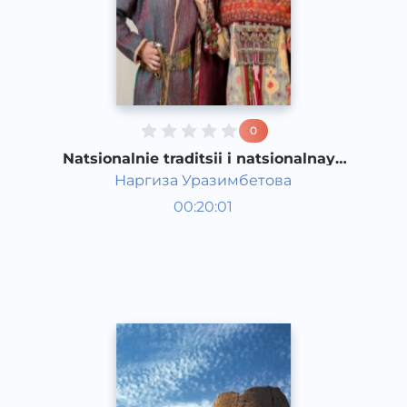
0
Natsionalnie traditsii i natsionalnaya
odejda naroda Karakalpakstana
Наргиза Уразимбетова
O‘zbekiston tarixi va madaniyati
00:20:01
Qoraqalpoq
Speech
2017 yil