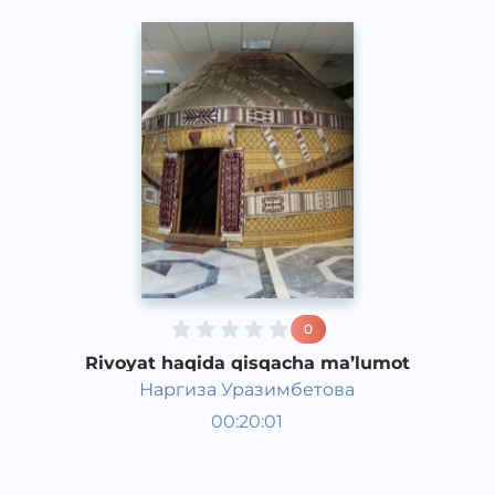
0
Rivoyat haqida qisqacha ma’lumot
Наргиза Уразимбетова
O‘zbekiston tarixi va madaniyati
00:20:01
Qoraqalpoq
Acapella
2017 yil