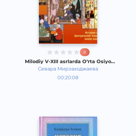
0
Milodiy V-XIII asrlarda O‘rta Osiyo
xalqlari tarixi
Севара Мирзаходжаева
O‘zbekiston tarixi va madaniyati
00:20:08
Qoraqalpoq
Other
2020 yil