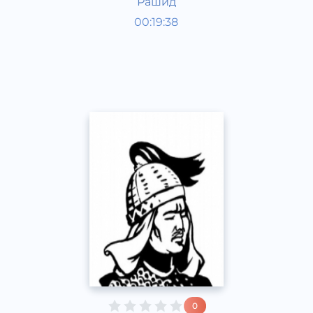
Рашид
O‘zbekiston tarixi va madaniyati
00:19:38
Rus
Speech
2017 yil
0