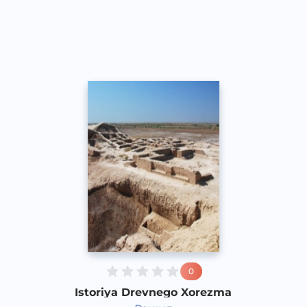
Rus
Speech
2017 yil
0
Istoriya Drevnego Xorezma