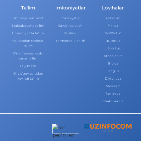
Ta‘lim
Imkoniyatlar
Loyihalar
Umumiy ma‘lumot
Imkoniyatlar
uMail.uz
Maktabgacha ta‘lim
Saytlar yaratish
Fikr.uz
Umumiy o‘rta ta‘lim
Xosting
WWW.UZ
Maktabdan tashqari
Tarmoqqa ulanish
uTube.uz
ta‘lim
uSport.uz
O‘rta maxsus kasb-
Arboblar.uz
hunar ta‘limi
B-b.uz
Oliy ta‘lim
Lang.uz
Oliy o‘quv yurtidan
keyingi ta‘lim
Diktant.uz
Meros.uz
Tanlov.uz
Chakchak.uz