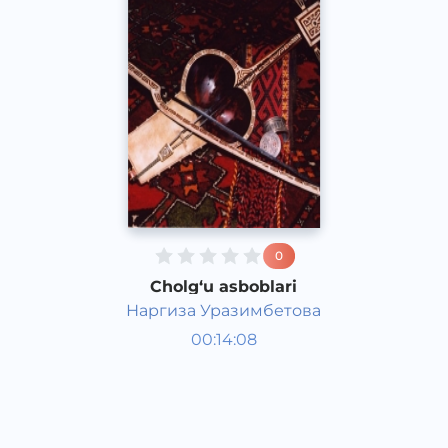
0
Cholg‘u asboblari
Наргиза Уразимбетова
O‘zbekiston tarixi va madaniyati
00:14:08
Qoraqalpoq
Acapella
2017 yil