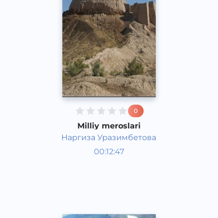
0
Milliy meroslari
Наргиза Уразимбетова
O‘zbekiston tarixi va madaniyati
00:12:47
Qoraqalpoq
Speech
2017 yil