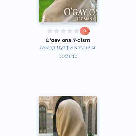
0
O‘gay ona 7-qism
Ахмад Лутфи Казанчи.
O‘zbek adabiyoti
00:36:10
O‘zbek
Dream
2016 yil