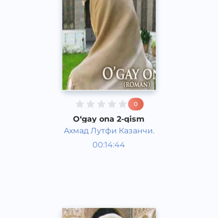
0
O‘gay ona 2-qism
Ахмад Лутфи Казанчи.
O‘zbek adabiyoti
00:14:44
O‘zbek
Dream
2016 yil