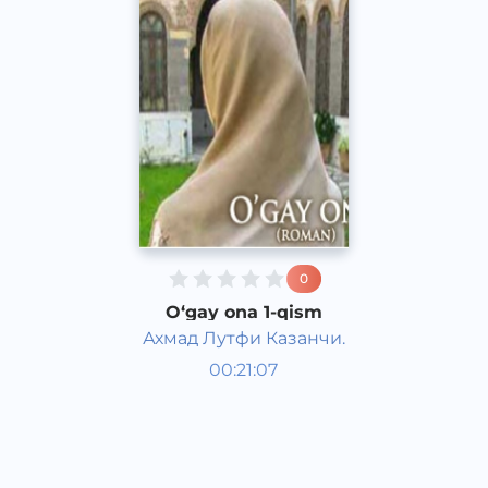
0
O‘gay ona 1-qism
Ахмад Лутфи Казанчи.
O‘zbek adabiyoti
00:21:07
O‘zbek
Dream
2016 yil