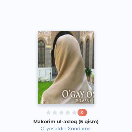
Dream
2016 yil
0
Makorim ul-axloq (5 qism)
Gʻiyosiddin Xondamir