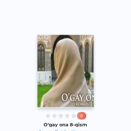
O‘zbek
Dream
2016 yil
0
O‘gay ona 8-qism