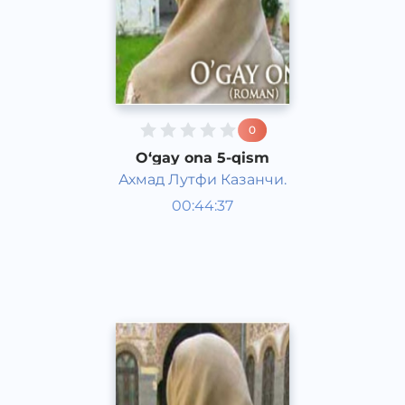
0
O‘gay ona 5-qism
Ахмад Лутфи Казанчи.
O‘zbek adabiyoti
00:44:37
O‘zbek
Dream
2016 yil