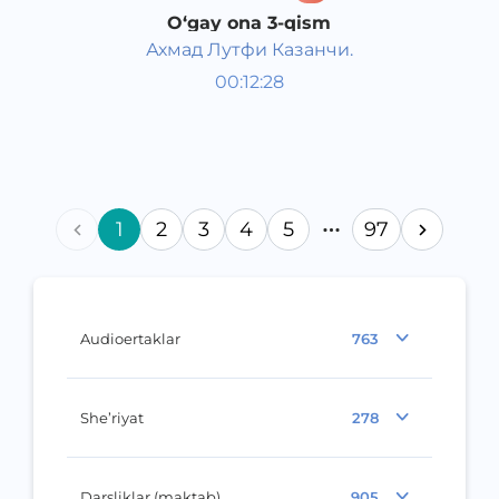
O‘gay ona 3-qism
Ахмад Лутфи Казанчи.
O‘zbek adabiyoti
00:12:28
O‘zbek
Dream
2016 yil
1
2
3
4
5
97
Audioertaklar
763
She’riyat
278
Darsliklar (maktab)
905