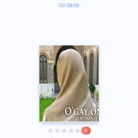
O‘zbek adabiyoti
00:38:58
O‘zbek
Dream
2016 yil
0