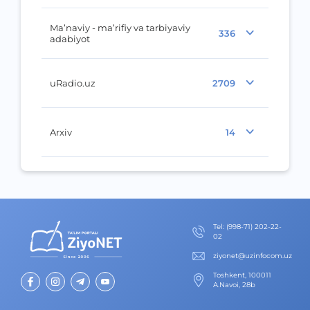
Ma’naviy - ma’rifiy va tarbiyaviy
336
adabiyot
uRadio.uz
2709
Arxiv
14
Теl
:
(998-71) 202-22-
02
ziyonet@uzinfocom.uz
Toshkent, 100011
A.Navoi, 28b