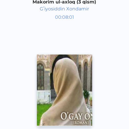
Makorim ul-axloq (3 qism)
Gʻiyosiddin Xondamir
O‘zbek adabiyoti
00:08:01
O‘zbek
Dream
2016 yil