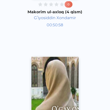
0
Makorim ul-axloq (4 qism)
Gʻiyosiddin Xondamir
O‘zbek adabiyoti
00:50:58
O‘zbek
Dream
2016 yil