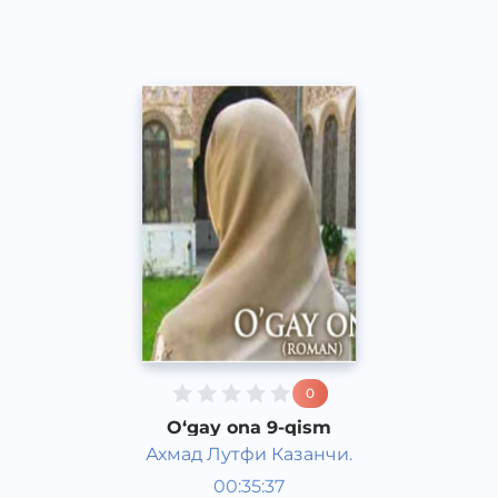
2016 yil
0
O‘gay ona 9-qism
Ахмад Лутфи Казанчи.
O‘zbek adabiyoti
00:35:37