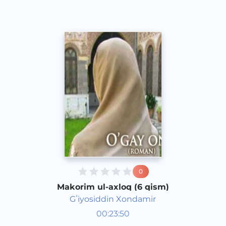
0
Makorim ul-axloq (6 qism)
Gʻiyosiddin Xondamir
O‘zbek adabiyoti
00:23:50
O‘zbek