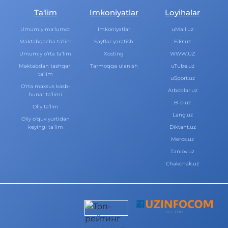
Ta‘lim
Imkoniyatlar
Loyihalar
Umumiy ma‘lumot
Imkoniyatlar
uMail.uz
Maktabgacha ta‘lim
Saytlar yaratish
Fikr.uz
Umumiy o‘rta ta‘lim
Xosting
WWW.UZ
Maktabdan tashqari
Tarmoqqa ulanish
uTube.uz
ta‘lim
uSport.uz
O‘rta maxsus kasb-
Arboblar.uz
hunar ta‘limi
B-b.uz
Oliy ta‘lim
Lang.uz
Oliy o‘quv yurtidan
keyingi ta‘lim
Diktant.uz
Meros.uz
Tanlov.uz
Chakchak.uz