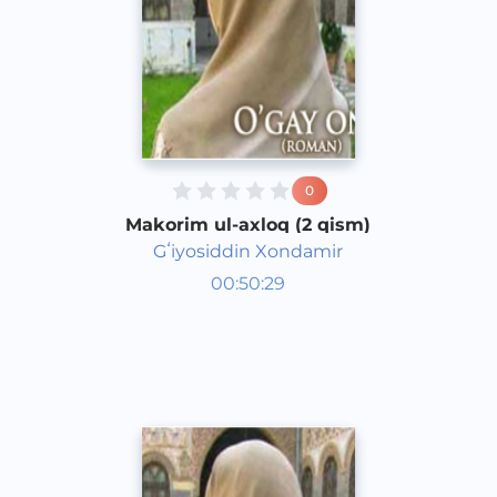
0
Makorim ul-axloq (2 qism)
Gʻiyosiddin Xondamir
O‘zbek adabiyoti
00:50:29
O‘zbek
Dream
2016 yil