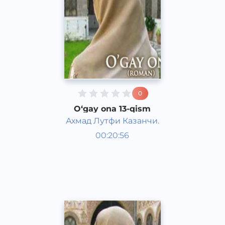
0
O‘gay ona 13-qism
Ахмад Лутфи Казанчи.
O‘zbek adabiyoti
00:20:56
O‘zbek
Dream
2016 yil