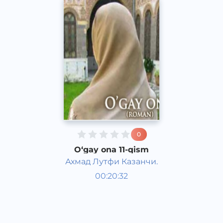
0
O‘gay ona 11-qism
Ахмад Лутфи Казанчи.
O‘zbek adabiyoti
00:20:32
O‘zbek
Dream
2016 yil