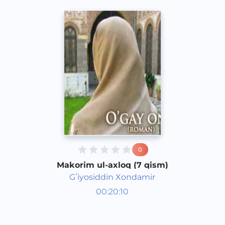
0
Makorim ul-axloq (7 qism)
Gʻiyosiddin Xondamir
O‘zbek adabiyoti
00:20:10
O‘zbek
Dream
2016 yil