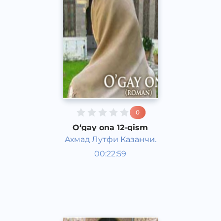
0
O‘gay ona 12-qism
Ахмад Лутфи Казанчи.
O‘zbek adabiyoti
00:22:59
O‘zbek
Dream
2016 yil