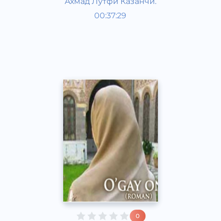
Ахмад Лутфи Казанчи.
O‘zbek adabiyoti
00:37:29
O‘zbek
Dream
2016 yil
0