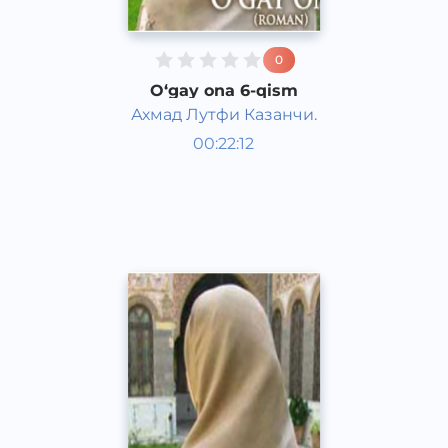
0
O‘gay ona 6-qism
Ахмад Лутфи Казанчи.
O‘zbek adabiyoti
00:22:12
O‘zbek
Dream
2016 yil