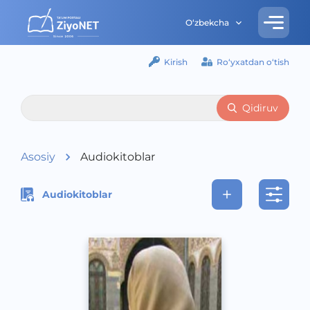
O‘zbekcha
Kirish
Ro‘yxatdan o‘tish
Qidiruv
Asosiy
Audiokitoblar
Audiokitoblar