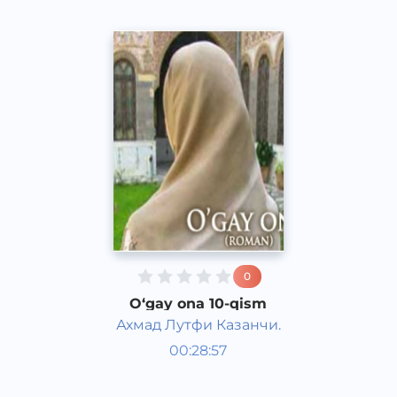
0
O‘gay ona 10-qism
Ахмад Лутфи Казанчи.
O‘zbek adabiyoti
00:28:57
O‘zbek
Dream