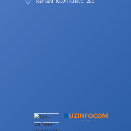
Toshkent, 100011 A.Navoi, 28b