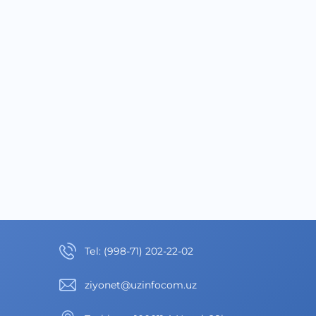
Теl
:
(998-71) 202-22-02
ziyonet@uzinfocom.uz