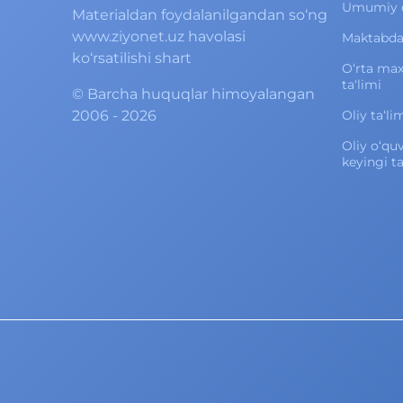
Umumiy o‘
Materialdan foydalanilgandan so‘ng
www.ziyonet.uz havolasi
Maktabdan
ko‘rsatilishi shart
O‘rta ma
ta‘limi
©
Barcha huquqlar himoyalangan
2006 - 2026
Oliy ta‘li
Oliy o‘qu
keyingi ta