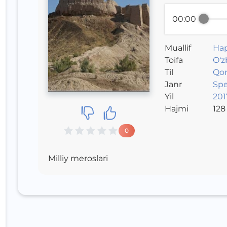
00:00
Muallif
На
Toifa
O‘z
Til
Qor
Janr
Sp
Yil
2017
Hajmi
128
0
Milliy meroslari