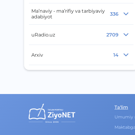
Ma’naviy - ma’rifiy va tarbiyaviy
336
adabiyot
uRadio.uz
2709
Arxiv
14
Ta‘lim
Umumiy 
Maktabga