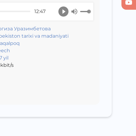
12:47
ргиза Уразимбетова
bekiston tarixi va madaniyati
aqalpoq
eech
 yil
kbit/s