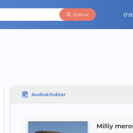
O‘z
Qidiruv
Audiokitoblar
Milliy mero