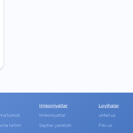
Imkoniyatlar
Loyihalar
ma‘lumot
Imkoniyatlar
uMail.uz
cha ta‘lim
Saytlar yaratish
Fikr.uz