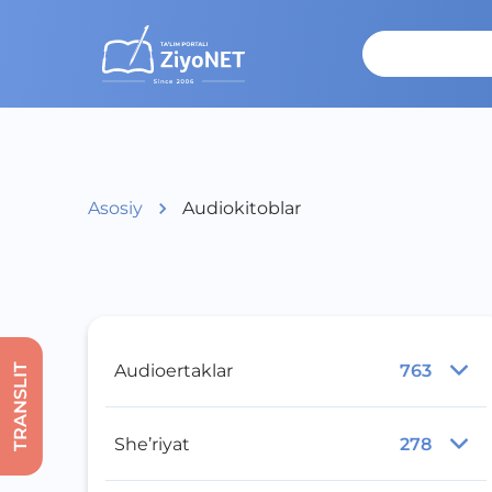
Asosiy
Audiokitoblar
Audioertaklar
763
TRANSLIT
She’riyat
278