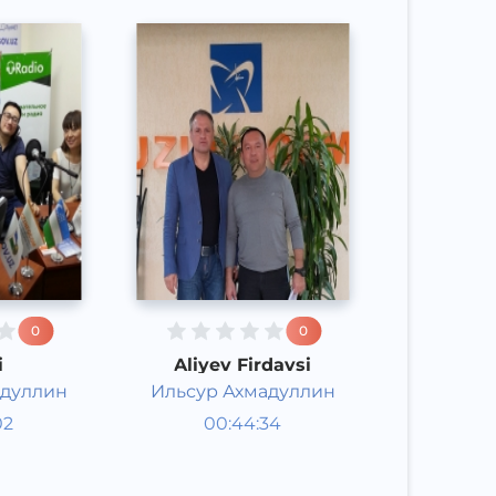
0
0
i
Aliyev Firdavsi
адуллин
Ильсур Ахмадуллин
Studiya
02
00:44:34
ari
mehmonlari
Rus
Speech
2016 yil