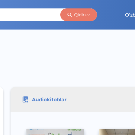
O‘z
Qidiruv
Audiokitoblar