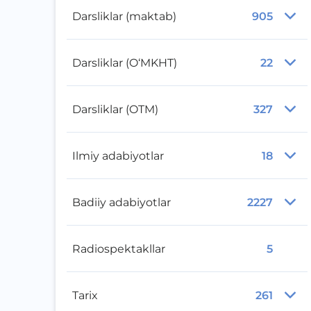
Darsliklar (maktab)
905
Darsliklar (O‘MKHT)
22
Darsliklar (OTM)
327
Ilmiy adabiyotlar
18
Badiiy adabiyotlar
2227
Radiospektakllar
5
Tarix
261