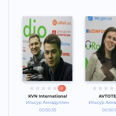
0
KVN International
AVTOTE
Ильсур Ахмадуллин
Ильсур Ахм
Studiya
Studiya
00:50:35
00:50:
mehmonlari
Rus
mehmonl
Rus