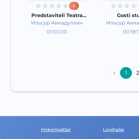
0
Predstaviteli Teatra
Gosti st
kukol
Ильсур Ахмадуллин
Ильсур Ахм
Studiya
Radio-
01:00:00
00:18:1
mehmonlari
Rus
tabrikno
Rus
Speech
Speech
2015 yil
2015 yil
1
Imkoniyatlar
Loyihalar