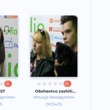
0
0
ST
Obshestvo zashiti
jivotnix "Alive Planet"
адуллин
Ильсур Ахмадуллин
Studiya
15
00:54:15
ari
mehmonlari
Rus