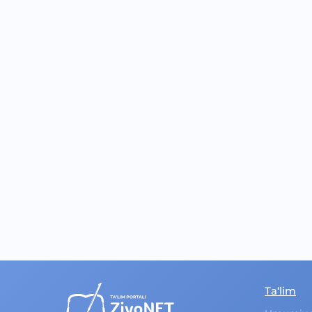
Ta‘lim