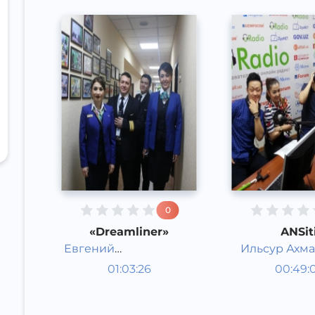
0
«Dreamliner»
ANSit
Евгений
Ильсур Ахм
Studiya
Studiya
Скляревский и
01:03:26
00:49:
mehmonlari
Rus
mehmonl
Rus
Ильсур Ахмадуллин
Speech
Speech
2017 yil
2016 yil