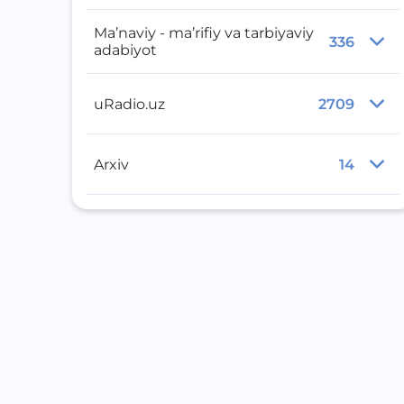
Ma’naviy - ma’rifiy va tarbiyaviy
336
adabiyot
uRadio.uz
2709
Arxiv
14