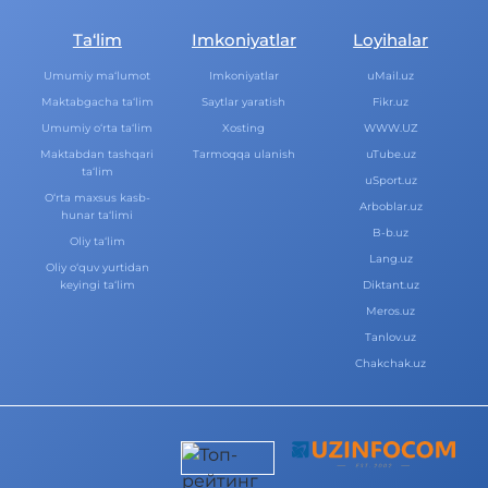
Ta‘lim
Imkoniyatlar
Loyihalar
Umumiy ma‘lumot
Imkoniyatlar
uMail.uz
Maktabgacha ta‘lim
Saytlar yaratish
Fikr.uz
Umumiy o‘rta ta‘lim
Xosting
WWW.UZ
Maktabdan tashqari
Tarmoqqa ulanish
uTube.uz
ta‘lim
uSport.uz
O‘rta maxsus kasb-
Arboblar.uz
hunar ta‘limi
B-b.uz
Oliy ta‘lim
Lang.uz
Oliy o‘quv yurtidan
keyingi ta‘lim
Diktant.uz
Meros.uz
Tanlov.uz
Chakchak.uz