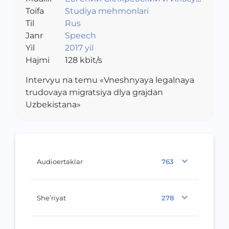
Toifa
Ахмадуллин
Studiya mehmonlari
Til
Rus
Janr
Speech
Yil
2017 yil
Hajmi
128
kbit/s
Intervyu na temu «Vneshnyaya legalnaya
trudovaya migratsiya dlya grajdan
Uzbekistana»
Audioertaklar
763
She’riyat
278