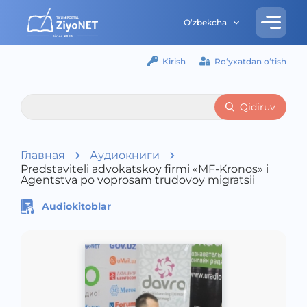
O‘zbekcha
Kirish
Ro‘yxatdan o‘tish
Qidiruv
Главная
Аудиокниги
Predstaviteli advokatskoy firmi «MF-Kronos» i
Agentstva po voprosam trudovoy migratsii
Audiokitoblar