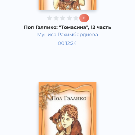
0
Пол Гэллико: "Томасина", 12 часть
Муниса Раҳимбердиева
Мировая литература
00:12:24
Узбекский
Classical
2013 год