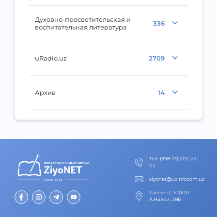
Духовно-просветительская и
336
воспитательная литература
uRadio.uz
2709
Архив
14
Тел
:
(998-71) 202-22-
02
ziyonet@uzinfocom.uz
Ташкент, 100011
А.Навои, 28Б