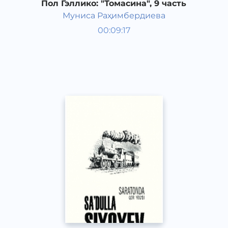
Пол Гэллико: "Томасина", 9 часть
Муниса Раҳимбердиева
Мировая литература
00:09:17
Узбекский
Classical
2013 год