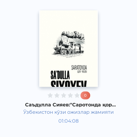
0
Саъдулла Сияев:"Саротонда қор
ёгди" рассказ, часть 15
Ўзбекистон кўзи ожизлар жамияти
Узбекская литература
01:04:08
Узбекский
Classical