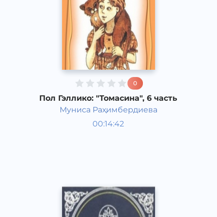
0
Пол Гэллико: "Томасина", 6 часть
Муниса Раҳимбердиева
Мировая литература
00:14:42
Узбекский
Classical
2013 год