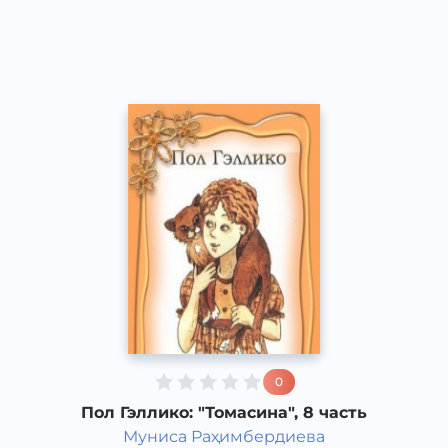
Classical
2013 год
0
Пол Гэллико: "Томасина", 8 часть
Муниса Раҳимбердиева