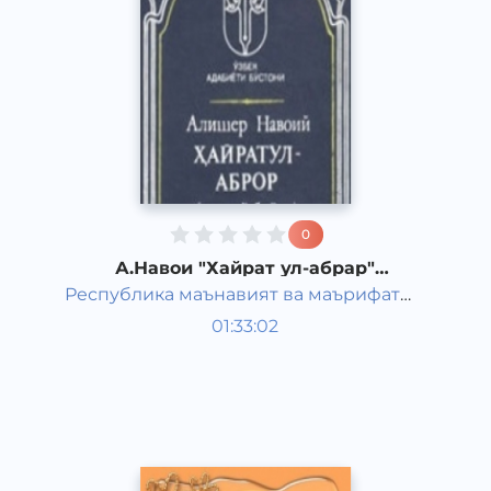
0
А.Навои "Хайрат ул-абрар"
("Смятение праведных")
Республика маънавият ва маърифат
Узбекская литература
маркази
01:33:02
Узбекский
Classical
2021 год