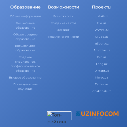
Образование
Возможности
Проекты
Общая информация
Возможности
uMail.uz
Дошкольное
Создание сайтов
Fikr.uz
образование
Хостинг
WWW.UZ
Общее среднее
Подключение к сети
uTube.uz
образование
uSport.uz
Внешкольное
образование
Arboblar.uz
Среднее
B-b.uz
специальное,
Lang.uz
профессиональное
образование
Diktant.uz
Высшее образование
Meros.uz
Послевузовское
Tanlov.uz
обучение
Chakchak.uz