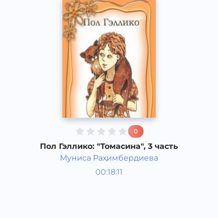
0
Пол Гэллико: "Томасина", 3 часть
Муниса Раҳимбердиева
Мировая литература
00:18:11
Узбекский
Classical
2013 год