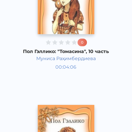
0
Пол Гэллико: "Томасина", 10 часть
Муниса Раҳимбердиева
Мировая литература
00:04:06
Узбекский
Classical
2013 год