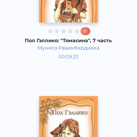
0
Пол Гэллико: "Томасина", 7 часть
Муниса Раҳимбердиева
Мировая литература
00:09:23
Узбекский
Classical
2013 год