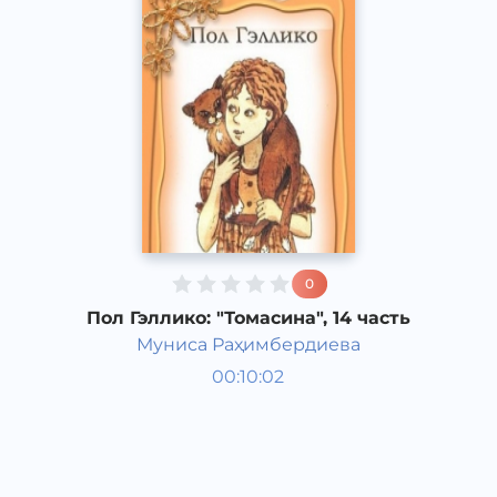
0
Пол Гэллико: "Томасина", 14 часть
Муниса Раҳимбердиева
Мировая литература
00:10:02
Узбекский
Classical
2013 год