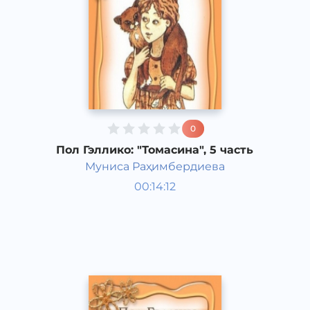
0
Пол Гэллико: "Томасина", 5 часть
Муниса Раҳимбердиева
Мировая литература
00:14:12
Узбекский
Classical
2013 год