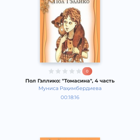
0
Пол Гэллико: "Томасина", 4 часть
Муниса Раҳимбердиева
Мировая литература
00:18:16
Узбекский
Classical
2013 год