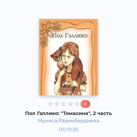
0
Пол Гэллико: "Томасина", 2 часть
Муниса Раҳимбердиева
Мировая литература
00:19:35
Узбекский