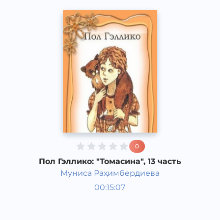
0
Пол Гэллико: "Томасина", 13 часть
Муниса Раҳимбердиева
Мировая литература
00:15:07
Узбекский
Classical
2013 год