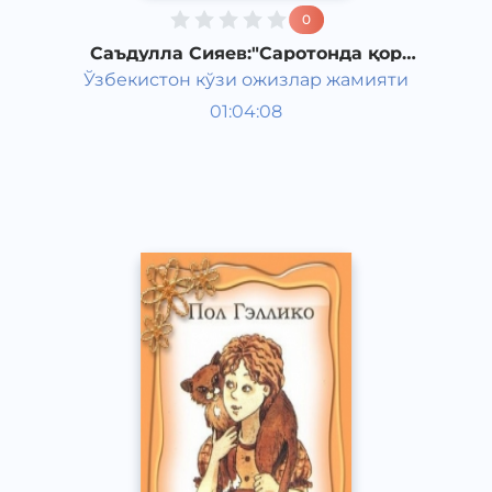
0
Саъдулла Сияев:"Саротонда қор
ёгди" рассказ, часть 15
Ўзбекистон кўзи ожизлар жамияти
Узбекская литература
01:04:08
Узбекский
Classical
2000 год