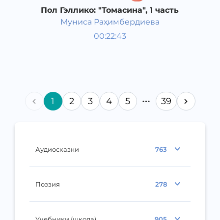
Пол Гэллико: "Томасина", 1 часть
Муниса Раҳимбердиева
Мировая литература
00:22:43
Узбекский
Classical
2013 год
1
2
3
4
5
39
Аудиосказки
763
Поэзия
278
Учебники (школа)
905