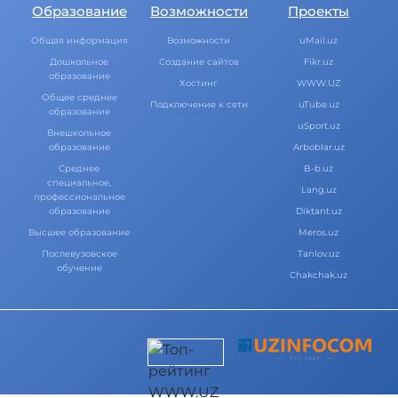
Образование
Возможности
Проекты
Общая информация
Возможности
uMail.uz
Дошкольное
Создание сайтов
Fikr.uz
образование
Хостинг
WWW.UZ
Общее среднее
Подключение к сети
uTube.uz
образование
uSport.uz
Внешкольное
образование
Arboblar.uz
Среднее
B-b.uz
специальное,
Lang.uz
профессиональное
образование
Diktant.uz
Высшее образование
Meros.uz
Послевузовское
Tanlov.uz
обучение
Chakchak.uz