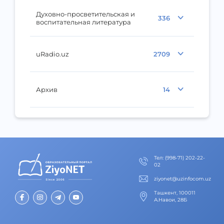
Духовно-просветительская и
336
воспитательная литература
uRadio.uz
2709
Архив
14
Тел
:
(998-71) 202-22-
02
ziyonet@uzinfocom.uz
Ташкент, 100011
А.Навои, 28Б