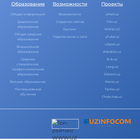
Образование
Возможности
Проекты
Общая информация
Возможности
uMail.uz
Дошкольное
Создание сайтов
Fikr.uz
образование
Хостинг
WWW.UZ
Общее среднее
Подключение к сети
uTube.uz
образование
uSport.uz
Внешкольное
образование
Arboblar.uz
Среднее
B-b.uz
специальное,
Lang.uz
профессиональное
образование
Diktant.uz
Высшее образование
Meros.uz
Послевузовское
Tanlov.uz
обучение
Chakchak.uz