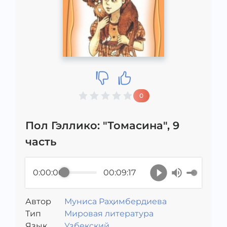
0
Пол Гэллико: "Томасина", 9
часть
0:00:00
00:09:17
Автор
Муниса Раҳимбердиева
Тип
Мировая литература
Язык
Узбекский