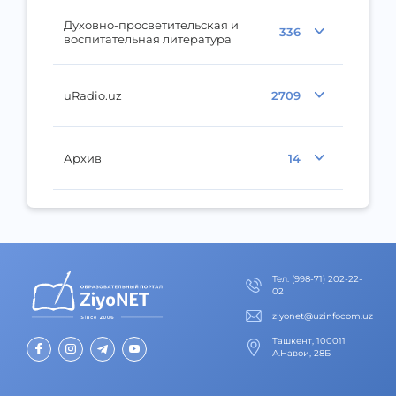
Духовно-просветительская и
336
воспитательная литература
uRadio.uz
2709
Архив
14
Тел
:
(998-71) 202-22-
02
ziyonet@uzinfocom.uz
Ташкент, 100011
А.Навои, 28Б