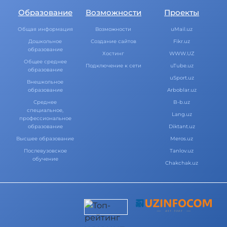
Образование
Возможности
Проекты
Общая информация
Возможности
uMail.uz
Дошкольное
Создание сайтов
Fikr.uz
образование
Хостинг
WWW.UZ
Общее среднее
Подключение к сети
uTube.uz
образование
uSport.uz
Внешкольное
образование
Arboblar.uz
Среднее
B-b.uz
специальное,
Lang.uz
профессиональное
образование
Diktant.uz
Высшее образование
Meros.uz
Послевузовское
Tanlov.uz
обучение
Chakchak.uz