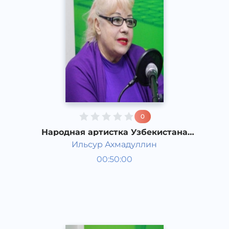
0
Народная артистка Узбекистана
Соловей Зинаида Ивановна
Ильсур Ахмадуллин
Гости студии
00:50:00
Русский
Speech
2015 год