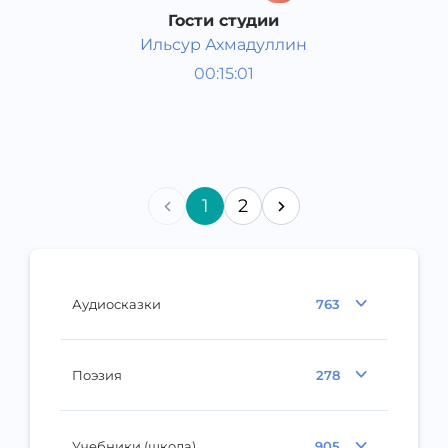
Гости студии
Ильсур Ахмадуллин
Радио-поздравлялки
00:15:01
Русский
Speech
2015 год
1
2
Аудиосказки
763
Поэзия
278
Учебники (школа)
905