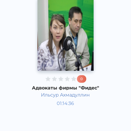
0
Адвокаты фирмы "Фидес"
Ильсур Ахмадуллин
Гости студии
01:14:36
Русский
Speech
2015 год