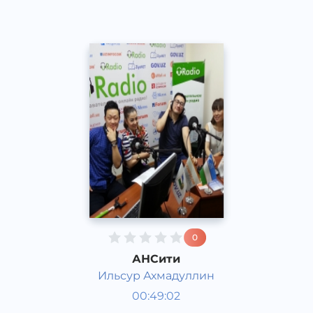
0
АНСити
Ильсур Ахмадуллин
Гости студии
00:49:02
Русский