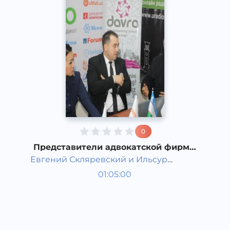
0
Представители адвокатской фирмы
«МF-Kronos» и Агентства по
Евгений Скляревский и Ильсур
вопросам трудовой миграции
Гости студии
Ахмадуллин
01:05:00
Русский
Speech
2017 год