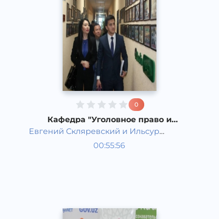
0
Кафедра "Уголовное право и
криминология" Ташкентского
Евгений Скляревский и Ильсур
Государственного юридического
Гости студии
университета
Ахмадуллин
00:55:56
Русский
Speech
2017 год