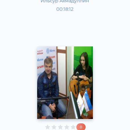
Ильсур Ахмадуллин
Радио-поздравлялки
00:18:12
Русский
Speech
2015 год
0