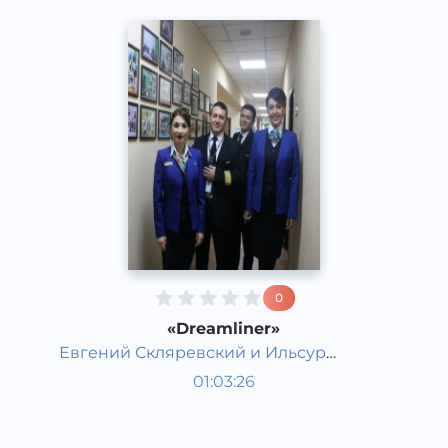
0
«Dreamliner»
Евгений Скляревский и Ильсур
Гости студии
Ахмадуллин
01:03:26
Русский
Speech
2017 год