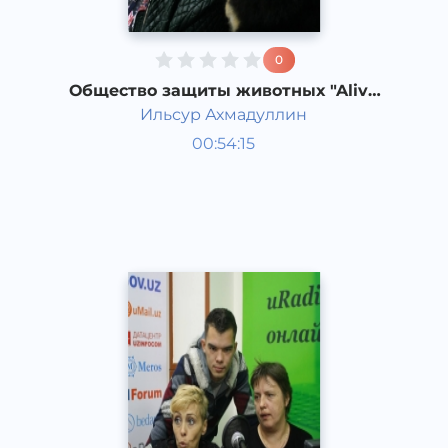
0
Общество защиты животных "Alive
Planet"
Ильсур Ахмадуллин
Гости студии
00:54:15
Русский
Speech
2015 год