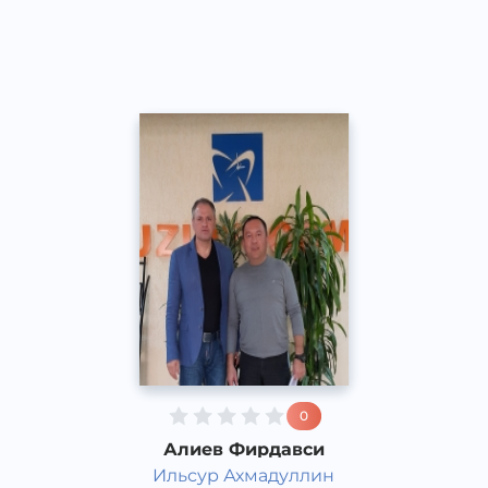
Speech
2016 год
0
Алиев Фирдавси
Ильсур Ахмадуллин