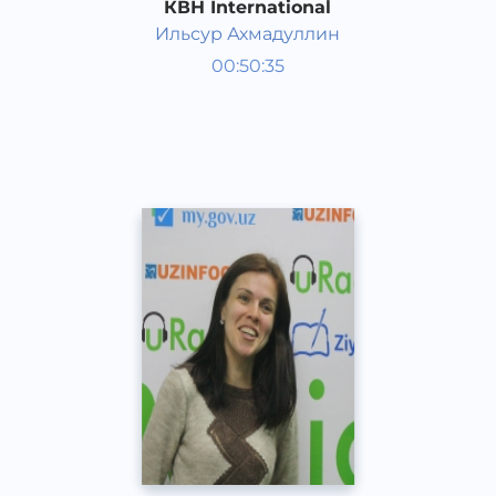
КВН International
Ильсур Ахмадуллин
Гости студии
00:50:35
Русский
Speech
2015 год