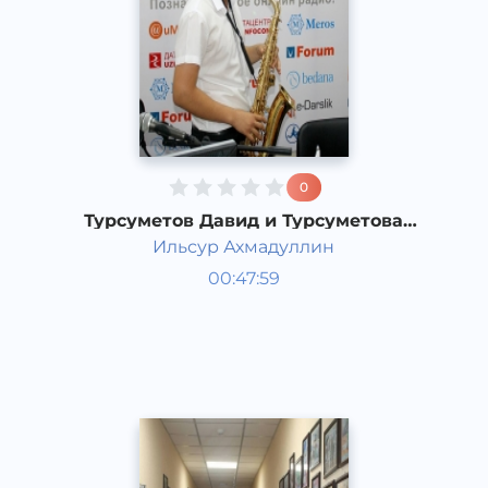
0
Турсуметов Давид и Турсуметова
Эльтора Абрековна
Ильсур Ахмадуллин
Гости студии
00:47:59
Русский
Instrumental
2017 год