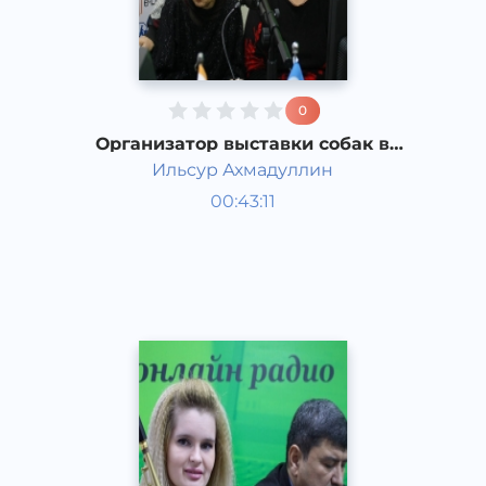
0
Организатор выставки собак в
Ташкенте "AZIA DOG SHOW "
Ильсур Ахмадуллин
Гости студии
00:43:11
Русский
Speech
2015 год