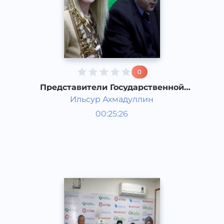
0
Представители Государственной
Консерватории
Ильсур Ахмадуллин
Гости студии
00:25:26
Русский
Speech
2015 год