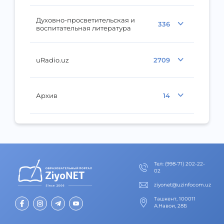
Духовно-просветительская и
336
воспитательная литература
uRadio.uz
2709
Архив
14
Тел
:
(998-71) 202-22-
02
ziyonet@uzinfocom.uz
Ташкент, 100011
А.Навои, 28Б