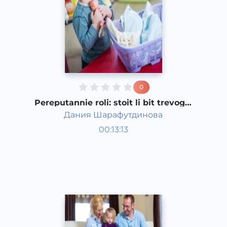
0
Pereputannie roli: stoit li bit trevogu,
yesli sin igrayet v kukli?
Дания Шарафутдинова
Bola rivojlanish taqvimi
00:13:13
Rus
Speech
2017 yil