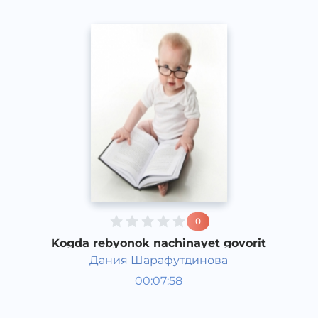
0
Kogda rebyonok nachinayet govorit
Дания Шарафутдинова
Bola rivojlanish taqvimi
00:07:58
Rus
Speech