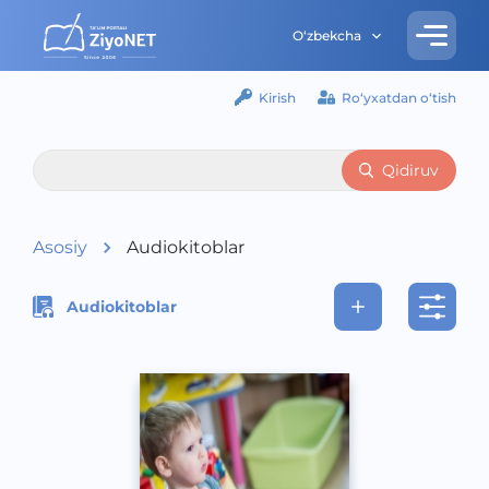
O‘zbekcha
Kirish
Ro‘yxatdan o‘tish
Qidiruv
Asosiy
Audiokitoblar
Audiokitoblar