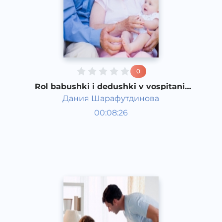
0
Rol babushki i dedushki v vospitanii
detey
Дания Шарафутдинова
Bola rivojlanish taqvimi
00:08:26
Rus
Speech
2016 yil