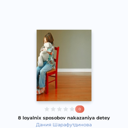
Speech
2016 yil
0
8 loyalnix sposobov nakazaniya detey
Дания Шарафутдинова