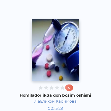
2016 yil
0
Homiladorlikda qon bosim oshishi
Лаълихон Каримова
Bola rivojlanish taqvimi
00:15:29