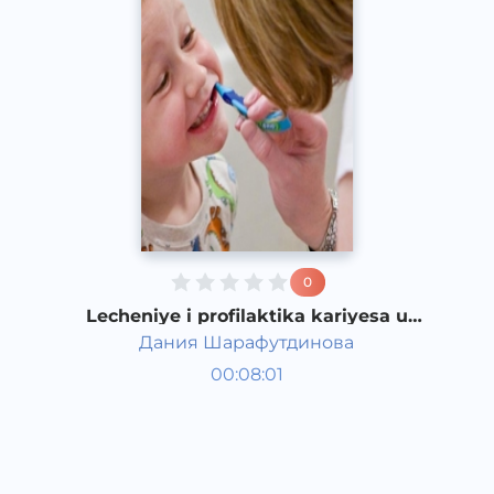
0
Lecheniye i profilaktika kariyesa u
detey
Дания Шарафутдинова
Bola rivojlanish taqvimi
00:08:01
Rus
Speech
2016 yil