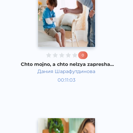
0
Chto mojno, a chto nelzya zapreshat
rebenku
Дания Шарафутдинова
Bola rivojlanish taqvimi
00:11:03
Rus
Speech
2017 yil