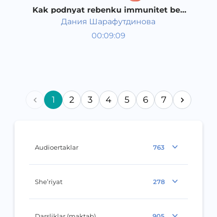
Kak podnyat rebenku immunitet bez
tabletok?
Дания Шарафутдинова
Bola rivojlanish taqvimi
00:09:09
Rus
Speech
2016 yil
1
2
3
4
5
6
7
Audioertaklar
763
She’riyat
278
Darsliklar (maktab)
905