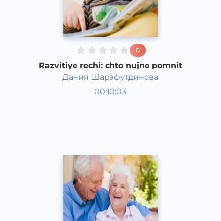
0
Razvitiye rechi: chto nujno pomnit
Дания Шарафутдинова
Bola rivojlanish taqvimi
00:10:03
Rus
Speech
2016 yil