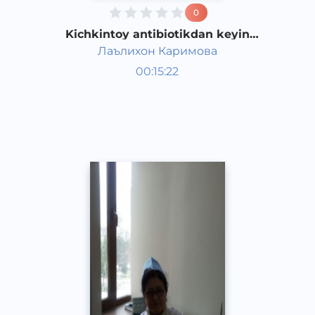
0
Kichkintoy antibiotikdan keyin
tuzaladimi?
Лаълихон Каримова
Bola rivojlanish taqvimi
00:15:22
O‘zbek
Speech
2016 yil