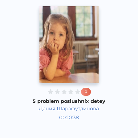
0
5 problem poslushnix detey
Дания Шарафутдинова
Bola rivojlanish taqvimi
00:10:38
Rus
Speech
2016 yil