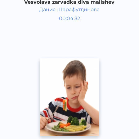
Vesyolaya zaryadka dlya malishey
Дания Шарафутдинова
Bola rivojlanish taqvimi
00:04:32
Rus
Speech
2016 yil