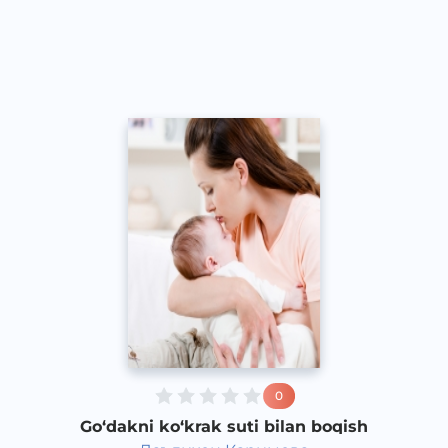
O‘zbek
Speech
2016 yil
0
Go‘dakni ko‘krak suti bilan boqish