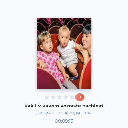
0
Kak i v kakom vozraste nachinat
znakomit rebenka s teatrom
Дания Шарафутдинова
Bola rivojlanish taqvimi
00:09:13
Rus