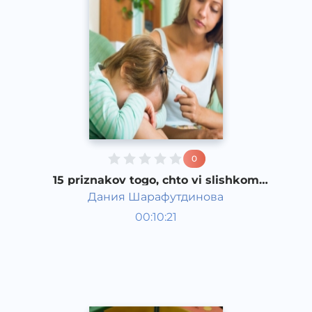
0
15 priznakov togo, chto vi slishkom
strogi k rebenku
Дания Шарафутдинова
Bola rivojlanish taqvimi
00:10:21
Rus
Speech
2017 yil