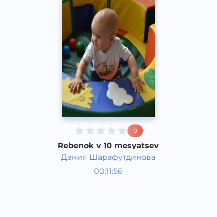
0
Rebenok v 10 mesyatsev
Дания Шарафутдинова
Bola rivojlanish taqvimi
00:11:56
Rus
Speech
2016 yil