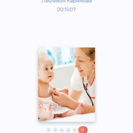
Лаълихон Каримова
Bola rivojlanish taqvimi
00:15:07
O‘zbek
Speech
2016 yil
0