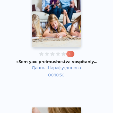
0
«Sem ya»: preimushestva vospitaniya
detey v mnogodetnoy seme
Дания Шарафутдинова
Bola rivojlanish taqvimi
00:10:30
Rus
Speech
2017 yil