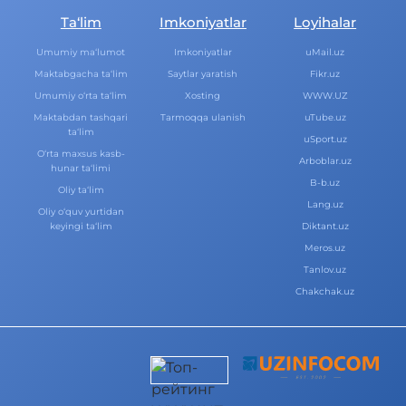
Ta‘lim
Imkoniyatlar
Loyihalar
Umumiy ma‘lumot
Imkoniyatlar
uMail.uz
Maktabgacha ta‘lim
Saytlar yaratish
Fikr.uz
Umumiy o‘rta ta‘lim
Xosting
WWW.UZ
Maktabdan tashqari
Tarmoqqa ulanish
uTube.uz
ta‘lim
uSport.uz
O‘rta maxsus kasb-
Arboblar.uz
hunar ta‘limi
B-b.uz
Oliy ta‘lim
Lang.uz
Oliy o‘quv yurtidan
keyingi ta‘lim
Diktant.uz
Meros.uz
Tanlov.uz
Chakchak.uz