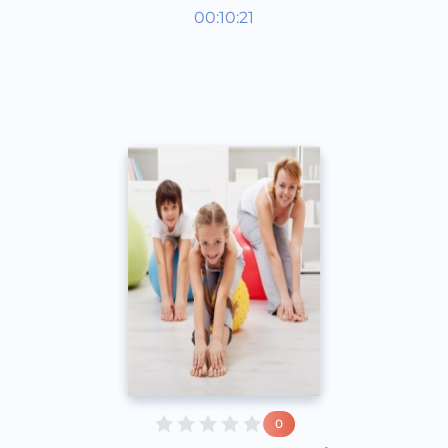
Bola rivojlanish taqvimi
00:10:21
Rus
Speech
2017 yil
0