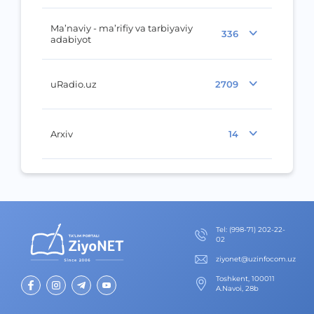
Ma’naviy - ma’rifiy va tarbiyaviy
336
adabiyot
uRadio.uz
2709
Arxiv
14
Теl
:
(998-71) 202-22-
02
ziyonet@uzinfocom.uz
Toshkent, 100011
A.Navoi, 28b