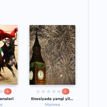
Speech
2015 yil
0
0
analari
Rossiyada yangi yilni
qanday qarshi olishadi
а
Малика