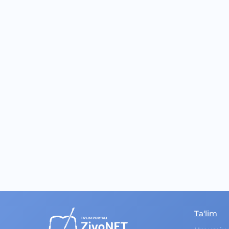
Ta‘lim