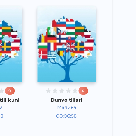
0
0
ili kuni
Dunyo tillari
а
Малика
Jamiyat
58
00:06:58
Rus
Speech
2016 yil