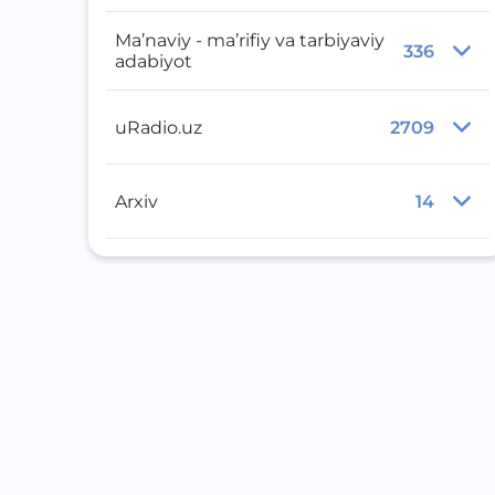
Ma’naviy - ma’rifiy va tarbiyaviy
336
adabiyot
uRadio.uz
2709
Arxiv
14