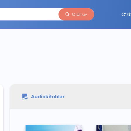
O‘z
Qidiruv
Audiokitoblar