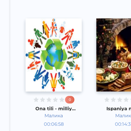
0
Ona tili - milliy
Ispaniya m
qadriyatlar asosi
oshxon
Малика
Малик
Jamiyat
Dunyo xa
00:06:58
00:14:
Rus
urf-odatl
Rus