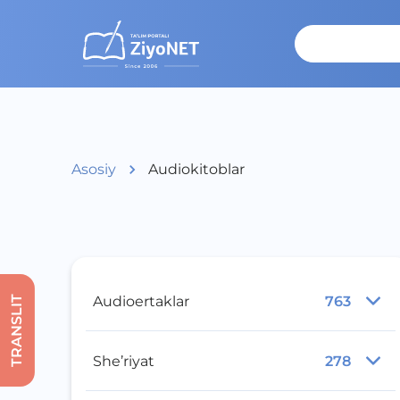
Asosiy
Audiokitoblar
Audioertaklar
763
TRANSLIT
She’riyat
278