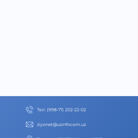
Тел
:
(998-71) 202-22-02
ziyonet@uzinfocom.uz