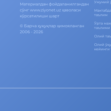
Умумий 
Материалдан фойдаланилгандан
сўнг www.ziyonet.uz ҳаволаси
Мактабд
таълим
кўрсатилиши шарт
Ўрта мах
©
Барча ҳуқуқлар ҳимояланган
таълими
2006 - 2026
Олий та
Олий ўқ
кейинги