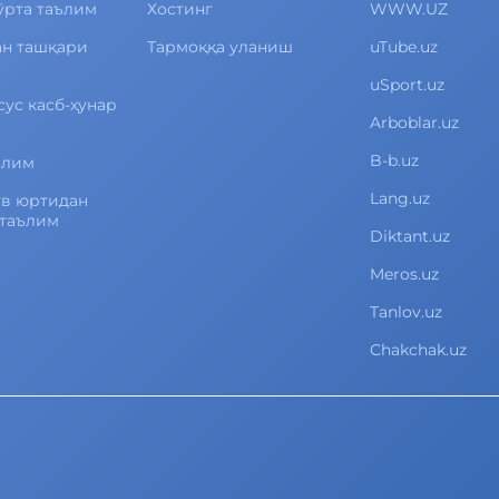
ўрта таълим
Хостинг
WWW.UZ
ан ташқари
Тармоққа уланиш
uTube.uz
uSport.uz
сус касб-ҳунар
Arboblar.uz
B-b.uz
ълим
Lang.uz
ув юртидан
 таълим
Diktant.uz
Meros.uz
Tanlov.uz
Chakchak.uz