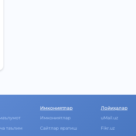
Имкониятлар
Лойиҳалар
маълумот
Имкониятлар
uMail.uz
ча таълим
Cайтлар яратиш
Fikr.uz