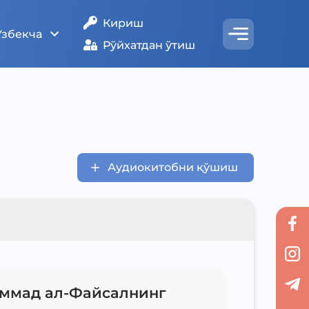
Кириш
Ўзбекча
Рўйхатдан ўтиш
Аудиокитобни қўшиш
ммад ал-Файсалнинг