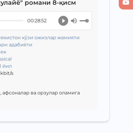
сулайё" романи 8-қисм
00:28:52
бекистон кўзи ожизлар жамияти
ҳон адабиёти
бек
ssical
1 йил
kbit/s
т, афсоналар ва орзулар оламига