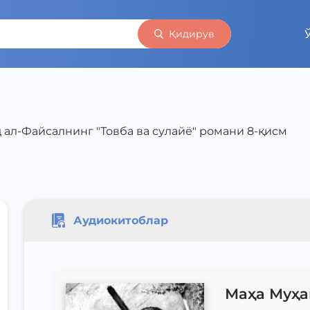
Қидирув
 ал-Файсалнинг "Товба ва сулайё" романи 8-қисм
Аудиокитоблар
Маҳа Муҳа