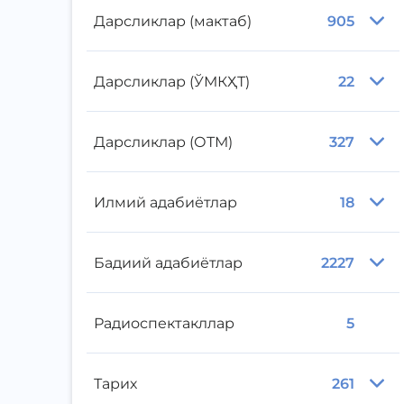
Дарсликлар (мактаб)
905
Дарсликлар (ЎМКҲТ)
22
Дарсликлар (ОТМ)
327
Илмий адабиётлар
18
Бадиий адабиётлар
2227
Радиоспектакллар
5
Тарих
261