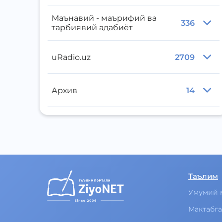
Маънавий - маърифий ва
336
тарбиявий адабиёт
uRadio.uz
2709
Архив
14
Таълим
Умумий 
Мактабга