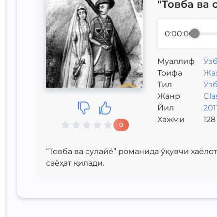
"Товба ва 
0:00:00
Муаллиф
Ўз
Toифа
Жа
Тил
Ўз
Жанр
Cla
Йил
201
Хажми
128
0
“Товба ва сулайё” романида ўқувчи ҳаёло
саёҳат қилади.