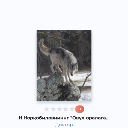
Other
2019 йил
0
Н.Норқобиловниннг "Овул оралаган
бўри" қиссаси. 5-қисм
Диктор