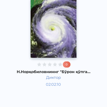
0
Н.Норқобиловниннг "Бўрон қўпган
кун" қиссаси. 5-қисм
Диктор
Ўзбек адабиёти
02:02:10
Ўзбек
Other
2019 йил