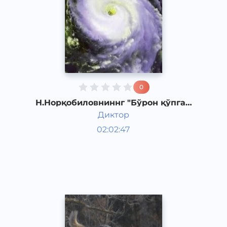
0
Н.Норқобиловниннг "Бўрон қўпган
кун" қиссаси. 2-қисм
Диктор
Ўзбек адабиёти
02:02:47
Ўзбек
Other
2019 йил