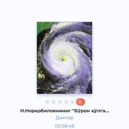
2019 йил
0
Н.Норқобиловниннг "Бўрон қўпган
кун" қиссаси. 7-қисм
Диктор
Ўзбек адабиёти
00:58:48