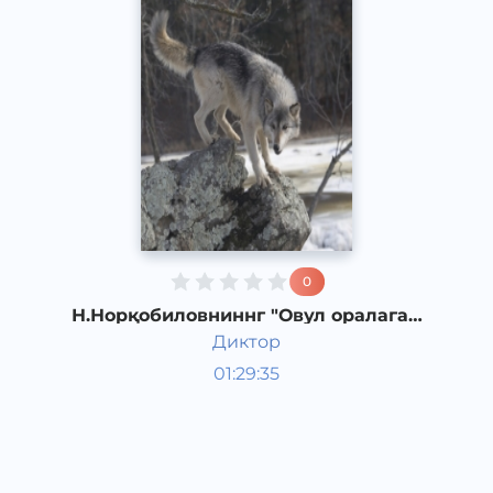
0
Н.Норқобиловниннг "Овул оралаган
бўри" қиссаси 1-қисм
Диктор
Ўзбек адабиёти
01:29:35
Ўзбек
Other
2019 йил