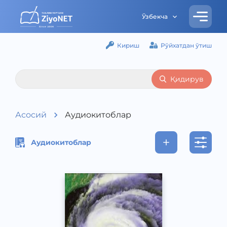
Ўзбекча
Кириш
Рўйхатдан ўтиш
Қидирув
Асосий
Аудиокитоблар
Аудиокитоблар