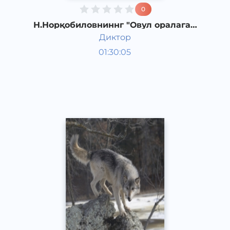
0
Н.Норқобиловниннг "Овул оралаган
бўри" қиссаси. 7-қисм
Диктор
Ўзбек адабиёти
01:30:05
Ўзбек
Other
2019 йил