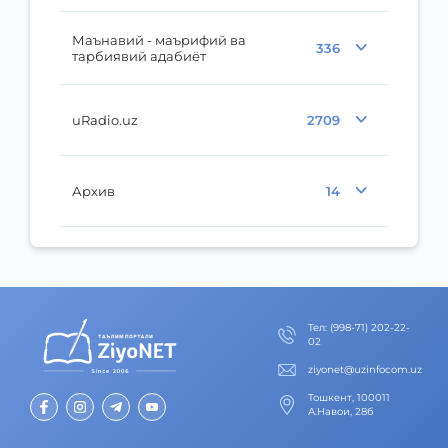
Маънавий - маърифий ва
336
тарбиявий адабиёт
uRadio.uz
2709
Архив
14
Тел
:
(998-71) 202-22-
02
ziyonet@uzinfocom.uz
Тошкент, 100011
А.Навои, 28б