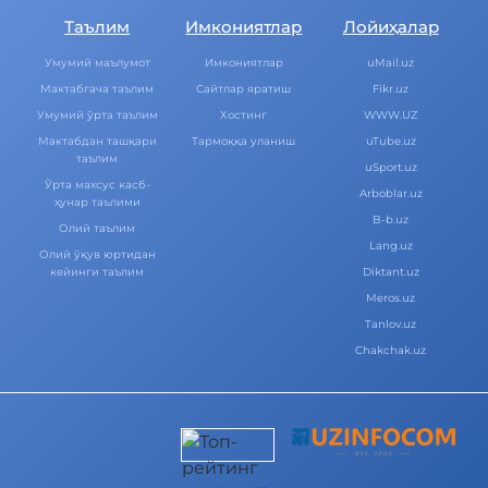
Таълим
Имкониятлар
Лойиҳалар
Умумий маълумот
Имкониятлар
uMail.uz
Мактабгача таълим
Cайтлар яратиш
Fikr.uz
Умумий ўрта таълим
Хостинг
WWW.UZ
Мактабдан ташқари
Тармоққа уланиш
uTube.uz
таълим
uSport.uz
Ўрта махсус касб-
Arboblar.uz
ҳунар таълими
B-b.uz
Олий таълим
Lang.uz
Олий ўқув юртидан
кейинги таълим
Diktant.uz
Meros.uz
Tanlov.uz
Chakchak.uz