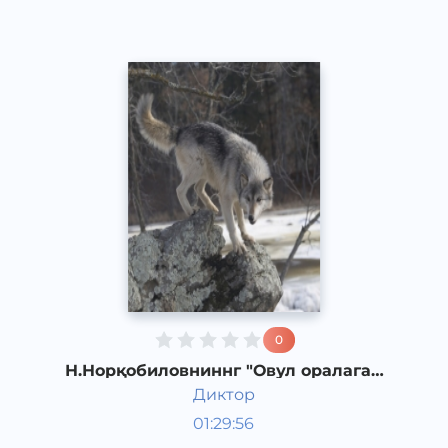
0
Н.Норқобиловниннг "Овул оралаган
бўри" қиссаси. 4-қисм
Диктор
Ўзбек адабиёти
01:29:56
Ўзбек