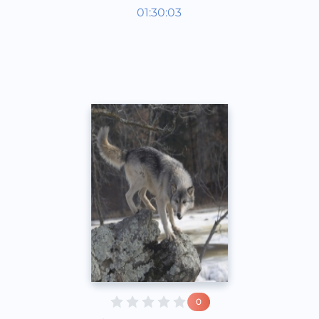
Ўзбек адабиёти
01:30:03
Ўзбек
Other
2019 йил
0