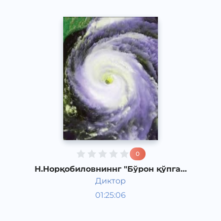
0
Н.Норқобиловниннг "Бўрон қўпган
кун" қиссаси. 6-қисм
Диктор
Ўзбек адабиёти
01:25:06
Ўзбек
Other