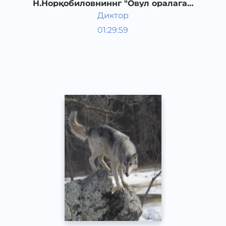
Н.Норқобиловниннг "Овул оралаган
бўри" қиссаси. 6-қисм
Диктор
Ўзбек адабиёти
01:29:59
Ўзбек
Other
2019 йил