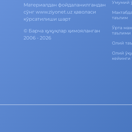
Умумий 
Материалдан фойдаланилгандан
сўнг www.ziyonet.uz ҳаволаси
Мактабд
таълим
кўрсатилиши шарт
Ўрта мах
©
Барча ҳуқуқлар ҳимояланган
таълими
2006 - 2026
Олий та
Олий ўқ
кейинги