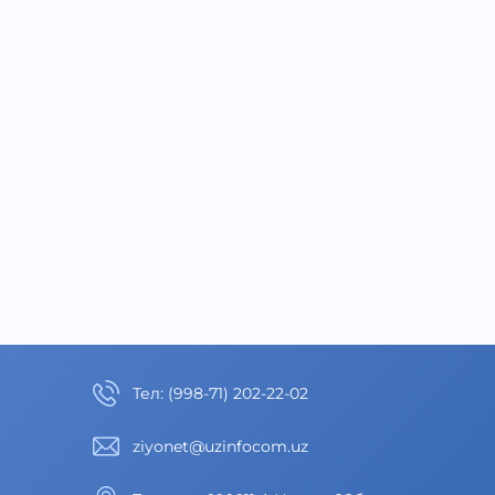
Тел
:
(998-71) 202-22-02
ziyonet@uzinfocom.uz