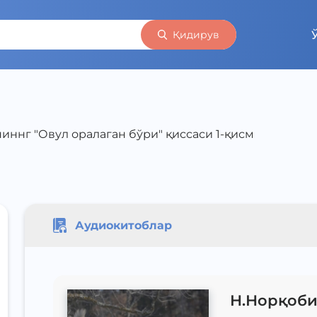
Қидирув
ннг "Овул оралаган бўри" қиссаси 1-қисм
Аудиокитоблар
Н.Норқоби