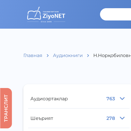
Главная
Аудиокниги
Н.Норқобиловни
ТРАНСЛИТ
Аудиоэртаклар
763
Шеърият
278