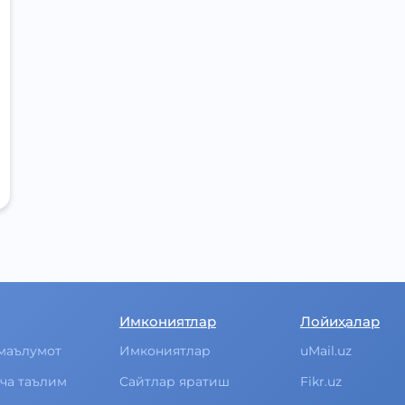
Имкониятлар
Лойиҳалар
маълумот
Имкониятлар
uMail.uz
ча таълим
Cайтлар яратиш
Fikr.uz