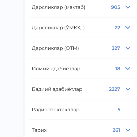
Дарсликлар (мактаб)
905
Дарсликлар (ЎМКҲТ)
22
Дарсликлар (ОТМ)
327
Илмий адабиётлар
18
Бадиий адабиётлар
2227
Радиоспектакллар
5
Тарих
261