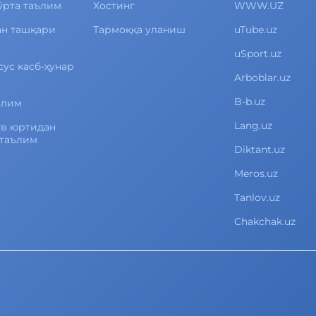
ўрта таълим
Хостинг
WWW.UZ
ан ташқари
Тармоққа уланиш
uTube.uz
uSport.uz
сус касб-ҳунар
Arboblar.uz
B-b.uz
ълим
Lang.uz
ув юртидан
 таълим
Diktant.uz
Meros.uz
Tanlov.uz
Chakchak.uz