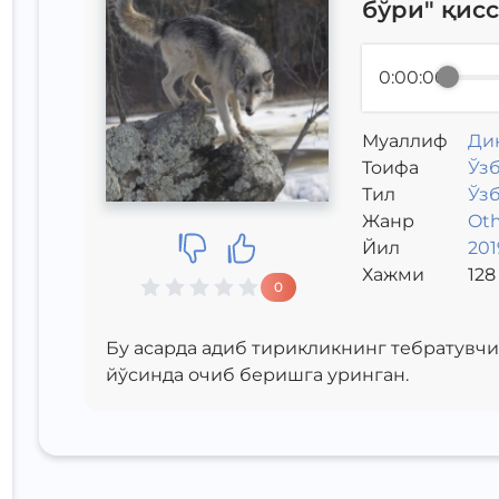
бўри" қисс
0:00:00
Муаллиф
Ди
Toифа
Ўзб
Тил
Ўз
Жанр
Oth
Йил
201
Хажми
128
0
Бу асарда адиб тирикликнинг тебратувчи
йўсинда очиб беришга уринган.