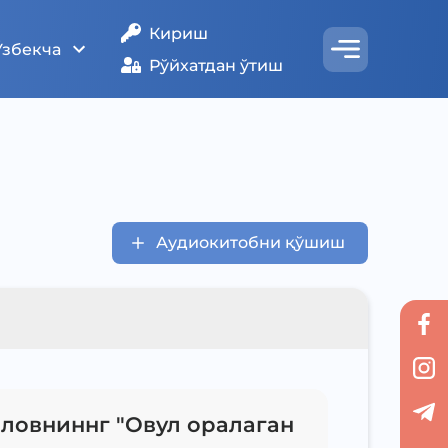
Кириш
Ўзбекча
Рўйхатдан ўтиш
Аудиокитобни қўшиш
ловниннг "Овул оралаган