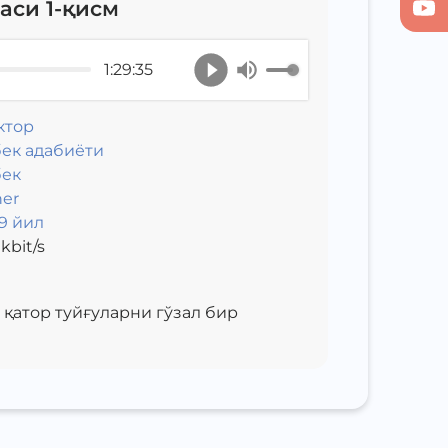
аси 1-қисм
1:29:35
ктор
ек адабиёти
бек
er
9 йил
kbit/s
 қатор туйғуларни гўзал бир