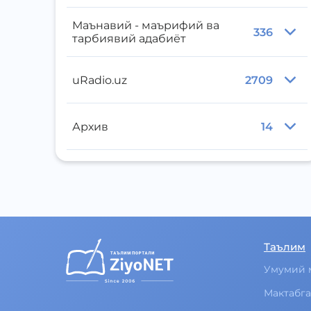
Маънавий - маърифий ва
336
тарбиявий адабиёт
uRadio.uz
2709
Архив
14
Таълим
Умумий 
Мактабга