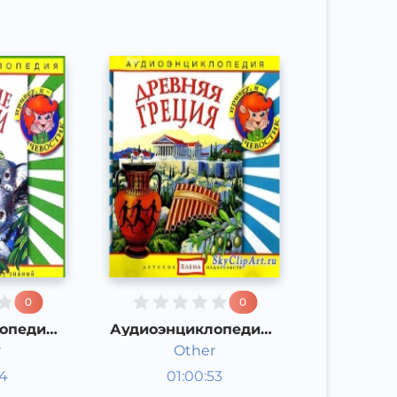
0
0
опедия -
Аудиоэнциклопедия -
стралии
Древняя Греция
r
Other
опедии
Энциклопедии
14
01:00:53
Русский