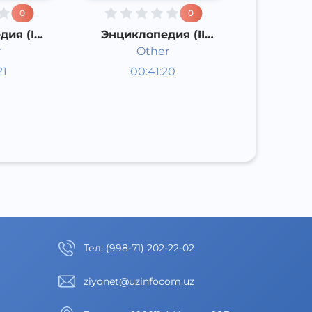
0
0
дия (I
Энциклопедия (II
)
часть)
r
Other
опедии
Энциклопедии
21
00:41:20
Русский
Other
д
2000 год
Тел
:
(998-71) 202-22-02
ziyonet@uzinfocom.uz