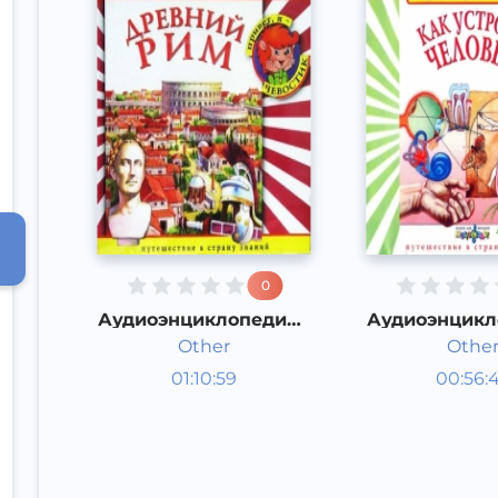
0
Аудиоэнциклопедия -
Аудиоэнцикл
Древний Рим
Как устроен
Other
Othe
Энциклопедии
Энцикл
01:10:59
00:56:
Русский
Русский
Other
Other
2015 год
2015 год