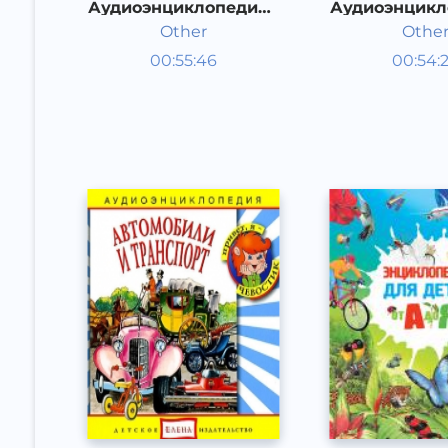
Аудиоэнциклопедия -
Аудиоэнцикл
Дикие животные
Городские
Other
Othe
Энциклопедии
Энцикл
00:55:46
00:54:
Русский
Русский
Other
Other
2015 год
2015 год