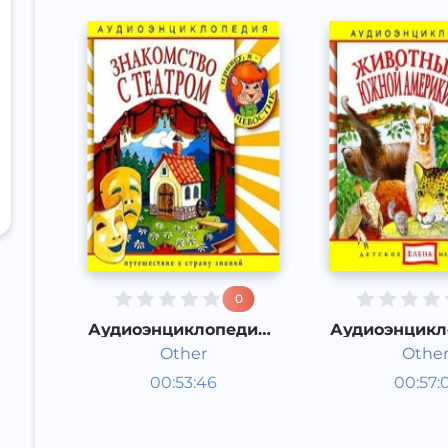
0
Аудиоэнциклопедия -
Аудиоэнцикл
Знакомство с
Животные
Other
Othe
театром
Амери
Энциклопедии
Энцикл
00:53:46
00:57:
Русский
Русский
Other
Other
2015 год
2015 год