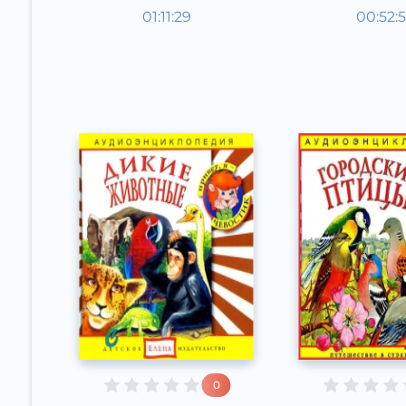
Энциклопедии
Энцикл
01:11:29
00:52:
Русский
Русский
Other
Other
2015 год
2015 год
0