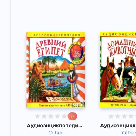
Other
Other
2015 год
2015 год
0
Аудиоэнциклопедия -
Аудиоэнцикл
Древний Египет
Домашние ж
Other
Othe