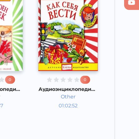
0
0
опедия -
Аудиоэнциклопедия -
 человек
Как себя вести
r
Other
опедии
Энциклопедии
47
01:02:52
Русский
Other
2015 год