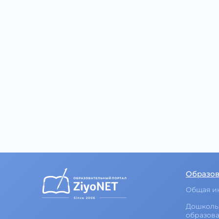
Образо
Общая и
Дошколь
образов