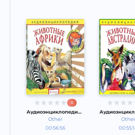
0
Аудиоэнциклопедия -
Аудиоэнцикл
Животные Африки
Животные Ав
Other
Othe
Энциклопедии
Энцикл
00:56:56
00:55:
Русский
Русский