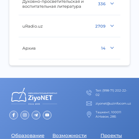
Духовно-просветительская и
336
воспитательная литература
uRadio.uz
2709
Архив
14
Тел
:
(998-71) 202-22-
02
ziyonet@uzinfocom.uz
Ташкент, 100011
А.Навои, 28Б
Образование
Возможности
Проекты